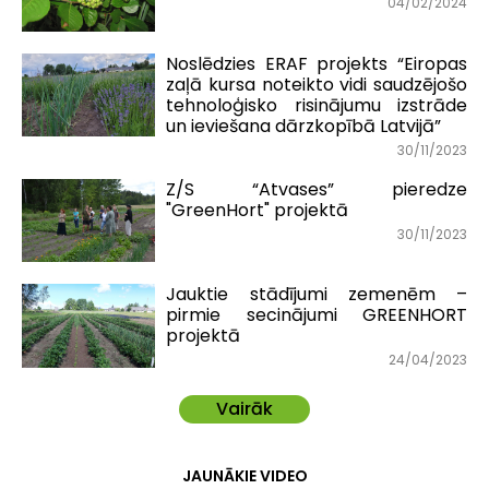
04/02/2024
Noslēdzies ERAF projekts “Eiropas
zaļā kursa noteikto vidi saudzējošo
tehnoloģisko risinājumu izstrāde
un ieviešana dārzkopībā Latvijā”
30/11/2023
Z/S “Atvases” pieredze
"GreenHort" projektā
30/11/2023
Jauktie stādījumi zemenēm –
pirmie secinājumi GREENHORT
projektā
24/04/2023
Vairāk
JAUNĀKIE VIDEO