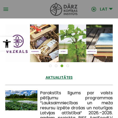
Pārlekt
uz
LAT
galveno
saturu
Open toolbar
AKTUALITĀTES
Parakstīts līgums par valsts
pētījumu programmas
“Lauksaimniecības un meža
resursu izpēte drošas un noturīgas
Latvijas attīstībai” 2026.–2028.
gadam projekta RISE AgriFoodLV