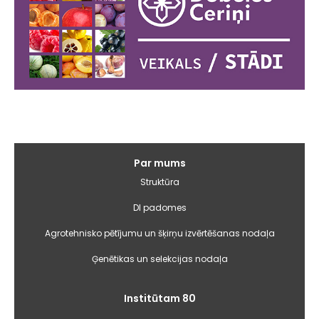
Galvenā
Par mums
izvēlne
Struktūra
DI padomes
Agrotehnisko pētījumu un šķirņu izvērtēšanas nodaļa
Ģenētikas un selekcijas nodaļa
Institūtam 80