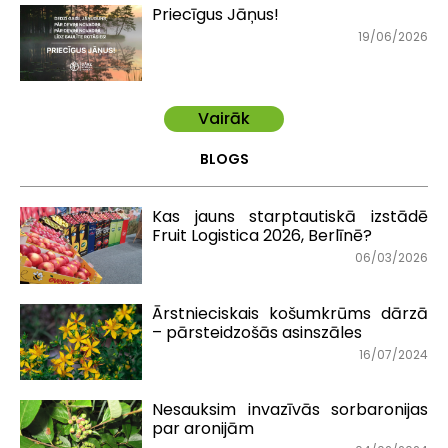
Priecīgus Jāņus!
19/06/2026
Vairāk
BLOGS
Kas jauns starptautiskā izstādē
Fruit Logistica 2026, Berlīnē?
06/03/2026
Ārstnieciskais košumkrūms dārzā
– pārsteidzošās asinszāles
16/07/2024
Nesauksim invazīvās sorbaronijas
par aronijām