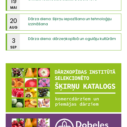
19
MAI
Dārza diena: šķirņu iepazīšana un tehnoloģiju
20
izzināšana
AUG
Dārza diena: dārzeņkopībā un ogulāju kultūrām
3
SEP