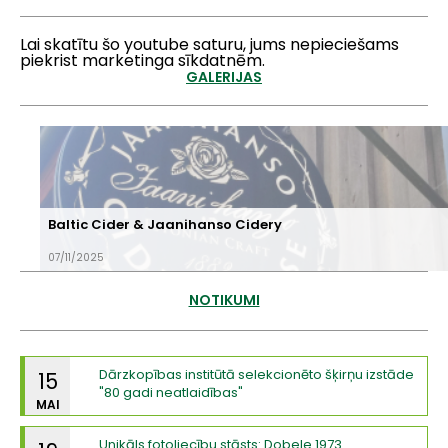
Lai skatītu šo youtube saturu, jums nepieciešams
piekrist marketinga sīkdatnēm.
GALERIJAS
Baltic Cider & Jaanihanso Cidery
07/11/2025
NOTIKUMI
Dārzkopības institūtā selekcionēto šķirņu izstāde
15
"80 gadi neatlaidības"
MAI
Unikāls fotoliecību stāsts: Dobele 1973