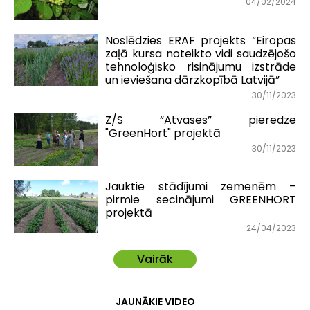
04/02/2024
Noslēdzies ERAF projekts “Eiropas
zaļā kursa noteikto vidi saudzējošo
tehnoloģisko risinājumu izstrāde
un ieviešana dārzkopībā Latvijā”
30/11/2023
Z/S “Atvases” pieredze
"GreenHort" projektā
30/11/2023
Jauktie stādījumi zemenēm –
pirmie secinājumi GREENHORT
projektā
24/04/2023
Vairāk
JAUNĀKIE VIDEO