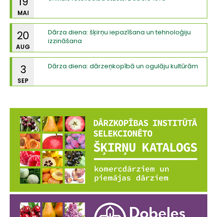
19
MAI
Dārza diena: šķirņu iepazīšana un tehnoloģiju
20
izzināšana
AUG
Dārza diena: dārzeņkopībā un ogulāju kultūrām
3
SEP