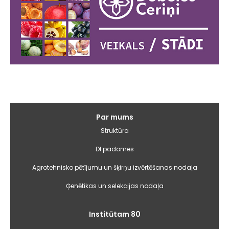
Galvenā
Par mums
izvēlne
Struktūra
DI padomes
Agrotehnisko pētījumu un šķirņu izvērtēšanas nodaļa
Ģenētikas un selekcijas nodaļa
Institūtam 80