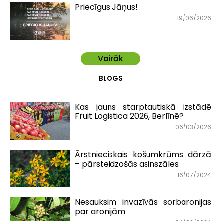
Priecīgus Jāņus!
19/06/2026
Vairāk
BLOGS
Kas jauns starptautiskā izstādē
Fruit Logistica 2026, Berlīnē?
06/03/2026
Ārstnieciskais košumkrūms dārzā
– pārsteidzošās asinszāles
16/07/2024
Nesauksim invazīvās sorbaronijas
par aronijām