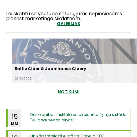
Lai skatītu šo youtube saturu, jums nepieciešams
piekrist marketinga sīkdatnēm.
GALERIJAS
Baltic Cider & Jaanihanso Cidery
07/11/2025
NOTIKUMI
Dārzkopības institūtā selekcionēto šķirņu izstāde
15
"80 gadi neatlaidības"
MAI
Unikāls fotoliecību stāsts: Dobele 1973