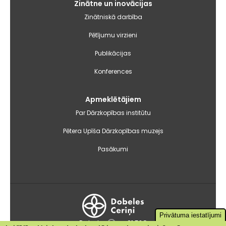
Zinātne un inovācijas
Zinātniskā darbība
Pētījumu virzieni
Publikācijas
Konferences
Apmeklētājiem
Par Dārzkopības institūtu
Pētera Upīša Dārzkopības muzejs
Pasākumi
Privātuma iestatījumi
Dobele
+21.5°C