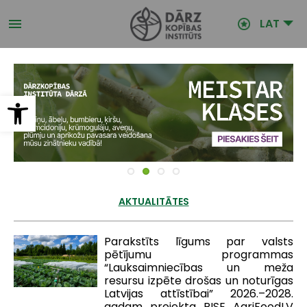
Pārlekt
uz
LAT
galveno
saturu
Open toolbar
AKTUALITĀTES
Parakstīts līgums par valsts
pētījumu programmas
“Lauksaimniecības un meža
resursu izpēte drošas un noturīgas
Latvijas attīstībai” 2026.–2028.
gadam projekta RISE AgriFoodLV