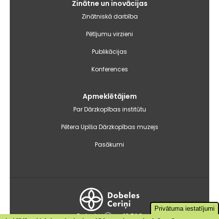
Zinātne un inovācijas
Zinātniskā darbība
Pētījumu virzieni
Publikācijas
Konferences
Apmeklētājiem
Par Dārzkopības institūtu
Pētera Upīša Dārzkopības muzejs
Pasākumi
Privātuma iestatījumi
Dobele
+18.5°C