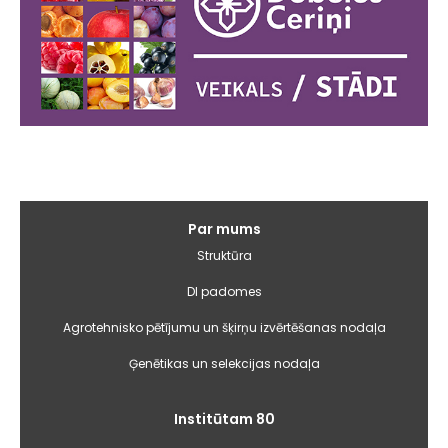
Galvenā
Par mums
izvēlne
Struktūra
DI padomes
Agrotehnisko pētījumu un šķirņu izvērtēšanas nodaļa
Ģenētikas un selekcijas nodaļa
Institūtam 80