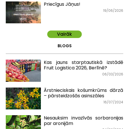
Priecīgus Jāņus!
19/06/2026
Vairāk
BLOGS
Kas jauns starptautiskā izstādē
Fruit Logistica 2026, Berlīnē?
06/03/2026
Ārstnieciskais košumkrūms dārzā
– pārsteidzošās asinszāles
16/07/2024
Nesauksim invazīvās sorbaronijas
par aronijām