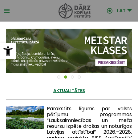
Pārlekt
uz
LAT
galveno
saturu
Open toolbar
AKTUALITĀTES
Parakstīts līgums par valsts
pētījumu programmas
“Lauksaimniecības un meža
resursu izpēte drošas un noturīgas
Latvijas attīstībai” 2026.–2028.
gadam projekta RISE AgriFoodLV