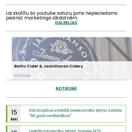
Lai skatītu šo youtube saturu, jums nepieciešams
piekrist marketinga sīkdatnēm.
GALERIJAS
Baltic Cider & Jaanihanso Cidery
07/11/2025
NOTIKUMI
Dārzkopības institūtā selekcionēto šķirņu izstāde
15
"80 gadi neatlaidības"
MAI
Unikāls fotoliecību stāsts: Dobele 1973