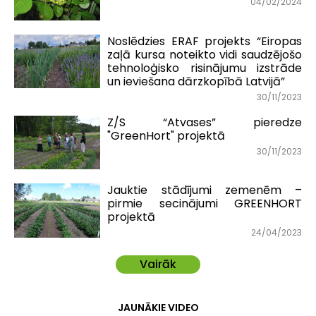
04/02/2024
Noslēdzies ERAF projekts “Eiropas
zaļā kursa noteikto vidi saudzējošo
tehnoloģisko risinājumu izstrāde
un ieviešana dārzkopībā Latvijā”
30/11/2023
Z/S “Atvases” pieredze
"GreenHort" projektā
30/11/2023
Jauktie stādījumi zemenēm –
pirmie secinājumi GREENHORT
projektā
24/04/2023
Vairāk
JAUNĀKIE VIDEO