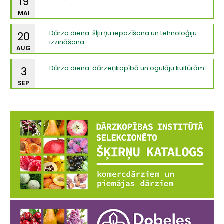
19
MAI
Dārza diena: šķirņu iepazīšana un tehnoloģiju
20
izzināšana
AUG
Dārza diena: dārzeņkopībā un ogulāju kultūrām
3
SEP