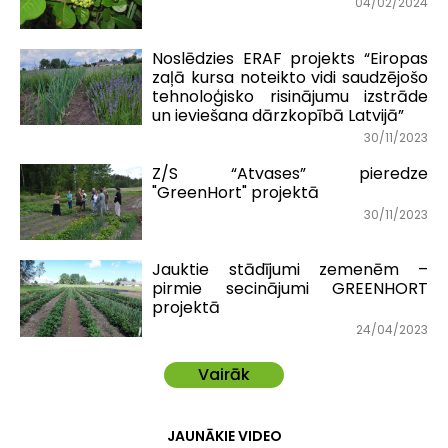
04/02/2024
Noslēdzies ERAF projekts “Eiropas
zaļā kursa noteikto vidi saudzējošo
tehnoloģisko risinājumu izstrāde
un ieviešana dārzkopībā Latvijā”
30/11/2023
Z/S “Atvases” pieredze
"GreenHort" projektā
30/11/2023
Jauktie stādījumi zemenēm –
pirmie secinājumi GREENHORT
projektā
24/04/2023
Vairāk
JAUNĀKIE VIDEO