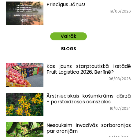
Priecīgus Jāņus!
19/06/2026
Vairāk
BLOGS
Kas jauns starptautiskā izstādē
Fruit Logistica 2026, Berlīnē?
06/03/2026
Ārstnieciskais košumkrūms dārzā
– pārsteidzošās asinszāles
16/07/2024
Nesauksim invazīvās sorbaronijas
par aronijām