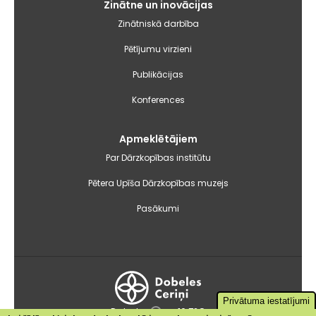
Zinātne un inovācijas
Zinātniskā darbība
Pētījumu virzieni
Publikācijas
Konferences
Apmeklētājiem
Par Dārzkopības institūtu
Pētera Upīša Dārzkopības muzejs
Pasākumi
Privātuma iestatījumi
Dobele
+16.7°C