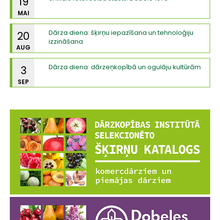
19
MAI
Dārza diena: šķirņu iepazīšana un tehnoloģiju
20
izzināšana
AUG
Dārza diena: dārzeņkopībā un ogulāju kultūrām
3
SEP