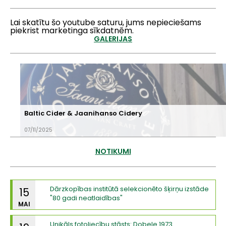
Lai skatītu šo youtube saturu, jums nepieciešams
piekrist marketinga sīkdatnēm.
GALERIJAS
Baltic Cider & Jaanihanso Cidery
07/11/2025
NOTIKUMI
Dārzkopības institūtā selekcionēto šķirņu izstāde
15
"80 gadi neatlaidības"
MAI
Unikāls fotoliecību stāsts: Dobele 1973