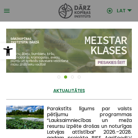
Pārlekt
uz
LAT
galveno
saturu
Open toolbar
AKTUALITĀTES
Parakstīts līgums par valsts
pētījumu programmas
“Lauksaimniecības un meža
resursu izpēte drošas un noturīgas
Latvijas attīstībai” 2026.–2028.
gadam projekta RISE AgriFoodLV