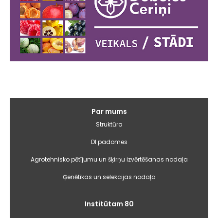
Galvenā
Par mums
izvēlne
Struktūra
DI padomes
Agrotehnisko pētījumu un šķirņu izvērtēšanas nodaļa
Ģenētikas un selekcijas nodaļa
Institūtam 80