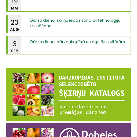
19
MAI
Dārza diena: šķirņu iepazīšana un tehnoloģiju
20
izzināšana
AUG
Dārza diena: dārzeņkopībā un ogulāju kultūrām
3
SEP