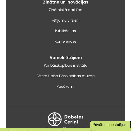
Zinātne un inovācijas
Zinātniskā darbība
Pētījumu virzieni
Publikācijas
Konferences
Apmeklētājiem
Par Dārzkopības institūtu
Pētera Upīša Dārzkopības muzejs
Pasākumi
Privātuma iestatījumi
Dobele
+18.6°C