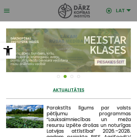
Pārlekt
uz
LAT
galveno
saturu
Open toolbar
AKTUALITĀTES
Parakstīts līgums par valsts
pētījumu programmas
“Lauksaimniecības un meža
resursu izpēte drošas un noturīgas
Latvijas attīstībai” 2026.–2028.
gadam projekta RISE AgriFoodLV