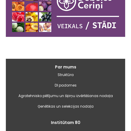
Galvenā
Par mums
izvēlne
Struktūra
DI padomes
Agrotehnisko pētījumu un šķirņu izvērtēšanas nodaļa
Ģenētikas un selekcijas nodaļa
Institūtam 80