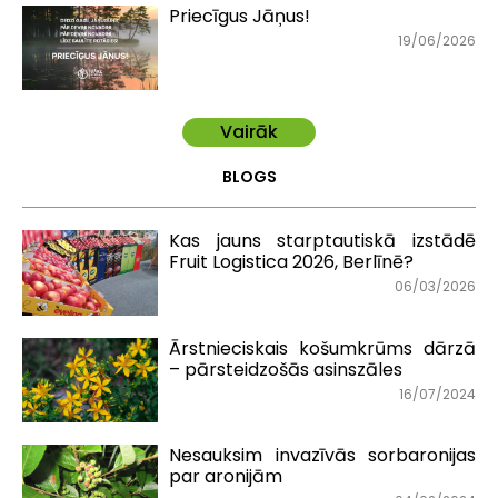
Priecīgus Jāņus!
19/06/2026
Vairāk
BLOGS
Kas jauns starptautiskā izstādē
Fruit Logistica 2026, Berlīnē?
06/03/2026
Ārstnieciskais košumkrūms dārzā
– pārsteidzošās asinszāles
16/07/2024
Nesauksim invazīvās sorbaronijas
par aronijām