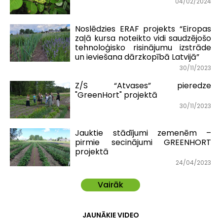
04/02/2024
Noslēdzies ERAF projekts “Eiropas
zaļā kursa noteikto vidi saudzējošo
tehnoloģisko risinājumu izstrāde
un ieviešana dārzkopībā Latvijā”
30/11/2023
Z/S “Atvases” pieredze
"GreenHort" projektā
30/11/2023
Jauktie stādījumi zemenēm –
pirmie secinājumi GREENHORT
projektā
24/04/2023
Vairāk
JAUNĀKIE VIDEO