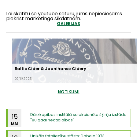
Lai skatītu šo youtube saturu, jums nepieciešams
piekrist marketinga sīkdatnēm.
GALERIJAS
Baltic Cider & Jaanihanso Cidery
07/11/2025
NOTIKUMI
Dārzkopības institūtā selekcionēto šķirņu izstāde
15
"80 gadi neatlaidības"
MAI
Unikāls fotoliecību stāsts: Dobele 1973