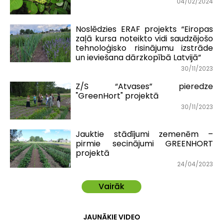
04/02/2024
Noslēdzies ERAF projekts “Eiropas
zaļā kursa noteikto vidi saudzējošo
tehnoloģisko risinājumu izstrāde
un ieviešana dārzkopībā Latvijā”
30/11/2023
Z/S “Atvases” pieredze
"GreenHort" projektā
30/11/2023
Jauktie stādījumi zemenēm –
pirmie secinājumi GREENHORT
projektā
24/04/2023
Vairāk
JAUNĀKIE VIDEO