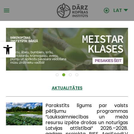
Pārlekt
uz
LAT
galveno
saturu
Open toolbar
AKTUALITĀTES
Parakstīts līgums par valsts
pētījumu programmas
“Lauksaimniecības un meža
resursu izpēte drošas un noturīgas
Latvijas attīstībai” 2026.–2028.
gadam projekta RISE AgriFoodLV