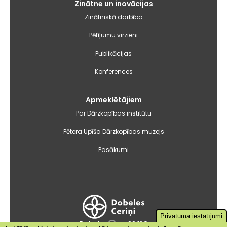
Zinātne un inovācijas
Zinātniskā darbība
Pētījumu virzieni
Publikācijas
Konferences
Apmeklētājiem
Par Dārzkopības institūtu
Pētera Upīša Dārzkopības muzejs
Pasākumi
Privātuma iestatījumi
Dobele
+22.1°C