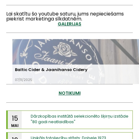
Lai skatītu šo youtube saturu, jums nepieciešams
piekrist marketinga sīkdatnēm.
GALERIJAS
Baltic Cider & Jaanihanso Cidery
07/11/2025
NOTIKUMI
Dārzkopības institūtā selekcionēto šķirņu izstāde
15
"80 gadi neatlaidības"
MAI
Unikāls fotoliecību stāsts: Dobele 1973