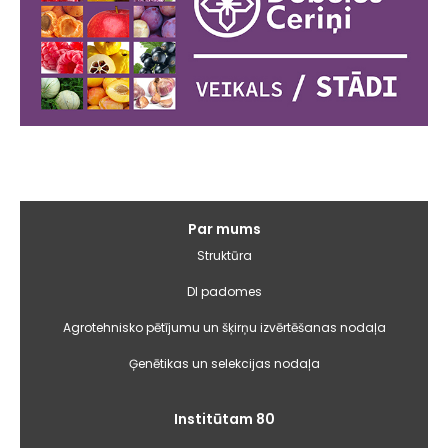
Galvenā
Par mums
izvēlne
Struktūra
DI padomes
Agrotehnisko pētījumu un šķirņu izvērtēšanas nodaļa
Ģenētikas un selekcijas nodaļa
Institūtam 80