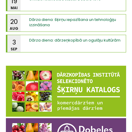
19
MAI
Dārza diena: šķirņu iepazīšana un tehnoloģiju
20
izzināšana
AUG
Dārza diena: dārzeņkopībā un ogulāju kultūrām
3
SEP