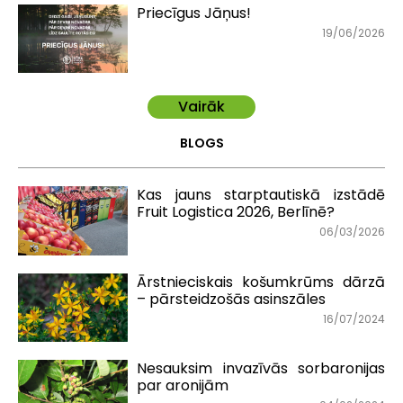
Priecīgus Jāņus!
19/06/2026
Vairāk
BLOGS
Kas jauns starptautiskā izstādē
Fruit Logistica 2026, Berlīnē?
06/03/2026
Ārstnieciskais košumkrūms dārzā
– pārsteidzošās asinszāles
16/07/2024
Nesauksim invazīvās sorbaronijas
par aronijām