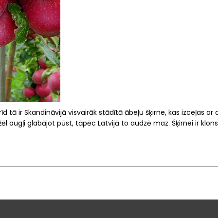
rīd tā ir Skandināvijā visvairāk stādītā ābeļu šķirne, kas izceļas 
mžēl augļi glabājot pūst, tāpēc Latvijā to audzē maz. Šķirnei ir kl