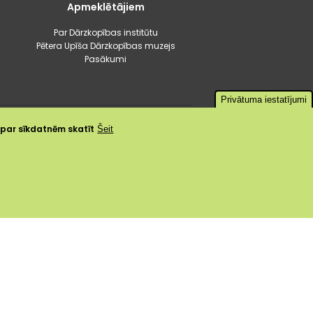
Apmeklētājiem
Par Dārzkopības institūtu
Pētera Upīša Dārzkopības muzejs
Pasākumi
Privātuma iestatījumi
a par sīkdatnēm skatīt
Šeit