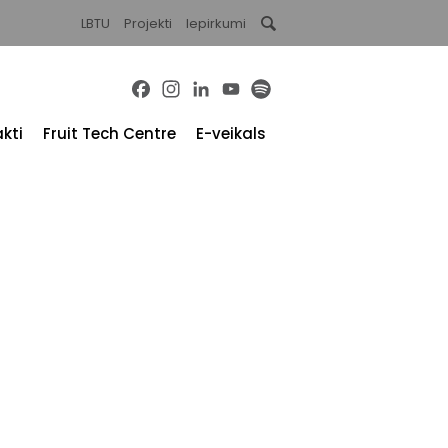
LBTU
Projekti
Iepirkumi
Facebook
Instagram
LinkedIn
YouTube
Spotify
kti
Fruit Tech Centre
E-veikals