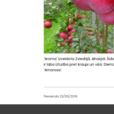
‘Aroma’ izveidota Zviedrijā, Alnarpā. Šob
ir laba izturība pret kraupi un vēzi. Die
‘Amorosa’.
Pievienots 23/05/2019