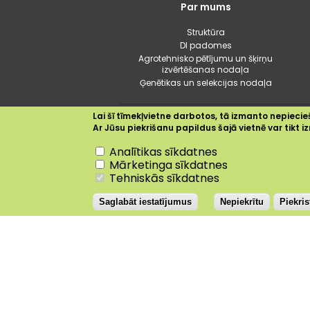
Galvenā
Par mums
izvēlne
Struktūra
DI padomes
Agrotehnisko pētījumu un šķirņu
izvērtēšanas nodaļa
Ģenētikas un selekcijas nodaļa
Lai šī tīmekļvietne darbotos, tā izmanto nepiecieš
Ar Jūsu piekrišanu papildus šajā vietnē var tikt
Nepiekrītu
Analītikas sīkdatnes
Dobele
+19.8°C
Mārketinga sīkdatnes
Tehniskās sīkdatnes
Saglabāt iestatījumus
Nepiekrītu
Piekri