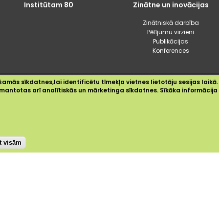
Institūtam 80
Zinātne un inovācijas
Zinātniskā darbība
Pētījumu virzieni
Publikācijas
Konferences
amās sīkdatnes,lai identificētu tīmekļa vietnes lietotāju sesijas laikā.
2024 © Dārzkopības institūts
 izmantotas arī analītiskās un mārketinga sīkdatnes. Sīkāka informācij
Sīkdatnes
Privātuma politika
Piekļūstamības paziņojums
st visām