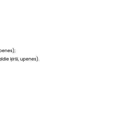
upenes);
die ķirši, upenes).