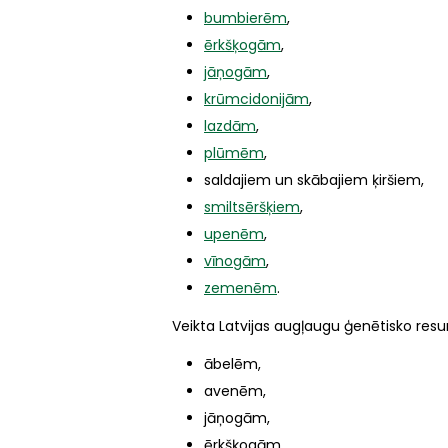
bumbierēm
,
ērkšķogām
,
jāņogām
,
krūmcidonijām
,
lazdām
,
plūmēm
,
saldajiem un skābajiem ķiršiem,
smiltsēršķiem
,
upenēm
,
vīnogām
,
zemenēm
.
Veikta Latvijas augļaugu ģenētisko res
ābelēm,
avenēm,
jāņogām,
ērkšķogām,