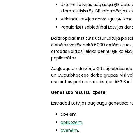
Uzturēt Latvijas augļaugu ĢR datu b
starptautiskajās ĢR informācijas s
Veicināt Latvijas dārzaugu ĢR izman
Popularizēt sabiedrībai Latvijas d
Dārzkopības institūts uztur Latvijā plašā
glabājas vairāk nekā 6000 dažādu sugu dā
atrodas Baltijas lielākā ceriņu ĢR kolekci
papildinātas.
Augļaugu un dārzeņu ĢR saglabāšanas akt
un Cucurbitaceae darba grupās; visi val
asociētais partneris iesaistījies AEGIS in
Ģenētisko resursu izpēte:
Izstrādāti Latvijas augļaugu ģenētisko 
ābelēm,
aprikozēm
,
avenēm
,