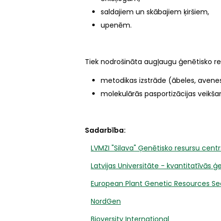
saldajiem un skābajiem ķiršiem,
upenēm.
Tiek nodrošināta augļaugu ģenētisko re
metodikas izstrāde (ābeles, avenes,
molekulārās pasportizācijas veikšan
Sadarbība:
LVMZI "Silava" Ģenētisko resursu centr
Latvijas Universitāte - kvantitatīvās 
European Plant Genetic Resources S
NordGen
Bioversity International