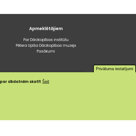
Apmeklētājiem
Par Dārzkopības institūtu
Pētera Upīša Dārzkopības muzejs
Pasākumi
Privātuma iestatījumi
a par sīkdatnēm skatīt
Šeit