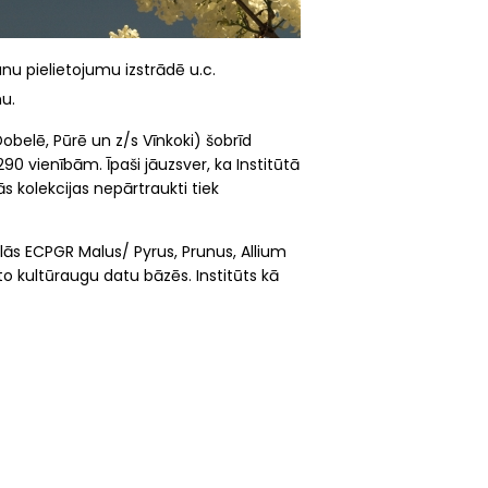
nu pielietojumu izstrādē u.c.
u.
Dobelē, Pūrē un z/s Vīnkoki) šobrīd
90 vienībām. Īpaši jāuzsver, ka Institūtā
ās kolekcijas nepārtraukti tiek
lās ECPGR Malus/ Pyrus, Prunus, Allium
to kultūraugu datu bāzēs. Institūts kā