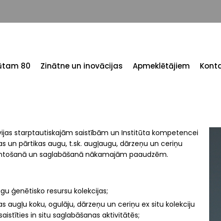
tūtam 80
Zinātne un inovācijas
Apmeklētājiem
Konta
atvijas starptautiskajām saistībām un Institūta kompetencei
as un pārtikas augu, t.sk. augļaugu, dārzeņu un ceriņu
zmantošanā un saglabāšanā nākamajām paaudzēm.
gu ģenētisko resursu kolekcijas;
jas augļu koku, ogulāju, dārzeņu un ceriņu ex situ kolekciju
aistīties in situ saglabāšanas aktivitātēs;