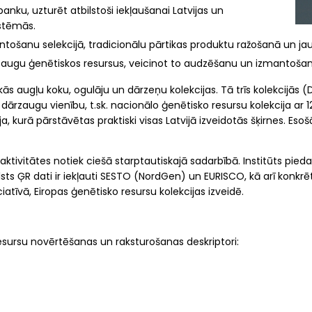
anku, uzturēt atbilstoši iekļaušanai Latvijas un
istēmās.
tošanu selekcijā, tradicionālu pārtikas produktu ražošanā un jau
ārzaugu ģenētiskos resursus, veicinot to audzēšanu un izmantošan
kās augļu koku, ogulāju un dārzeņu kolekcijas. Tā trīs kolekcijās (
rzaugu vienību, t.sk. nacionālo ģenētisko resursu kolekcija ar 12
ja, kurā pārstāvētas praktiski visas Latvijā izveidotās šķirnes. Esoš
ivitātes notiek ciešā starptautiskajā sadarbībā. Institūts pieda
sts ĢR dati ir iekļauti SESTO (NordGen) un EURISCO, kā arī konkrē
iciatīvā, Eiropas ģenētisko resursu kolekcijas izveidē.
resursu novērtēšanas un raksturošanas deskriptori: