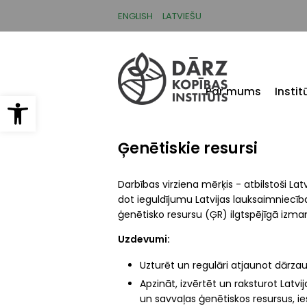
Pārlekt
uz
ENGLISH
LATVIEŠU
galveno
saturu
Par mums
Insti
Open toolbar
Ģenētiskie resursi
Darbības virziena mērķis - atbilstoši L
dot ieguldījumu Latvijas lauksaimniecīb
ģenētisko resursu (ĢR) ilgtspējīgā i
Uzdevumi:
Uzturēt un regulāri atjaunot dārzau
Apzināt, izvērtēt un raksturot Latvi
un savvaļas ģenētiskos resursus, ies