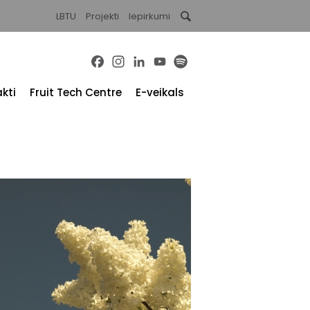
LBTU
Projekti
Iepirkumi
Facebook
Instagram
LinkedIn
YouTube
Spotify
kti
Fruit Tech Centre
E-veikals