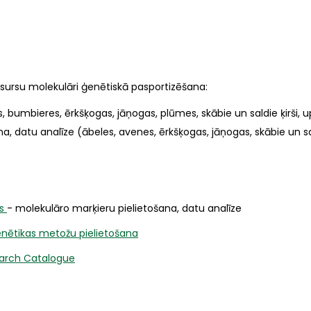
sursu molekulāri ģenētiskā pasportizēšana:
 bumbieres, ērkšķogas, jāņogas, plūmes, skābie un saldie ķirši, 
a, datu analīze (ābeles, avenes, ērkšķogas, jāņogas, skābie un sal
s
- molekulāro marķieru pielietošana, datu analīze
ģenētikas metožu pielietošana
earch Catalogue