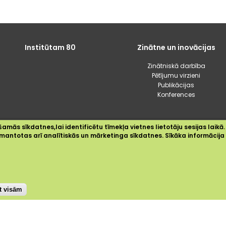
Institūtam 80
Zinātne un inovācijas
Zinātniskā darbība
Pētījumu virzieni
Publikācijas
Konferences
amās sīkdatnes,lai identificētu tīmekļa vietnes lietotāju sesijas laikā.
2024 © Dārzkopības institūts
 izmantotas arī analītiskās un mārketinga sīkdatnes. Sīkāka informācij
Sīkdatnes
Privātuma politika
Piekļūstamības paziņojums
st visām