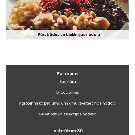
Pārstrādes un bioķīmijas nodaļa
Galvenā
Par mums
izvēlne
Struktūra
DI padomes
Agrotehnisko pētījumu un šķirņu izvērtēšanas nodaļa
Ģenētikas un selekcijas nodaļa
Institūtam 80