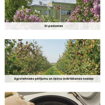
DI padomes
Agrotehnisko pētījumu un šķirņu izvērtēšanas nodaļa