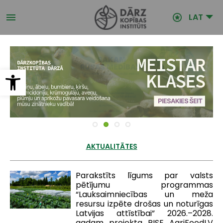
Pārlekt
uz
LAT
galveno
saturu
Open toolbar
AKTUALITĀTES
Parakstīts līgums par valsts
pētījumu programmas
“Lauksaimniecības un meža
resursu izpēte drošas un noturīgas
Latvijas attīstībai” 2026.–2028.
gadam projekta RISE AgriFoodLV