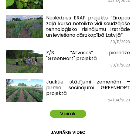
04/02/2024
Noslēdzies ERAF projekts “Eiropas
zaļā kursa noteikto vidi saudzējošo
tehnoloģisko risinājumu izstrāde
un ieviešana dārzkopībā Latvijā”
30/11/2023
Z/S “Atvases” pieredze
"GreenHort" projektā
30/11/2023
Jauktie stādījumi zemenēm –
pirmie secinājumi GREENHORT
projektā
24/04/2023
Vairāk
JAUNĀKIE VIDEO