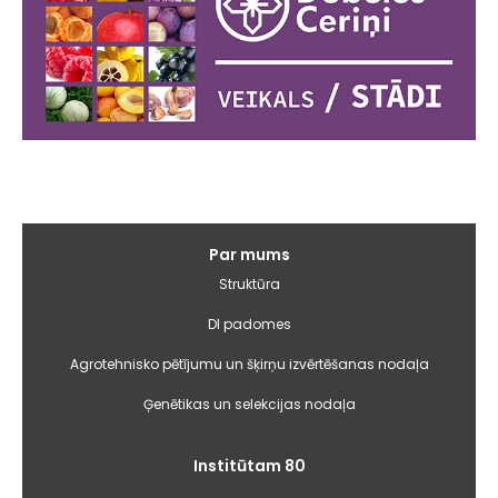
Galvenā
Par mums
izvēlne
Struktūra
DI padomes
Agrotehnisko pētījumu un šķirņu izvērtēšanas nodaļa
Ģenētikas un selekcijas nodaļa
Institūtam 80