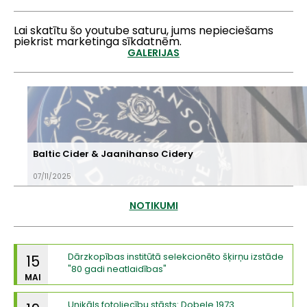
Lai skatītu šo youtube saturu, jums nepieciešams
piekrist marketinga sīkdatnēm.
GALERIJAS
Baltic Cider & Jaanihanso Cidery
07/11/2025
NOTIKUMI
Dārzkopības institūtā selekcionēto šķirņu izstāde
15
"80 gadi neatlaidības"
MAI
Unikāls fotoliecību stāsts: Dobele 1973