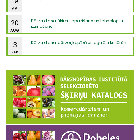
19
MAI
Dārza diena: šķirņu iepazīšana un tehnoloģiju
20
izzināšana
AUG
Dārza diena: dārzeņkopībā un ogulāju kultūrām
3
SEP