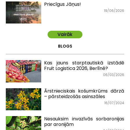
Priecīgus Jāņus!
19/06/2026
Vairāk
BLOGS
Kas jauns starptautiskā izstādē
Fruit Logistica 2026, Berlīnē?
06/03/2026
Ārstnieciskais košumkrūms dārzā
– pārsteidzošās asinszāles
16/07/2024
Nesauksim invazīvās sorbaronijas
par aronijām