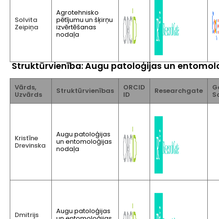
Agrotehnisko
Solvita
pētījumu un šķirņu
Zeipiņa
izvērtēšanas
nodaļa
Struktūrvienība: Augu patoloģijas un entomol
Vārds,
ORCID
G
Struktūrvienības
Researchgate
Uzvārds
ID
S
Augu patoloģijas
Kristīne
un entomoloģijas
Drevinska
nodaļa
Augu patoloģijas
Dmitrijs
un entomoloģijas