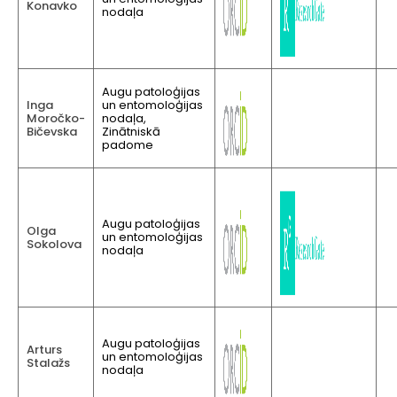
Konavko
nodaļa
Augu patoloģijas
Inga
un entomoloģijas
Moročko-
nodaļa,
Bičevska
Zinātniskā
padome
Augu patoloģijas
Olga
un entomoloģijas
Sokolova
nodaļa
Augu patoloģijas
Arturs
un entomoloģijas
Stalažs
nodaļa