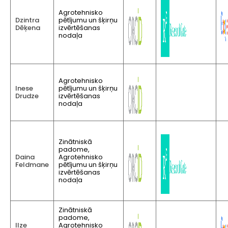
Agrotehnisko
Dzintra
pētījumu un šķirņu
Dēķena
izvērtēšanas
nodaļa
Agrotehnisko
Inese
pētījumu un šķirņu
Drudze
izvērtēšanas
nodaļa
Zinātniskā
padome,
Daina
Agrotehnisko
Feldmane
pētījumu un šķirņu
izvērtēšanas
nodaļa
Zinātniskā
padome,
Ilze
Agrotehnisko