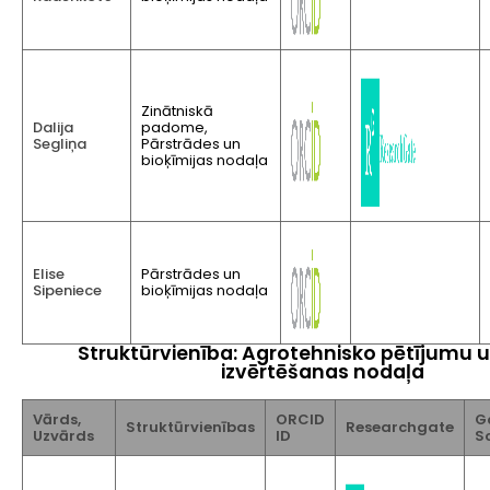
Zinātniskā
Dalija
padome,
Segliņa
Pārstrādes un
bioķīmijas nodaļa
Elise
Pārstrādes un
Sipeniece
bioķīmijas nodaļa
Struktūrvienība: Agrotehnisko pētījumu u
izvērtēšanas nodaļa
Vārds,
ORCID
G
Struktūrvienības
Researchgate
Uzvārds
ID
S