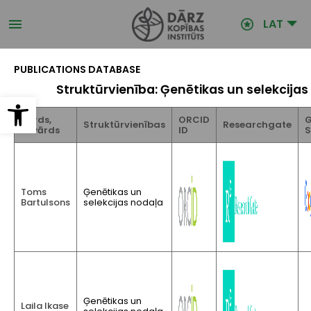
Pārlekt
uz
LAT
galveno
saturu
PUBLICATIONS DATABASE
Struktūrvienība: Ģenētikas un selekcija
Open toolbar
Vārds,
ORCID
G
Struktūrvienības
Researchgate
Uzvārds
ID
S
Toms
Ģenētikas un
Bartulsons
selekcijas nodaļa
Ģenētikas un
Laila Ikase