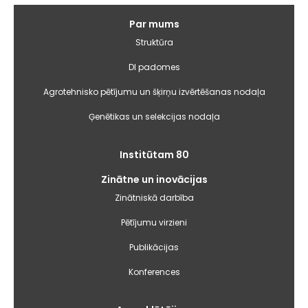
Galvenā
Par mums
izvēlne
Struktūra
DI padomes
Agrotehnisko pētījumu un šķirņu izvērtēšanas nodaļa
Ģenētikas un selekcijas nodaļa
Institūtam 80
Zinātne un inovācijas
Zinātniskā darbība
Pētījumu virzieni
Publikācijas
Konferences