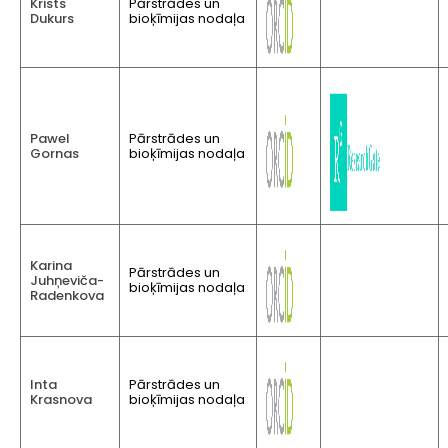
Krists
Pārstrādes un
Dukurs
bioķīmijas nodaļa
Pawel
Pārstrādes un
Gornas
bioķīmijas nodaļa
Karina
Pārstrādes un
Juhņeviča-
bioķīmijas nodaļa
Radenkova
Inta
Pārstrādes un
Krasnova
bioķīmijas nodaļa