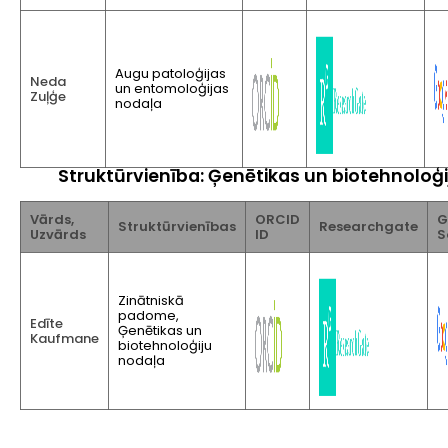
Augu patoloģijas
Neda
un entomoloģijas
Zuļģe
nodaļa
Struktūrvienība: Ģenētikas un biotehnoloģ
Vārds,
ORCID
G
Struktūrvienības
Researchgate
Uzvārds
ID
S
Zinātniskā
padome,
Edīte
Ģenētikas un
Kaufmane
biotehnoloģiju
nodaļa