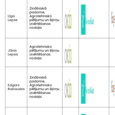
Zinātniskā
padome,
Līga
Agrotehnisko
Lepse
pētījumu un šķirņu
izvērtēšanas
nodaļa
Agrotehnisko
Jānis
pētījumu un šķirņu
Lepsis
izvērtēšanas
nodaļa
Zinātniskā
padome,
Edgars
Agrotehnisko
Rubauskis
pētījumu un šķirņu
izvērtēšanas
nodaļa