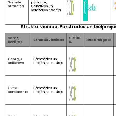
Sarmīte
padome,
Strautiņa
Ģenētikas un
selekcijas nodaļa
Struktūrvienība: Pārstrādes un bioķīmij
Vārds,
ORCID
Struktūrvienības
Researchgate
Uzvārds
ID
Georgijs
Pārstrādes un
Baškirovs
bioķīmijas nodaļa
Elvita
Pārstrādes un
Bondarenko
bioķīmijas nodaļa