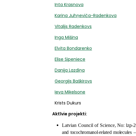
Inta Krasnova
Karina Juhņeviča-Radenkova
Vitalijs Radenkovs
Inga Mišina
Elvita Bondarenko
Elise Sipeniece
Danija Lazdiņa
Georgijs Baškirovs
Ieva Miķelsone
Krists Dukurs
Aktīvie projekti:
Latvian Council of Science, No: lzp-
and tocochromanol-related molecules –