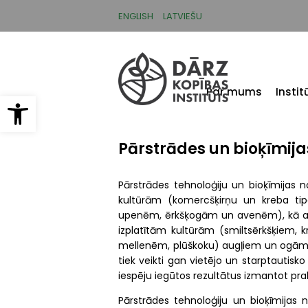
Pārlekt
uz
ENGLISH
LATVIEŠU
galveno
saturu
Par mums
Insti
Open toolbar
Pārstrādes un bioķīmij
Pārstrādes tehnoloģiju un bioķīmijas 
kultūrām (komercšķirņu un kreba ti
upenēm, ērkšķogām un avenēm), kā arī z
izplatītām kultūrām (smiltsērkšķiem, 
mellenēm, plūškoku) augļiem un ogām. S
tiek veikti gan vietējo un starptautisko
iespēju iegūtos rezultātus izmantot prak
Pārstrādes tehnoloģiju un bioķīmijas 