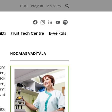
LBTU
Projekti
Iepirkumi
Facebook
Instagram
LinkedIn
YouTube
Spotify
kti
Fruit Tech Centre
E-veikals
NODAĻAS VADĪTĀJA
lām
ām,
zāk
ēm,
umi
dzot
sku