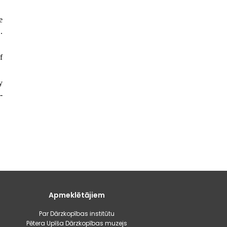
e
.
f
y
-
Apmeklētājiem
Par Dārzkopības institūtu
Pētera Upīša Dārzkopības muzejs