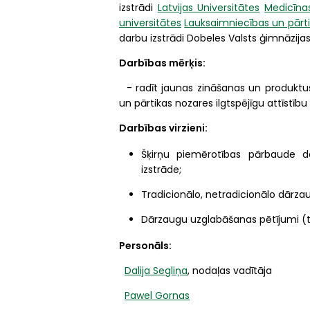
izstrādi
Latvijas Universitātes
Medicīna
universitātes
Lauksaimniecības un pārti
darbu izstrādi Dobeles Valsts ģimnāzija
Darbības mērķis:
- radīt jaunas zināšanas un produktus,
un pārtikas nozares ilgtspējīgu attīstīb
Darbības virzieni:
Šķirņu piemērotības pārbaude d
izstrāde;
Tradicionālo, netradicionālo dārza
Dārzaugu uzglabāšanas pētījumi (t.
Personāls:
Dalija Segliņa
, nodaļas vadītāja
Pawel Gornas