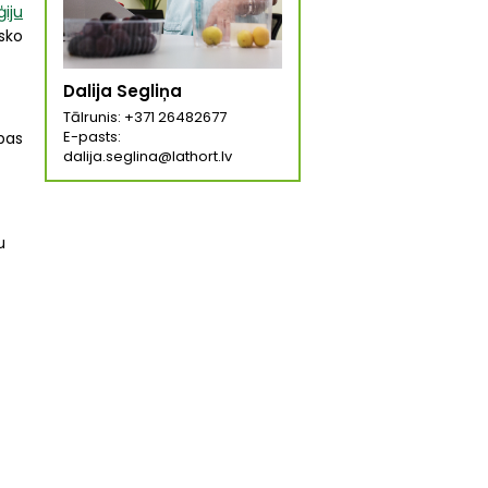
iju
isko
Dalija Segliņa
Tālrunis: +371 26482677
E-pasts:
bas
dalija.seglina@lathort.lv
u