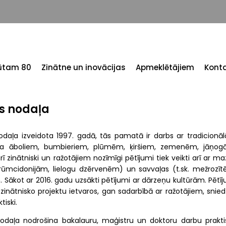
tūtam 80
Zinātne un inovācijas
Apmeklētājiem
Konta
as nodaļa
nodaļa izveidota 1997. gadā, tās pamatā ir darbs ar tradicionā
pa āboliem, bumbieriem, plūmēm, ķiršiem, zemenēm, jāņog
inātniski un ražotājiem nozīmīgi pētījumi tiek veikti arī ar ma
krūmcidonijām, lielogu dzērvenēm) un savvaļas (t.sk. mežrozīt
ākot ar 2016. gadu uzsākti pētījumi ar dārzeņu kultūrām. Pētīj
 zinātnisko projektu ietvaros, gan sadarbībā ar ražotājiem, snie
tiski.
nodaļa nodrošina bakalauru, maģistru un doktoru darbu prakti