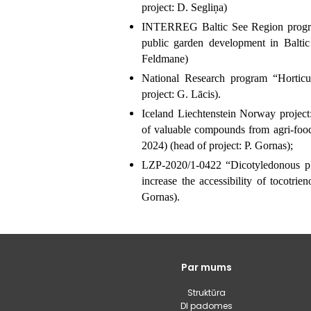
project:
D. Segliņa)
INTERREG Baltic See Region prog
public garden development in Baltic
Feldmane)
National Research program “Horticu
project:
G. Lācis
).
Iceland Liechtenstein Norway proj
of valuable compounds from agri-foo
2024) (
head of project:
P. Gornas);
LZP-2020/1-0422 “Dicotyledonous pla
increase the accessibility of tocotri
Gornas).
Galvenā
Par mums
izvēlne
Struktūra
DI padomes