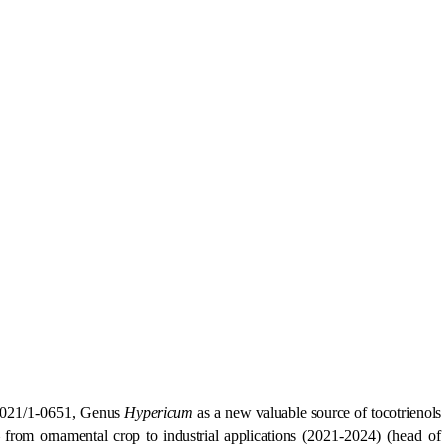
2021/1-0651,
Genus
Hypericum
as a new valuable source of tocotrienols
 from ornamental crop to industrial applications
(2021-2024)
(
head of