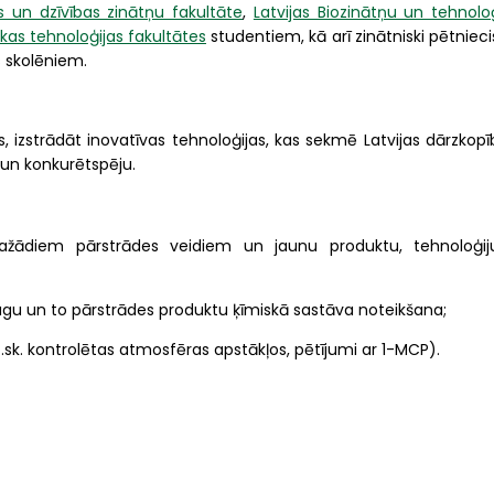
s un dzīvības zinātņu fakultāte
,
Latvijas Biozinātņu un tehnoloģ
kas tehnoloģijas fakultātes
studentiem, kā arī zinātniski pētniec
s skolēniem.
 izstrādāt inovatīvas tehnoloģijas, kas sekmē Latvijas dārzkopī
u un konkurētspēju.
ažādiem pārstrādes veidiem un jaunu produktu, tehnoloģij
ugu un to pārstrādes produktu ķīmiskā sastāva noteikšana;
sk. kontrolētas atmosfēras apstākļos, pētījumi ar 1-MCP).