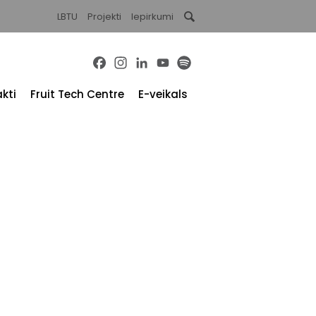
LBTU
Projekti
Iepirkumi
Facebook
Instagram
LinkedIn
YouTube
Spotify
kti
Fruit Tech Centre
E-veikals