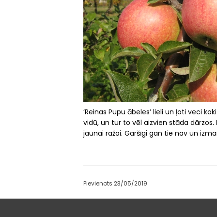
‘Reinas Pupu ābeles’ lieli un ļoti veci k
vidū, un tur to vēl aizvien stāda dārzos. 
jaunai ražai. Garšīgi gan tie nav un izma
Pievienots 23/05/2019