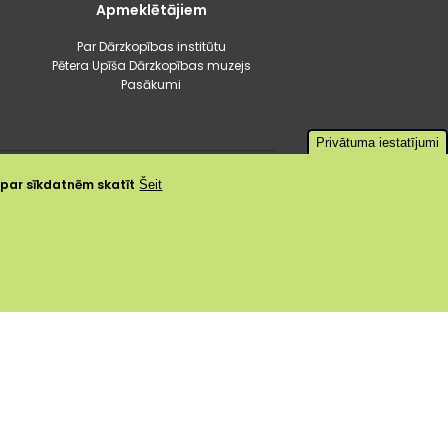
Apmeklētājiem
Par Dārzkopības institūtu
Pētera Upīša Dārzkopības muzejs
Pasākumi
Privātuma iestatījumi
a par sīkdatnēm skatīt
Šeit