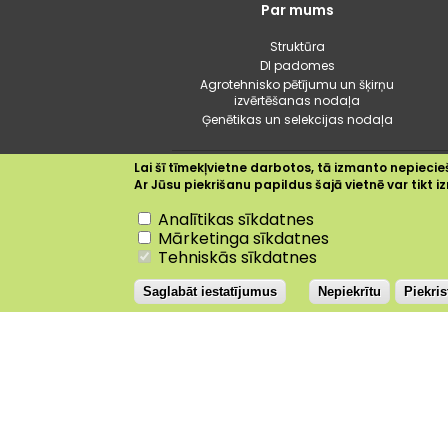
Galvenā
Par mums
izvēlne
Struktūra
DI padomes
Agrotehnisko pētījumu un šķirņu
izvērtēšanas nodaļa
Ģenētikas un selekcijas nodaļa
Lai šī tīmekļvietne darbotos, tā izmanto nepiecieš
Ar Jūsu piekrišanu papildus šajā vietnē var tikt
Nepiekrītu
Analītikas sīkdatnes
Dobele
+24.9°C
Mārketinga sīkdatnes
Tehniskās sīkdatnes
Saglabāt iestatījumus
Nepiekrītu
Piekri