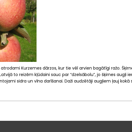
oki atrodami Kurzemes dārzos, kur tie vēl arvien bagātīgi ražo. Šķ
Latvijā to reizēm kļūdaini sauc par “dzelsābolu”, jo šķirnes augļi ie
ntojami sidra un vīna darīšanai. Daži audzētāji augļiem ļauj kokā s