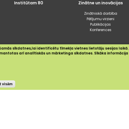
Institūtam 80
Zinātne un inovācijas
Zinātniskā darbība
Pētījumu virzieni
Publikācijas
Konferences
amās sīkdatnes,lai identificētu tīmekļa vietnes lietotāju sesijas laikā.
2024 © Dārzkopības institūts
 izmantotas arī analītiskās un mārketinga sīkdatnes. Sīkāka informācij
Sīkdatnes
Privātuma politika
Piekļūstamības paziņojums
st visām