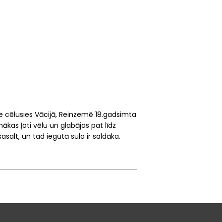
irne cēlusies Vācijā, Reinzemē 18.gadsimta
nākas ļoti vēlu un glabājas pat līdz
asalt, un tad iegūtā sula ir saldāka.