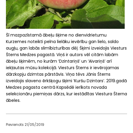
Šī mazpazīstamā ābeļu šķirne no dienvidrietumu
Kurzemes noteikti pelna lielāku ievērību gan lielo, saldo
augļu, gan labās slimībizturības dēļ. Šķirni izveidojis Viesturs
Šterns Medzes pagastā. Viņš ir autors vēl citām labām
ābeļu šķirnēm, no kurām ‘Dzintariņš’ un ‘Aivariņš’ arī
iekļautas mūsu kolekcijā. Viesturs Šterns ir ievērojamas
dārzkopju dzimtas pārstāvis. Viņa tēvs Jānis Šterns
izveidojis slaveno ērkšķogu šķirni ‘Kuršu Dzintars’. 2019.gadā
Medzes pagasta centrā Kapsēdē ierīkots novada
selekcionāru piemiņas dārzs, kur iestādītas Viestura Šterna
ābeles.
Pievienots 21/05/2019