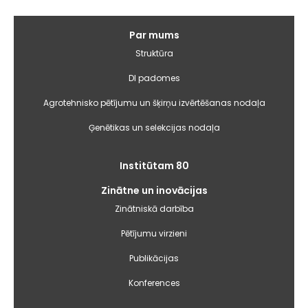
Galvenā
Par mums
izvēlne
Struktūra
DI padomes
Agrotehnisko pētījumu un šķirņu izvērtēšanas nodaļa
Ģenētikas un selekcijas nodaļa
Institūtam 80
Zinātne un inovācijas
Zinātniskā darbība
Pētījumu virzieni
Publikācijas
Konferences