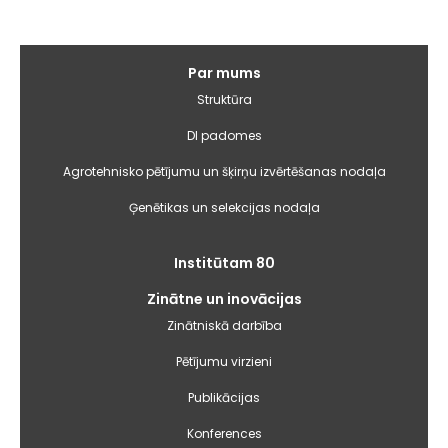
Galvenā
Par mums
izvēlne
Struktūra
DI padomes
Agrotehnisko pētījumu un šķirņu izvērtēšanas nodaļa
Ģenētikas un selekcijas nodaļa
Institūtam 80
Zinātne un inovācijas
Zinātniskā darbība
Pētījumu virzieni
Publikācijas
Konferences