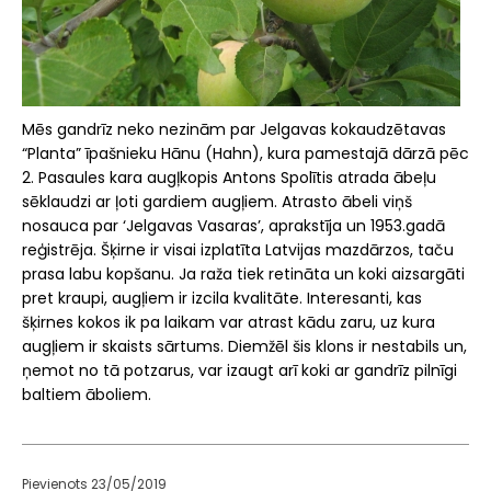
Mēs gandrīz neko nezinām par Jelgavas kokaudzētavas
“Planta” īpašnieku Hānu (Hahn), kura pamestajā dārzā pēc
2. Pasaules kara augļkopis Antons Spolītis atrada ābeļu
sēklaudzi ar ļoti gardiem augļiem. Atrasto ābeli viņš
nosauca par ‘Jelgavas Vasaras’, aprakstīja un 1953.gadā
reģistrēja. Šķirne ir visai izplatīta Latvijas mazdārzos, taču
prasa labu kopšanu. Ja raža tiek retināta un koki aizsargāti
pret kraupi, augļiem ir izcila kvalitāte. Interesanti, kas
šķirnes kokos ik pa laikam var atrast kādu zaru, uz kura
augļiem ir skaists sārtums. Diemžēl šis klons ir nestabils un,
ņemot no tā potzarus, var izaugt arī koki ar gandrīz pilnīgi
baltiem āboliem.
Pievienots 23/05/2019