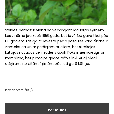
‘Paides Ziemas’ ir viena no vecākajām Igaunijas šķirnēm,
kas zināma jau kopš 1859.gada, bet ievērību guva tikai pēc
80 gadiem. Latvijā tā ievesta pēc 2.pasaules kara. Šķirne ir
ziemcietīga un ar garšīgiem augļiem, bet siltākajos
Latvijas novados tie ir rudens āboli. Koks ir ziemcietīgs un
maz slimo, bet pirmajos gados ražo slinki. Augļi viegli
atšķirami no citām šķirnēm pēc ļoti garā kātiņa.
Pievienots 23/05/2019
Galvenā
Par mums