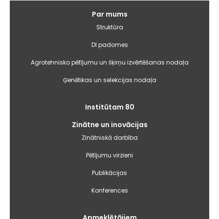
Galvenā
Par mums
izvēlne
Struktūra
DI padomes
Agrotehnisko pētījumu un šķirņu izvērtēšanas nodaļa
Ģenētikas un selekcijas nodaļa
Institūtam 80
Zinātne un inovācijas
Zinātniskā darbība
Pētījumu virzieni
Publikācijas
Konferences
Apmeklētājiem