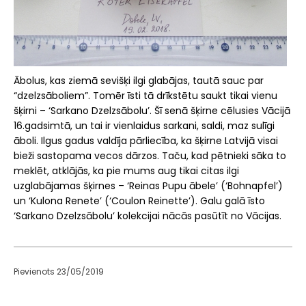
Ābolus, kas ziemā sevišķi ilgi glabājas, tautā sauc par
“dzelzsāboliem”. Tomēr īsti tā drīkstētu saukt tikai vienu
šķirni – ‘Sarkano Dzelzsābolu’. Šī senā šķirne cēlusies Vācijā
16.gadsimtā, un tai ir vienlaidus sarkani, saldi, maz sulīgi
āboli. Ilgus gadus valdīja pārliecība, ka šķirne Latvijā visai
bieži sastopama vecos dārzos. Taču, kad pētnieki sāka to
meklēt, atklājās, ka pie mums aug tikai citas ilgi
uzglabājamas šķirnes – ‘Reinas Pupu ābele’ (‘Bohnapfel’)
un ‘Kulona Renete’ (‘Coulon Reinette’). Galu galā īsto
‘Sarkano Dzelzsābolu’ kolekcijai nācās pasūtīt no Vācijas.
Pievienots 23/05/2019