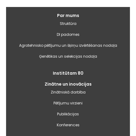
Galvenā
Par mums
izvēlne
Struktūra
DI padomes
Agrotehnisko pētījumu un šķirņu izvērtēšanas nodaļa
Ģenētikas un selekcijas nodaļa
Institūtam 80
Zinātne un inovācijas
Zinātniskā darbība
Pētījumu virzieni
Publikācijas
Konferences