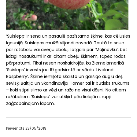
‘Suislepp’ ir sena un pasaulē pazīstama šķirne, kas cēlusies
Igaunijā, Suislepas muižā Viljandi novadā. Tautā to sauc
par rožābolu vai aveņu ābolu, Latgalē par ‘Maļinovku’, bet
līdzīgi nosaukumi ir arī citām ābeļu šķirnēm, tāpēc rodas
pārpratumi. Tikai nesen noskaidrojās, ka Ziemeļamerikā
‘Suisleps’ ievests jau 19.gadsimtā ar vārdu ‘Liveland
Raspberry’. Šķirne iemīļota skaisto un garšīgo augļu dēļ,
sevišķi Baltijā un Skandināvijā. Tomēr tai ir būtisks trūkums
– koki stipri slimo ar vēzi un ražo ne visai dāsni. No citiem
rožāboliem ‘Suislepu’ var atšķirt pēc lielajām, rupji
zāģzobainajām lapām.
Pievienots 23/05/2019