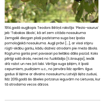
1914.gadā augļkopis Teodors Bētiņš rakstīja: ‘Plezio-saurus’
jeb ‘Tabakas ābols’, kā arī zem citāda nosaukuma
Zemgalē diezgan plaši pazīstama suga bez īpaša
pomoloģiskā nosaukuma. Augļi prāvi [...], ar visai stipru
rūgti-skābu garšu, kādu dažreiz atrodam pie meža ābola.
Rūgtuma garša pret pavasari pa lielākia dālia pazūd. Koks
pilnīgi salā drošs, necieš no fuziklādija [t.i.kraupja], iesāk
drīz ražot un nes ļoti labi. Vērtīga suga ķēķim, it īpaši
cepumiem, pudiņiem u.c., no janvāra līdz aprīlim. Ilgus
gadus šī šķirne ar dīvaino nosaukumu Latvijā šķita zudusi,
līdz 2019.gadā šis ābeles potzarus ieguvām no Lietuvas, kur
tā atrodama vecos dārzos.