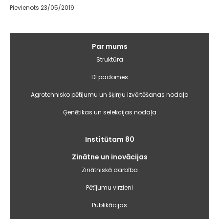
Pievienots 23/05/2019
Galvenā
Par mums
izvēlne
Struktūra
DI padomes
Agrotehnisko pētījumu un šķirņu izvērtēšanas nodaļa
Ģenētikas un selekcijas nodaļa
Institūtam 80
Zinātne un inovācijas
Zinātniskā darbība
Pētījumu virzieni
Publikācijas