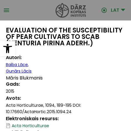
Pārlekt
uz
LAT
galveno
saturu
EVALUATION OF THE SUSCEPTIBILITY
OF PEAR CULTIVARS TO SCAB
Open toolbar
(VENTURIA PIRINA ADERH.)
Autori
Baiba Lāce
Gunārs Lācis
Māris Blukmanis
Gads
2015
Avots
Acta Horticulturae, 1094, 189-195 DOI:
10.17660/ActaHortic.2015.1094.24
Elektroniskais resurss
Acta Horticulturae