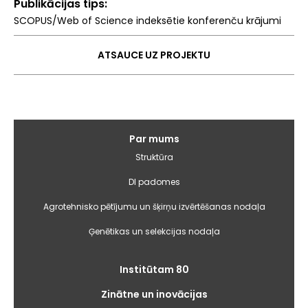
Publikācijas tips
SCOPUS/Web of Science indeksētie konferenču krājumi
ATSAUCE UZ PROJEKTU
Galvenā
Par mums
izvēlne
Struktūra
DI padomes
Agrotehnisko pētījumu un šķirņu izvērtēšanas nodaļa
Ģenētikas un selekcijas nodaļa
Institūtam 80
Zinātne un inovācijas