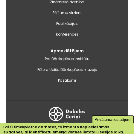
Zinātniskā darbība
Pētījumu virzieni
Publikācijas
Konferences
Apmeklētājiem
Par Dārzkopības institūtu
Pētera Upīša Dārzkopības muzejs
Pasākumi
Privātuma iestatījumi
Dobele
+15.3°C
Lai šī tīmekļvietne darbotos, tā izmanto nepieciešamās
sīkdatnes,lai identificētu tīmekļa vietnes lietotāju sesijas laikā.
2024 © Dārzkopības institūts