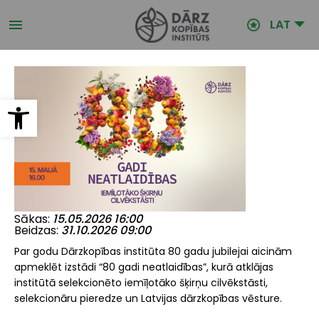
Pārlekt
uz
LAT
galveno
saturu
Open toolbar
Sākas
15.05.2026 16:00
Beidzas
31.10.2026 09:00
Par godu
Dārzkopības institūta
80 gadu jubilejai aicinām
apmeklēt izstādi “80 gadi neatlaidības”, kurā atklājas
institūtā selekcionēto iemīļotāko šķirņu cilvēkstāsti,
selekcionāru pieredze un Latvijas dārzkopības vēsture.