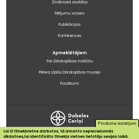
Zinātniskā darbība
Pētījumu virzieni
Publikācijas
Konferences
Apmeklētājiem
Par Dārzkopības institūtu
Pētera Upīša Dārzkopības muzejs
Pasākumi
Privātuma iestatījumi
Dobele
+20.2°C
Lai šī tīmekļvietne darbotos, tā izmanto nepieciešamās
sīkdatnes,lai identificētu tīmekļa vietnes lietotāju sesijas laikā.
2024 © Dārzkopības institūts