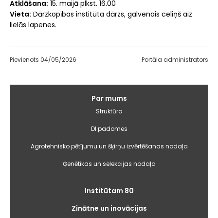
Atklāšana:
15. maijā plkst. 16.00
Vieta:
Dārzkopības institūta dārzs, galvenais celiņš aiz
lielās lapenes.
Pievienots 04/05/2026
Portāla administrators
Galvenā
Par mums
izvēlne
Struktūra
DI padomes
Agrotehnisko pētījumu un šķirņu izvērtēšanas nodaļa
Ģenētikas un selekcijas nodaļa
Institūtam 80
Zinātne un inovācijas