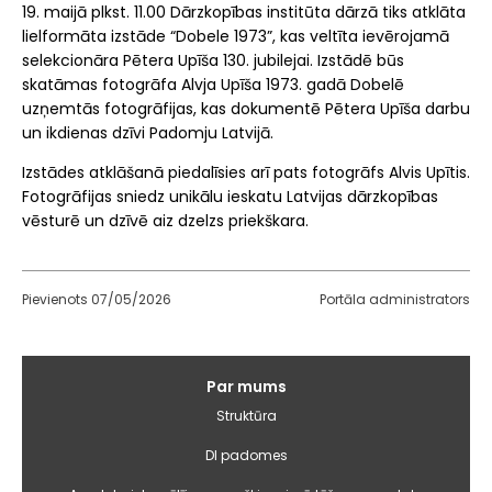
19. maijā plkst. 11.00
Dārzkopības institūta
dārzā tiks atklāta
lielformāta izstāde “Dobele 1973”, kas veltīta ievērojamā
selekcionāra
Pētera Upīša
130. jubilejai. Izstādē būs
skatāmas fotogrāfa
Alvja Upīša
1973. gadā Dobelē
uzņemtās fotogrāfijas, kas dokumentē Pētera Upīša darbu
un ikdienas dzīvi Padomju Latvijā.
Izstādes atklāšanā piedalīsies arī pats fotogrāfs Alvis Upītis.
Fotogrāfijas sniedz unikālu ieskatu Latvijas dārzkopības
vēsturē un dzīvē aiz dzelzs priekškara.
Pievienots 07/05/2026
Portāla administrators
Galvenā
Par mums
izvēlne
Struktūra
DI padomes