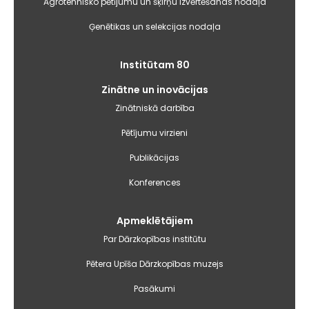
Agrotehnisko pētījumu un šķirņu izvērtēšanas nodaļa
Ģenētikas un selekcijas nodaļa
Institūtam 80
Zinātne un inovācijas
Zinātniskā darbība
Pētījumu virzieni
Publikācijas
Konferences
Apmeklētājiem
Par Dārzkopības institūtu
Pētera Upīša Dārzkopības muzejs
Pasākumi