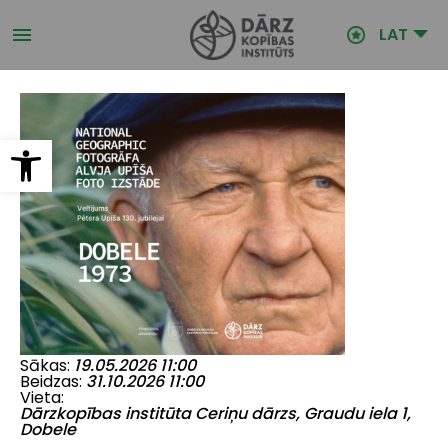
Pārlekt
uz
LAT
galveno
saturu
Open toolbar
Sākas
19.05.2026 11:00
Beidzas
31.10.2026 11:00
Vieta
Dārzkopības institūta Ceriņu dārzs, Graudu iela 1,
Dobele