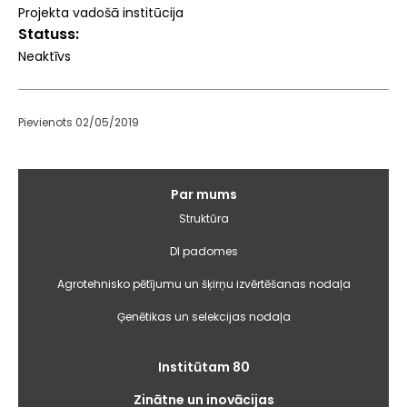
Projekta vadošā institūcija
Statuss
Neaktīvs
Pievienots 02/05/2019
Galvenā
Par mums
izvēlne
Struktūra
DI padomes
Agrotehnisko pētījumu un šķirņu izvērtēšanas nodaļa
Ģenētikas un selekcijas nodaļa
Institūtam 80
Zinātne un inovācijas