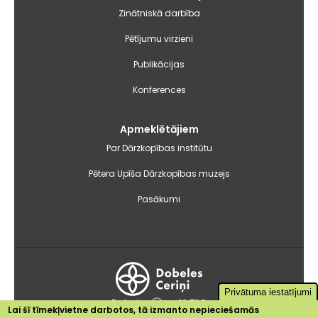
Zinātniskā darbība
Pētījumu virzieni
Publikācijas
Konferences
Apmeklētājiem
Par Dārzkopības institūtu
Pētera Upīša Dārzkopības muzejs
Pasākumi
Privātuma iestatījumi
Dobele
+16.7°C
Lai šī tīmekļvietne darbotos, tā izmanto nepieciešamās