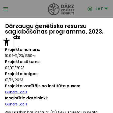
Pārlekt
uz
LAT
galveno
saturu
Dārzaugu ģenētisko resursu
saglabāšanas programma, 2023.
Open toolbar
gads
Projekta numurs
10.9.1-11/23/1360-e
Projekta sākums
02/01/2023
Projekta beigas
01/12/2023
Projekta vadītājs no institūta puses
Gunārs Lācis
Iesaistītie darbinieki
Gunārs Lācis
APP Dārzkopības institūtā (DI) tiek uzturēta un pētīta