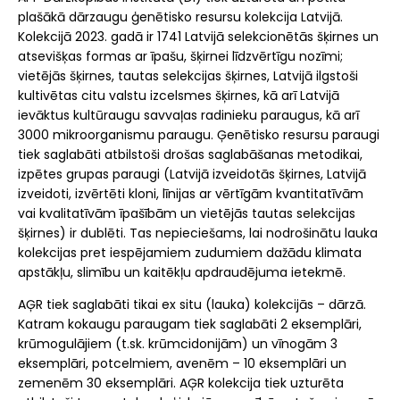
plašākā dārzaugu ģenētisko resursu kolekcija Latvijā.
Kolekcijā 2023. gadā ir 1741 Latvijā selekcionētās šķirnes un
atsevišķas formas ar īpašu, šķirnei līdzvērtīgu nozīmi;
vietējās šķirnes, tautas selekcijas šķirnes, Latvijā ilgstoši
kultivētas citu valstu izcelsmes šķirnes, kā arī Latvijā
ievāktus kultūraugu savvaļas radinieku paraugus, kā arī
3000 mikroorganismu paraugu. Ģenētisko resursu paraugi
tiek saglabāti atbilstoši drošas saglabāšanas metodikai,
izpētes grupas paraugi (Latvijā izveidotās šķirnes, Latvijā
izveidoti, izvērtēti kloni, līnijas ar vērtīgām kvantitatīvām
vai kvalitatīvām īpašībām un vietējās tautas selekcijas
šķirnes) ir dublēti. Tas nepieciešams, lai nodrošinātu lauka
kolekcijas pret iespējamiem zudumiem dažādu klimata
apstākļu, slimību un kaitēkļu apdraudējuma ietekmē.
AĢR tiek saglabāti tikai ex situ (lauka) kolekcijās – dārzā.
Katram kokaugu paraugam tiek saglabāti 2 eksemplāri,
krūmogulājiem (t.sk. krūmcidonijām) un vīnogām 3
eksemplāri, potcelmiem, avenēm – 10 eksemplāri un
zemenēm 30 eksemplāri. AĢR kolekcija tiek uzturēta