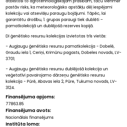
atbilstoši to agrotehnoloģiskajām prasībām, taču vienmēr
pastāv risks, ka meteoroloģisko apstākļu dēļ iespējami
kolekciju vai atsevišķu paraugu bojājumi. Tāpēc, lai
garantētu drošību, 1. grupas paraugi tiek dublēti –
pamatkolekcijā un dublējošā rezerves kopijā.
DI ģenētisko resursu kolekcijas izvietotas trīs vietās:
- Augļaugu ģenētisko resursu pamatkolekcija - Dobelē,
Graudu iela 1, Ceriņi, Krimūnu pagasts, Dobeles novads, LV-
3701;
- Augļaugu ģenētisko resursu dublējošā kolekcija un
veģetatīvi pavairojamo dārzeņu ģenētisko resursu
kolekcija - Pūrē, Abavas iela 2, Pūre, Tukuma novads, LV-
3124.
Finansējuma apjoms
77863.85
Finansējuma avots
Nacionālais finansējums
Institūta loma