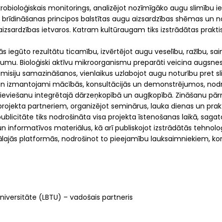
ikrobioloģiskais monitorings, analizējot nozīmīgāko augu slimību ie
ās brīdināšanas principos balstītas augu aizsardzības shēmas un no
ardzības ietvaros. Katram kultūraugam tiks izstrādātas praktis
 iegūto rezultātu ticamību, izvērtējot augu veselību, ražību, s
mu. Bioloģiski aktīvu mikroorganismu preparāti veicina augsnes m
misiju samazināšanos, vienlaikus uzlabojot augu noturību pret sl
i un izmantojami mācībās, konsultācijās un demonstrējumos, nodroš
u ieviešanu integrētajā dārzeņkopībā un augļkopībā. Zināšanu pā
projekta partneriem, organizējot seminārus, lauka dienas un pr
 publicitāte tiks nodrošināta visa projekta īstenošanas laikā, saga
n informatīvos materiālus, kā arī publiskojot izstrādātās tehnolo
itālajās platformās, nodrošinot to pieejamību lauksaimniekiem, 
universitāte (LBTU) – vadošais partneris