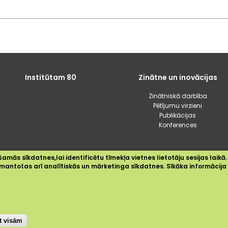
Institūtam 80
Zinātne un inovācijas
Zinātniskā darbība
Pētījumu virzieni
Publikācijas
Konferences
amās sīkdatnes,lai identificētu tīmekļa vietnes lietotāju sesijas laikā.
2024 © Dārzkopības institūts
 izmantotas arī analītiskās un mārketinga sīkdatnes. Sīkāka informācij
Sīkdatnes
Privātuma politika
Piekļūstamības paziņojums
st visām