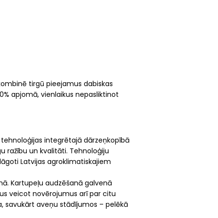
 kombinē tirgū pieejamus dabiskas
0% apjomā, vienlaikus nepasliktinot
as tehnoloģijas integrētajā dārzeņkopībā
 ražību un kvalitāti. Tehnoloģiju
lāgoti Latvijas agroklimatiskajiem
anā. Kartupeļu audzēšanā galvenā
us veicot novērojumus arī par citu
ba, savukārt aveņu stādījumos – pelēkā