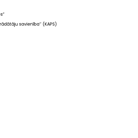
s”
rādātāju savienība’’ (KAPS)