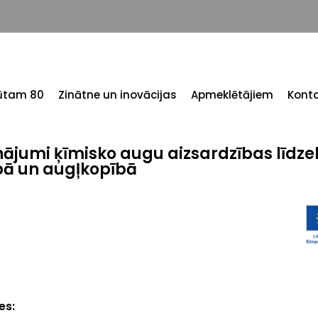
tūtam 80
Zinātne un inovācijas
Apmeklētājiem
Konta
sinājumi ķīmisko augu aizsardzības līdze
bā un augļkopībā
ses