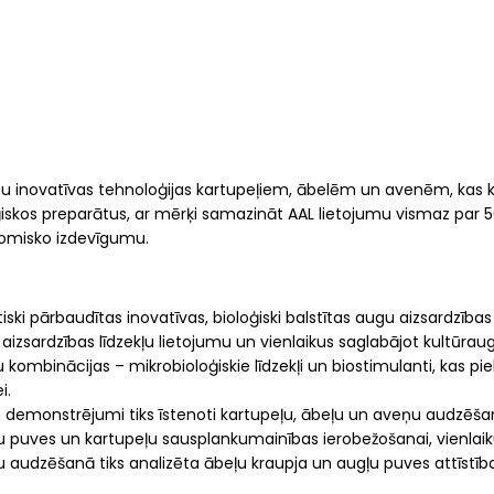
stītu inovatīvas tehnoloģijas kartupeļiem, ābelēm un avenēm, kas
iskos preparātus, ar mērķi samazināt AAL lietojumu vismaz par 5
onomisko izdevīgumu.
ktiski pārbaudītas inovatīvas, bioloģiski balstītas augu aizsardzīb
zsardzības līdzekļu lietojumu un vienlaikus saglabājot kultūraugu
ombinācijas – mikrobioloģiskie līdzekļi un biostimulanti, kas pie
i.
n demonstrējumi tiks īstenoti kartupeļu, ābeļu un aveņu audzēš
u puves un kartupeļu sausplankumainības ierobežošanai, vienlaik
eļu audzēšanā tiks analizēta ābeļu kraupja un augļu puves attīstī