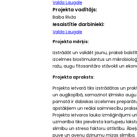
Valda Laugale
Projekta vadītājs
Baiba Rivža
Iesaistītie darbinieki
Valda Laugale
Projekta mērķis:
Izstrādāt un validēt jaunu, praksē bal
izcelmes biostimulantus un mikrobioloģ
ražu, augu fitosanitāro stāvokli un ek
Projekta apraksts:
Projekta ietvarā tiks izstrādātas un pra
un augļkopībā, samazinot ķīmisko augu ai
pamatā ir dabiskas izcelsmes preparātu k
apstākļiem un reālai saimniecību prakse
Projekta ietvaros lauka izmēģinājumi u
uzmanība tiks pievērsta kartupeļu lakst
slimību un stresa faktoru attīstību. Āb
puve un aveņu dzinumu mizas slimība.