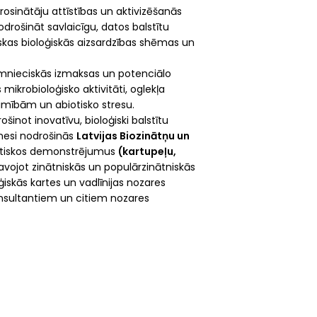
rosinātāju attīstības un aktivizēšanās
drošināt savlaicīgu, datos balstītu
kas bioloģiskās aizsardzības shēmas un
aimnieciskās izmaksas un potenciālo
ikrobioloģisko aktivitāti, oglekļa
imībām un abiotisko stresu.
inot inovatīvu, bioloģiski balstītu
rnesi nodrošinās
Latvijas Biozinātņu un
aktiskos demonstrējumus
(kartupeļu,
tavojot zinātniskās un populārzinātniskās
ģiskās kartes un vadlīnijas nozares
konsultantiem un citiem nozares