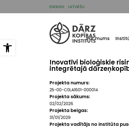
Pārlekt
uz
ENGLISH
LATVIEŠU
galveno
saturu
Par mums
Insti
Open toolbar
Inovatīvi bioloģiskie ri
integrētajā dārzeņkopī
Projekta numurs
25-00-C0LA1601-000014
Projekta sākums
02/02/2026
Projekta beigas
31/01/2029
Projekta vadītājs no institūta pu