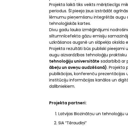
Projekta laikā tiks veikts mērķtiecīgs m
periodus. Šī pieeja ļaus izstrādāt agrīn
lēmumu pieņemšanu integrētās augu aizs
tehnoloģiskās kartes.
Divu gadu lauka izmēģinājumi nodrošinās
siltumnīcefekta gāzu emisiju samazināju
uzkrāšanos augsnē un slāpekļa oksīda e
Projekta rezultāti būs publiski pieejam
augu aizsardzības tehnoloģiju praktisk
tehnoloģiju universitāte
sadarbībā ar 
ābeļu un aveņu audzēšanā)
. Projekta
publikācijas, konferenču prezentācijas u
institūciju informācijas kanālos un dig
dalībniekiem.
Projekta partneri:
Latvijas Biozinātņu un tehnoloģiju 
SIA “Tēraudiņi”