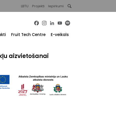
LBTU
Projekti
Iepirkumi
Facebook
Instagram
LinkedIn
YouTube
Spotify
kti
Fruit Tech Centre
E-veikals
kļu aizvietošanai