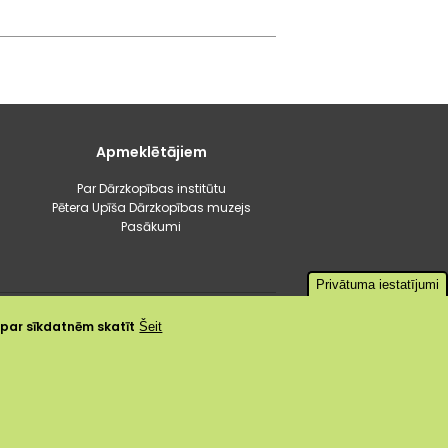
Apmeklētājiem
Par Dārzkopības institūtu
Pētera Upīša Dārzkopības muzejs
Pasākumi
Privātuma iestatījumi
a par sīkdatnēm skatīt
Šeit