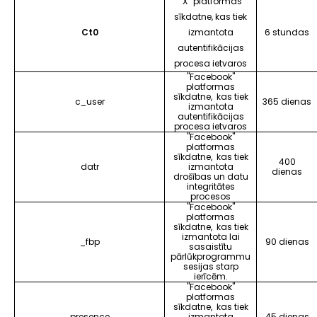
“X” platformas
sīkdatne, kas tiek
Ct0
izmantota
6 stundas
autentifikācijas
procesa ietvaros
"Facebook"
platformas
sīkdatne, kas tiek
c_user
365 dienas
izmantota
autentifikācijas
procesa ietvaros
"Facebook"
platformas
sīkdatne, kas tiek
400
datr
izmantota
dienas
drošības un datu
integritātes
procesos
"Facebook"
platformas
sīkdatne, kas tiek
izmantota lai
_fbp
90 dienas
sasaistītu
pārlūkprogrammu
sesijas starp
ierīcēm.
"Facebook"
platformas
sīkdatne, kas tiek
presence
izmantota
45 dienas