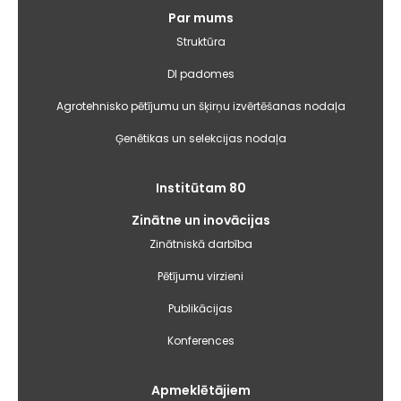
Galvenā
Par mums
izvēlne
Struktūra
DI padomes
Agrotehnisko pētījumu un šķirņu izvērtēšanas nodaļa
Ģenētikas un selekcijas nodaļa
Institūtam 80
Zinātne un inovācijas
Zinātniskā darbība
Pētījumu virzieni
Publikācijas
Konferences
Apmeklētājiem