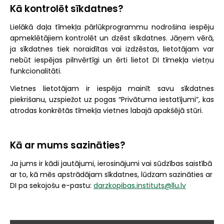
Kā kontrolēt sīkdatnes?
Lielākā daļa tīmekļa pārlūkprogrammu nodrošina iespēju
apmeklētājiem kontrolēt un dzēst sīkdatnes. Jāņem vērā,
ja sīkdatnes tiek noraidītas vai izdzēstas, lietotājam var
nebūt iespējas pilnvērtīgi un ērti lietot DI tīmekļa vietņu
funkcionalitāti.
Vietnes lietotājam ir iespēja mainīt savu sīkdatnes
piekrišanu, uzspiežot uz pogas “Privātuma iestatījumi”, kas
atrodas konkrētās tīmekļa vietnes labajā apakšējā stūri.
Kā ar mums sazināties?
Ja jums ir kādi jautājumi, ierosinājumi vai sūdzības saistībā
ar to, kā mēs apstrādājam sīkdatnes, lūdzam sazināties ar
DI pa sekojošu e-pastu:
darzkopibas.instituts@llu.lv