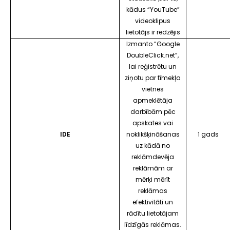
kādus “YouTube”
videoklipus
lietotājs ir redzējis
Izmanto
“Google
DoubleClick.net”
,
lai reģistrētu un
ziņotu par tīmekļa
vietnes
apmeklētāja
darbībām pēc
apskates vai
IDE
noklikšķināšanas
1 gads
uz kādā no
reklāmdevēja
reklāmām ar
mērķi mērīt
reklāmas
efektivitāti un
rādītu lietotājam
līdzīgās reklāmas.