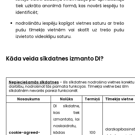
tiek uzkrāta anonīmā formā, kas novērš iespēju to
identificēt;
nodrošinātu iespēju kopīgot vietnes saturu ar trešo
pušu tīmekļa vietnēm vai skatīt uz trešo pušu
izvietoto videoklipu saturu.
Kāda veida sīkdatnes izmanto DI?
Nepieciešamās sīkdatnes
– šīs sīkdatnes nodrošina vietnes korektu
darbību, nodrošinot tās pamata funkcijas. Tīmekļa vietne bez šīm
sīkdatnēm nevarēs pareizi funkcionēt.
Nosaukums
Nolūks
Termiņš
Tīmekļa vietne
DI sīkdatne,
kas tiek
izmantota, lai
noskaidrotu,
darzkopibasinsti
cookie-agreed-
kādas
100