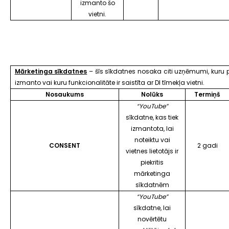
izmanto šo
vietni.
Mārketinga sīkdatnes
– šīs sīkdatnes nosaka citi uzņēmumi, kuru p
izmanto vai kuru funkcionalitāte ir saistīta ar DI tīmekļa vietni.
Nosaukums
Nolūks
Termiņš
“YouTube”
sīkdatne, kas tiek
izmantota, lai
noteiktu vai
CONSENT
2 gadi
vietnes lietotājs ir
piekritis
mārketinga
sīkdatnēm
“YouTube”
sīkdatne, lai
novērtētu