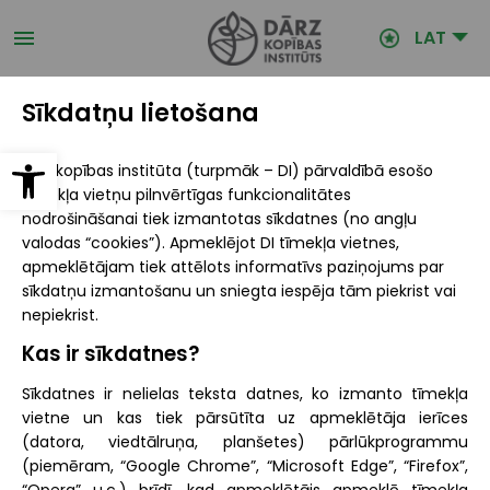
Pārlekt
uz
LAT
galveno
saturu
Sīkdatņu lietošana
Open toolbar
Dārzkopības institūta (turpmāk – DI) pārvaldībā esošo
tīmekļa vietņu pilnvērtīgas funkcionalitātes
nodrošināšanai tiek izmantotas sīkdatnes (no angļu
valodas “cookies”). Apmeklējot DI tīmekļa vietnes,
apmeklētājam tiek attēlots informatīvs paziņojums par
sīkdatņu izmantošanu un sniegta iespēja tām piekrist vai
nepiekrist.
Kas ir sīkdatnes?
Sīkdatnes ir nelielas teksta datnes, ko izmanto tīmekļa
vietne un kas tiek pārsūtīta uz apmeklētāja ierīces
(datora, viedtālruņa, planšetes) pārlūkprogrammu
(piemēram, “Google Chrome”, “Microsoft Edge”, “Firefox”,