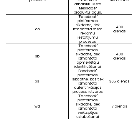
atbalstītu Meta
Messager
produktu logus.
"Facebook"
platformas
sīkdatne, tiek
400
oo
izmantota meta
dienas
reklāmu
iestatījumu
procesos
"Facebook"
platformas
sīkdatne, tiek
400
sb
izmantota
dienas
apmeklētāju
identificēšanai
Facebook"
platformas
sīkdatne, kas tiek
xs
365 dienas
izmantota
autentifikācijas
procesa ietvaros
"Facebook"
platformas
sīkdatne, tiek
wd
7 dienas
izmantota
veiktspējas
uzlabošanai