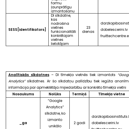
formu
ļaunprātīgu
izmantošanu
DI sīkdatne,
kas
darzkopibasinsti
nodrošina
vietnes
23
SESS[identifikators]
dobelescerini.lv
funkcionalitāti
dienas
konkrētajam
fruittechcentre.
vietnes
lietotājam
Analītiskās sīkdatnes
– DI tīmekļa vietnēs tiek izmantots
“Goog
Analytics”
sīkdatnes. Ar šo sīkdatņu palīdzību tiek iegūta anonī
informācija par apmeklētāja mijiedarbību ar konkrēto tīmekļa vietni
Nosaukums
Nolūks
Termiņš
Tīmekļa vietne
“Google
Analytics”
sīkdatne, ko
darzkopibasinstituts.
izmanto
_ga
2 gadi
dobelescerini.lv
unikālo