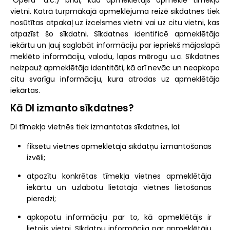
“Opera” u.c.) brīdī, kad apmeklētājs apmeklē tīmekļa
vietni. Katrā turpmākajā apmeklējuma reizē sīkdatnes tiek
nosūtītas atpakaļ uz izcelsmes vietni vai uz citu vietni, kas
atpazīst šo sīkdatni. Sīkdatnes identificē apmeklētāja
iekārtu un ļauj saglabāt informāciju par iepriekš mājaslapā
meklēto informāciju, valodu, lapas mērogu u.c. Sīkdatnes
neizpauž apmeklētāja identitāti, kā arī nevāc un neapkopo
citu svarīgu informāciju, kura atrodas uz apmeklētāja
iekārtas.
Kā DI izmanto sīkdatnes?
DI tīmekļa vietnēs tiek izmantotas sīkdatnes, lai:
fiksētu vietnes apmeklētāja sīkdatņu izmantošanas
izvēli;
atpazītu konkrētas tīmekļa vietnes apmeklētāja
iekārtu un uzlabotu lietotāja vietnes lietošanas
pieredzi;
apkopotu informāciju par to, kā apmeklētājs ir
lietojis vietni. Sīkdatņu informācija par apmeklētāju