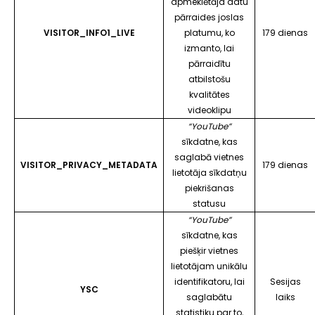
apmeklētāja datu
pārraides joslas
VISITOR_INFO1_LIVE
platumu, ko
179 dienas
izmanto, lai
pārraidītu
atbilstošu
kvalitātes
videoklipu
“YouTube”
sīkdatne, kas
saglabā vietnes
VISITOR_PRIVACY_METADATA
179 dienas
lietotāja sīkdatņu
piekrišanas
statusu
“YouTube”
sīkdatne, kas
piešķir vietnes
lietotājam unikālu
identifikatoru, lai
Sesijas
YSC
saglabātu
laiks
statistiku par to,