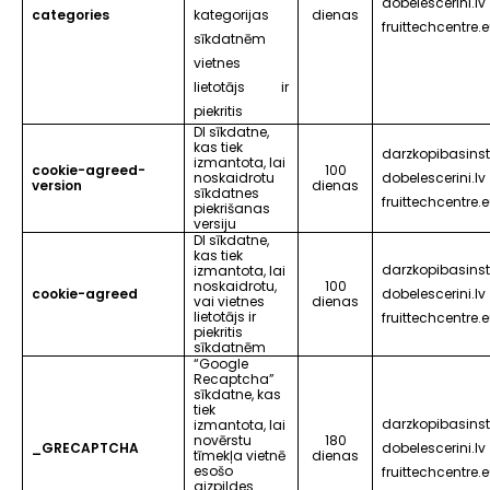
dobelescerini.lv
categories
kategorijas
dienas
fruittechcentre.
sīkdatnēm
vietnes
lietotājs ir
piekritis
DI sīkdatne,
kas tiek
darzkopibasinsti
izmantota, lai
cookie-agreed-
100
noskaidrotu
dobelescerini.lv
version
dienas
sīkdatnes
fruittechcentre.
piekrišanas
versiju
DI sīkdatne,
kas tiek
darzkopibasinsti
izmantota, lai
noskaidrotu,
100
cookie-agreed
dobelescerini.lv
vai vietnes
dienas
lietotājs ir
fruittechcentre.
piekritis
sīkdatnēm
“Google
Recaptcha”
sīkdatne, kas
tiek
darzkopibasinsti
izmantota, lai
novērstu
180
_GRECAPTCHA
dobelescerini.lv
tīmekļa vietnē
dienas
esošo
fruittechcentre.
aizpildes