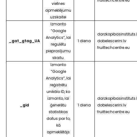
fruittechcentre.eu
vietnes
apmeklējumu
uzskaitei
Izmanto
“
Google
darzkopibasinstituts.
Analytics
”, lai
_gat_gtag_UA
1 diena
dobelescerini.lv
regulētu
fruittechcentre.eu
pieprasījumu
skaitu.
Izmanto
“
Google
Analytics
”, lai
reģistrētu
unikālo ID, ko
izmanto, lai
darzkopibasinstituts.
_gid
ģenerētu
1 diena
dobelescerini.lv
statistikas
fruittechcentre.eu
datus par to,
kā
apmeklētājs