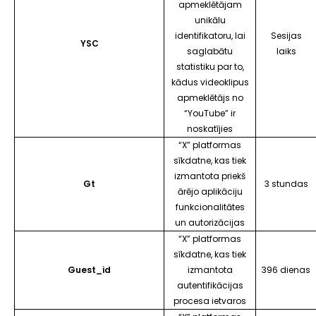
apmeklētājam
unikālu
identifikatoru, lai
Sesijas
YSC
saglabātu
laiks
statistiku par to,
kādus videoklipus
apmeklētājs no
“YouTube”
ir
noskatījies
“X” platformas
sīkdatne, kas tiek
izmantota priekš
Gt
3 stundas
ārējo aplikāciju
funkcionalitātes
un autorizācijas
“X” platformas
sīkdatne, kas tiek
Guest_id
izmantota
396 dienas
autentifikācijas
procesa ietvaros