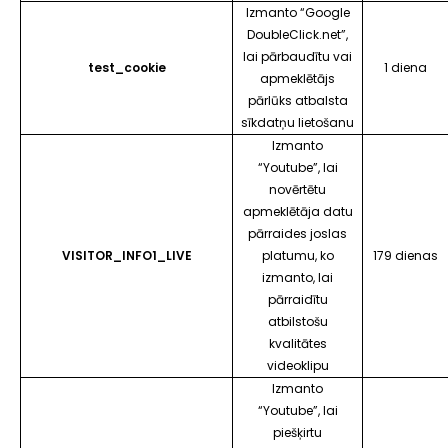
Izmanto
“Google
DoubleClick.net”
,
lai pārbaudītu vai
test_cookie
1 diena
apmeklētājs
pārlūks atbalsta
sīkdatņu lietošanu
Izmanto
“Youtube”
, lai
novērtētu
apmeklētāja datu
pārraides joslas
VISITOR_INFO1_LIVE
platumu, ko
179 dienas
izmanto, lai
pārraidītu
atbilstošu
kvalitātes
videoklipu
Izmanto
“Youtube”
, lai
piešķirtu