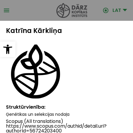
Pārlekt
uz
LAT
galveno
saturu
Katrīna Kārkliņa
Open toolbar
Struktūrvienība
Ģenētikas un selekcijas nodaļa
Scopus (All translations)
https://www.scopus.com/authid/detail.uri?
authorId=56724203400