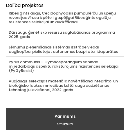
Dalība projektos
Ribes ģints augu, Cecidophyopsis pumpurērču un upeņu
reversijas vīrusa izpēte ilgtspējīgai Ribes ģints ogulāju
rezistences selekcijai un audzēšanai
Dārzaugu ģenētisko resursu saglabāšanas programma
2025. gads
Lēmumu pieņemšanas sistēmas izstrāde viedai
augļkopībai pielietojot autonomus bezpilota lidaparātus
Pyrus communis – Gymnosporangium sabinae
mijiedarbības aspektu raksturojums rezistences selekcijai
(PyGyResist)
Augļaugu selekcijas materiāla novērtēšana integrēto un
bioloģisko lauksaimniecības kultūraugu audzēšanas
tehnoloģiju ieviešanai, 2022. gads
Galvenā
Par mums
izvēlne
Struktūra