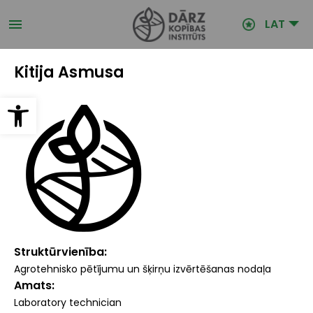
Pārlekt
uz
LAT
galveno
saturu
Kitija Asmusa
Open toolbar
Struktūrvienība
Agrotehnisko pētījumu un šķirņu izvērtēšanas nodaļa
Amats
Laboratory technician