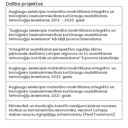
Dalība projektos
Augļaugu selekcijas materiāla novērtēšana integrēto un
bioloģisko lauksaimniecības kultūraugu audzēšanas
tehnoloģiju ieviešanai, 2012. - 2020. gadi
"Augļaugu selekcijas materiāla novērtēšana integrēto un
bioloģisko lauksaimniecības kultūraugu audzēšanas
tehnoloģiju ieviešanai” kārtējā posma īstenošana
“Integrētai audzēšanai perspektīvo ogulāju šķirņu
pārbaude dažādos Latvijas reģionos un to audzēšanas
tehnoloģiju izstrāde un pilnveidošana” 6.posma realizācija
Augļaugu selekcijas materiāla novērtēšana integrēto un
bioloģisko lauksaimniecības kultūraugu audzēšanas
tehnoloģiju ieviešanai, 2022. gads
Augļaugu selekcijas materiāla novērtēšana integrēto un
bioloģisko lauksaimniecības kultūraugu audzēšanas
tehnoloģiju ieviešanai, 2021. gads
Pētniecībā un inovācijās balstīti risinājumi kūdras nozares
virzībai uz klimatneitrālu ekonomiku, veicinot Latvijas
dabas resursu ilgtspējīgu izmantošanu (PeatTransform)