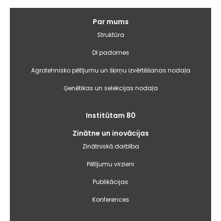
Galvenā
Par mums
izvēlne
Struktūra
DI padomes
Agrotehnisko pētījumu un šķirņu izvērtēšanas nodaļa
Ģenētikas un selekcijas nodaļa
Institūtam 80
Zinātne un inovācijas
Zinātniskā darbība
Pētījumu virzieni
Publikācijas
Konferences