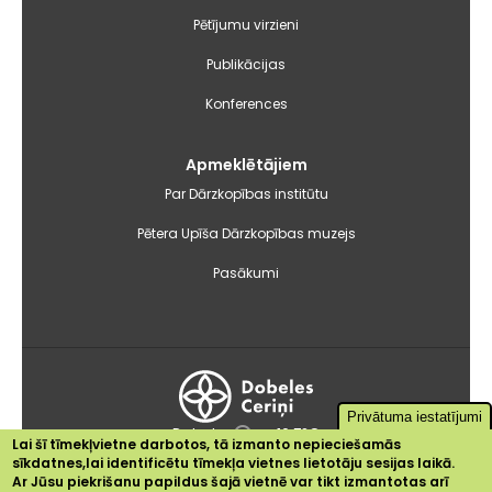
Pētījumu virzieni
Publikācijas
Konferences
Apmeklētājiem
Par Dārzkopības institūtu
Pētera Upīša Dārzkopības muzejs
Pasākumi
Privātuma iestatījumi
Dobele
+16.7°C
Lai šī tīmekļvietne darbotos, tā izmanto nepieciešamās
sīkdatnes,lai identificētu tīmekļa vietnes lietotāju sesijas laikā.
2024 © Dārzkopības institūts
Ar Jūsu piekrišanu papildus šajā vietnē var tikt izmantotas arī
Sīkdatnes