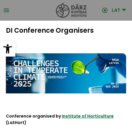
Pārlekt
uz
LAT
galveno
saturu
DI Conference Organisers
Open toolbar
Conference organised by
Institute of Horticulture
(LatHort)