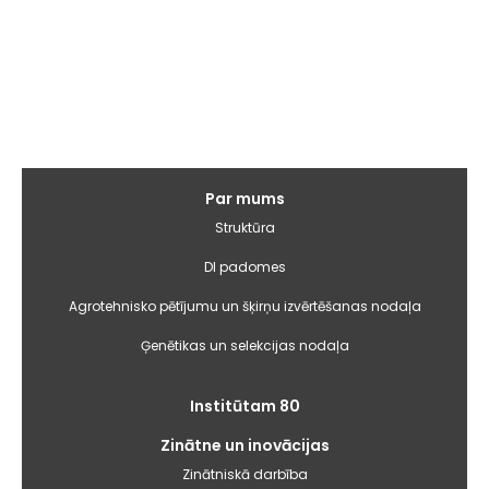
Galvenā
Par mums
izvēlne
Struktūra
DI padomes
Agrotehnisko pētījumu un šķirņu izvērtēšanas nodaļa
Ģenētikas un selekcijas nodaļa
Institūtam 80
Zinātne un inovācijas
Zinātniskā darbība