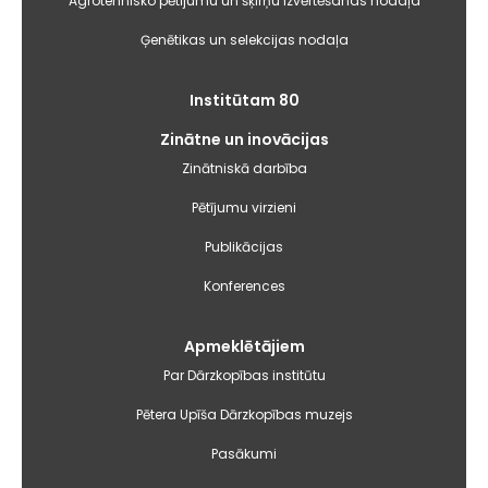
Agrotehnisko pētījumu un šķirņu izvērtēšanas nodaļa
Ģenētikas un selekcijas nodaļa
Institūtam 80
Zinātne un inovācijas
Zinātniskā darbība
Pētījumu virzieni
Publikācijas
Konferences
Apmeklētājiem
Par Dārzkopības institūtu
Pētera Upīša Dārzkopības muzejs
Pasākumi