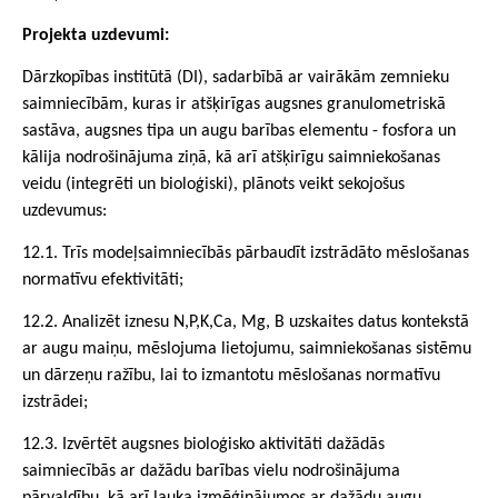
Projekta uzdevumi:
Dārzkopības institūtā (DI), sadarbībā ar vairākām zemnieku
saimniecībām, kuras ir atšķirīgas augsnes granulometriskā
sastāva, augsnes tipa un augu barības elementu - fosfora un
kālija nodrošinājuma ziņā, kā arī atšķirīgu saimniekošanas
veidu (integrēti un bioloģiski), plānots veikt sekojošus
uzdevumus:
12.1. Trīs modeļsaimniecībās pārbaudīt izstrādāto mēslošanas
normatīvu efektivitāti;
12.2. Analizēt iznesu N,P,K,Ca, Mg, B uzskaites datus kontekstā
ar augu maiņu, mēslojuma lietojumu, saimniekošanas sistēmu
un dārzeņu ražību, lai to izmantotu mēslošanas normatīvu
izstrādei;
12.3. Izvērtēt augsnes bioloģisko aktivitāti dažādās
saimniecībās ar dažādu barības vielu nodrošinājuma