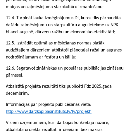
pārvaldību, kā arī lauka izmēģinājumos ar dažādu augu
maiņas un zaļmēslojuma starpkultūru izmantošanu;
12.4. Turpināt lauka izmēģinājumus DI, kuros tiks pārbaudīta
dažādu zaļmēslojumu un starpkultūru augu ietekme uz NPK
bilanci augsnē, dārzeņu ražību un ekonomisko efektivitāti;
12.5. Izstrādāt optimālas mēslošanas normas plašāk
audzētajiem dārzeņiem atbilstoši plānotajai ražai un augsnes
nodrošinājumam ar fosforu un kāliju;
12.6. Sagatavot zinātniskas un populāras publikācijas zināšanu
pārnesei.
Atbalstītā projekta rezultāti tiks publicēti līdz 2025.gada
decembrim.
Informācijas par projektu publicēšanas vieta:
http://www.darzkopibasinstituts.lv/lv/projekti
Visiem uzņēmumiem, kuri darbojas konkrētajā nozarē,
atbalstītā projekta rezultāti ir pieejami bez maksas.