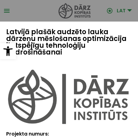
Pārlekt
uz
LAT
galveno
saturu
Latvijā plašāk audzēto lauka
dārzeņu mēslošanas optimizācija
Open toolbar
ilgtspējīgu tehnoloģiju
nodrošināšanai
Projekta numurs