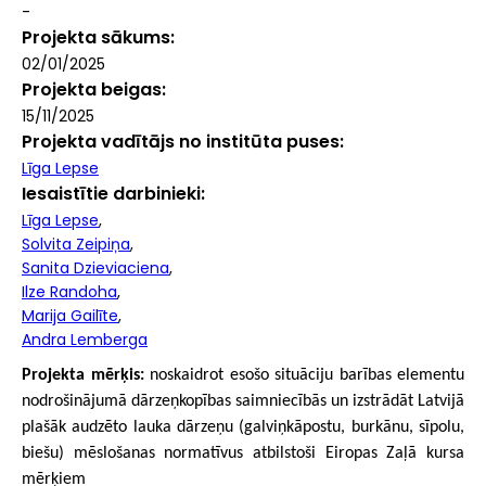
-
Projekta sākums
02/01/2025
Projekta beigas
15/11/2025
Projekta vadītājs no institūta puses
Līga Lepse
Iesaistītie darbinieki
Līga Lepse
Solvita Zeipiņa
Sanita Dzieviaciena
Ilze Randoha
Marija Gailīte
Andra Lemberga
Projekta mērķis:
noskaidrot esošo situāciju barības elementu
nodrošinājumā dārzeņkopības saimniecībās un izstrādāt Latvijā
plašāk audzēto lauka dārzeņu (galviņkāpostu, burkānu, sīpolu,
biešu) mēslošanas normatīvus atbilstoši Eiropas Zaļā kursa
mērķiem