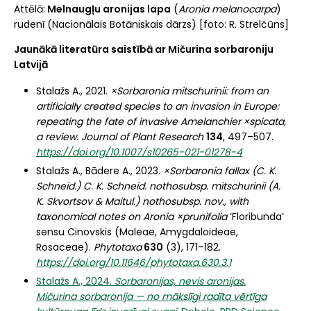
Attēlā:
Melnaugļu aronijas lapa
(
Aronia melanocarpa
)
rudenī (Nacionālais Botāniskais dārzs) [foto: R. Strelčūns]
Jaunākā literatūra saistībā ar Mičurina sorbaroniju
Latvijā
Stalažs A., 2021.
×Sorbaronia mitschurinii: from an
artificially created species to an invasion in Europe:
repeating the fate of invasive Amelanchier ×spicata,
a review. Journal of Plant Research
134
, 497–507.
https://doi.org/10.1007/s10265-021-01278-4
Stalažs A., Bādere A., 2023.
×Sorbaronia fallax (C. K.
Schneid.) C. K. Schneid. nothosubsp. mitschurinii (A.
K. Skvortsov & Maitul.) nothosubsp. nov., with
taxonomical notes on Aronia ×prunifolia
‘Floribunda’
sensu Cinovskis (Maleae, Amygdaloideae,
Rosaceae).
Phytotaxa
630
(3), 171–182.
https://doi.org/10.11646/phytotaxa.630.3.1
Stalažs A., 2024.
Sorbaronijas, nevis aronijas.
Mičurina sorbaronija — no mākslīgi radīta vērtīga