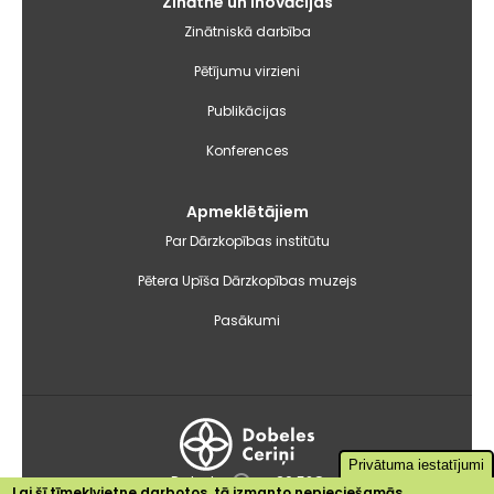
Zinātne un inovācijas
Zinātniskā darbība
Pētījumu virzieni
Publikācijas
Konferences
Apmeklētājiem
Par Dārzkopības institūtu
Pētera Upīša Dārzkopības muzejs
Pasākumi
Privātuma iestatījumi
Dobele
+26.5°C
Lai šī tīmekļvietne darbotos, tā izmanto nepieciešamās