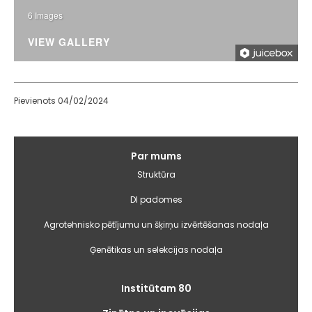
6 Images
VIEW GALLERY
Pievienots 04/02/2024
Galvenā
Par mums
izvēlne
Struktūra
DI padomes
Agrotehnisko pētījumu un šķirņu izvērtēšanas nodaļa
Ģenētikas un selekcijas nodaļa
Institūtam 80