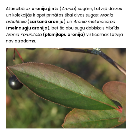
Attiecībā uz
aroniju ģints
(
Aronia
) sugām, Latvijā dārzos
un kolekcijās ir apstiprinātas tikai divas sugas:
Aronia
arbutifolia
(
sarkanā aronija
) un
Aronia melanocarpa
(
melnaugļu aronija
), bet šo abu sugu dabiskais hibrīds
Aronia ×prunifolia
(
plūmjlapu aronija
) visticamāk Latvijā
nav atrodams.