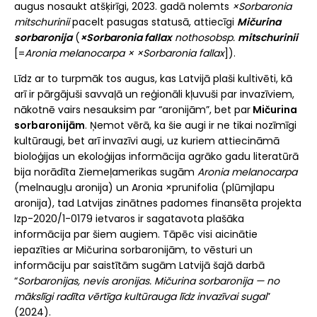
augus nosaukt atšķirīgi, 2023. gadā nolemts
×Sorbaronia
mitschurinii
pacelt pasugas statusā, attiecīgi
Mičurina
sorbaronija
(
×Sorbaronia fallax
nothosobsp.
mitschurinii
[=
Aronia melanocarpa × ×Sorbaronia fallax
]).
Līdz ar to turpmāk tos augus, kas Latvijā plaši kultivēti, kā
arī ir pārgājuši savvaļā un reģionāli kļuvuši par invazīviem,
nākotnē vairs nesauksim par “aronijām”, bet par
Mičurina
sorbaronijām
. Ņemot vērā, ka šie augi ir ne tikai nozīmīgi
kultūraugi, bet arī invazīvi augi, uz kuriem attiecināmā
bioloģijas un ekoloģijas informācija agrāko gadu literatūrā
bija norādīta Ziemeļamerikas sugām
Aronia melanocarpa
(melnaugļu aronija) un Aronia ×prunifolia (plūmjlapu
aronija), tad Latvijas zinātnes padomes finansēta projekta
lzp-2020/1-0179 ietvaros ir sagatavota plašāka
informācija par šiem augiem. Tāpēc visi aicinātie
iepazīties ar Mičurina sorbaronijām, to vēsturi un
informāciju par saistītām sugām Latvijā šajā darbā
“
Sorbaronijas, nevis aronijas. Mičurina sorbaronija — no
mākslīgi radīta vērtīga kultūrauga līdz invazīvai sugai
”
(2024).