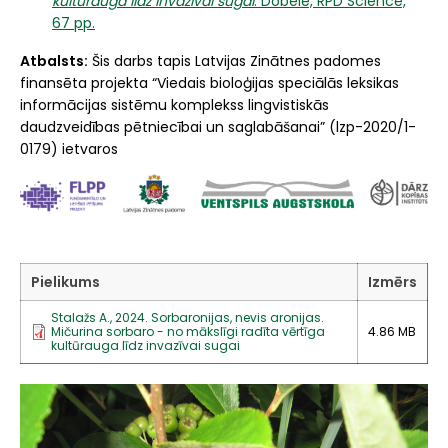
kultūrauga līdz invazīvai sugai
. Dobele, RPD Science,
67 pp.
Atbalsts:
Šis darbs tapis Latvijas Zinātnes padomes
finansēta projekta “Viedais bioloģijas speciālās leksikas
informācijas sistēmu komplekss lingvistiskās
daudzveidības pētniecībai un saglabāšanai” (lzp-2020/1-
0179) ietvaros
Pielikums
Izmērs
Stalažs A., 2024. Sorbaronijas, nevis aronijas.
Mičurina sorbaro - no mākslīgi radīta vērtīga
4.86 MB
kultūrauga līdz invazīvai sugai