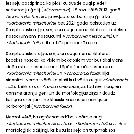
iespēju apstiprināt, ka plaši kultivētie augi pieder
sorbaroniju ģintij (
×Sorbaronia
), kā rezultātā 2013. gadā
Aronia mitschurinii
bija iekļauta sorbaroniju ģintī kā
×Sorbaronia mitschurinii
, bet 2021. gadā, balstoties uz
Starptautiskā aļģu, sēņu un augu nomenklatūras kodeksa
nosacījumiem, nosaukumi
×Sorbaronia mitschurinii
un
×Sorbaronia fallax
tika atzīti par sinonīmiem.
Starptautiskais aļģu, sēņu un augu nomenklatūras
kodekss nosaka, ka visiem bekkrosiem var būt tikai viens
zinātniskais nosaukumus, tāpēc formāli nosaukumi
×Sorbaronia mitschurinii
un
×Sorbaronia fallax
bija
sinonīmi. Ņemot vērā, ka plaši kultivētie augi ir
×Sorbaronia
fallax
bekkross ar
Aronia melanocarpa
, tad šiem augiem
dominē aroniju gēni un tie morfoloģijas ziņā ir daudz
līdzīgāki aronijām, ne klasiski zināmajai mānīgajai
sorbaronijai (
×Sorbaronia fallax
).
Ņemot vērā, ka agrāk sabiedrībai zināmie augi
×Sorbaronia mitschurinii s. str
. un
×Sorbaronia fallax s. str.
ir
morfoloģiski atšķirīgi, lai būtu iespēja arī turpmāk šos