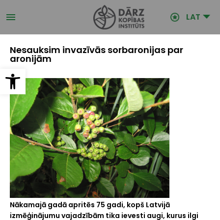
Pārlekt
uz
LAT
galveno
saturu
Nesauksim invazīvās sorbaronijas par
aronijām
Open toolbar
Nākamajā gadā apritēs 75 gadi, kopš Latvijā
izmēģinājumu vajadzībām tika ievesti augi, kurus ilgi