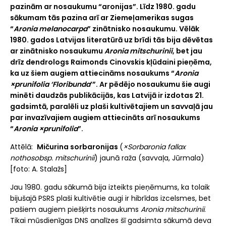
pazinām ar nosaukumu “aronijas”. Līdz 1980. gadu
sākumam tās pazina arī ar Ziemeļamerikas sugas
“
Aronia melanocarpa
” zinātnisko nosaukumu. Vēlāk
1980. gados Latvijas literatūrā uz brīdi tās bija dēvētas
ar zinātnisko nosaukumu
Aronia mitschurinii
, bet jau
drīz dendrologs Raimonds Cinovskis kļūdaini pieņēma,
ka uz šiem augiem attiecināms nosaukums “
Aronia
×prunifolia ‘Floribunda
’”. Ar pēdējo nosaukumu šie augi
minēti daudzās publikācijās, kas Latvijā ir izdotas 21.
gadsimtā, paralēli uz plaši kultivētajiem un savvaļā jau
par invazīvajiem augiem attiecināts arī nosaukums
“
Aronia ×prunifolia
”.
Attēlā:
Mičurina sorbaronijas
(
×Sorbaronia fallax
nothosobsp. mitschurinii
) jaunā raža (savvaļa, Jūrmala)
[foto: A. Stalažs]
Jau 1980. gadu sākumā bija izteikts pieņēmums, ka tolaik
bijušajā PSRS plaši kultivētie augi ir hibrīdas izcelsmes, bet
pašiem augiem piešķirts nosaukums
Aronia mitschurinii
.
Tikai mūsdienīgas DNS analīzes šī gadsimta sākumā deva