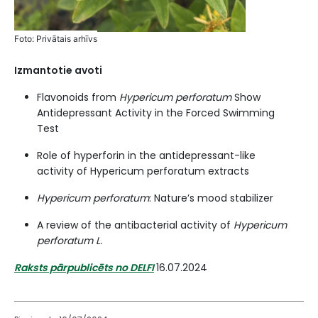
Fоtо: Privātais arhīvs
Izmantotie avoti
Flavonoids from
Hypericum perforatum
Show
Antidepressant Activity in the Forced Swimming
Test
Role of hyperforin in the antidepressant-like
activity of Hypericum perforatum extracts
Hypericum perforatum
: Nature’s mood stabilizer
A review of the antibacterial activity of
Hypericum
perforatu
m L.
Raksts pārpublicēts no DELFI
16.07.2024