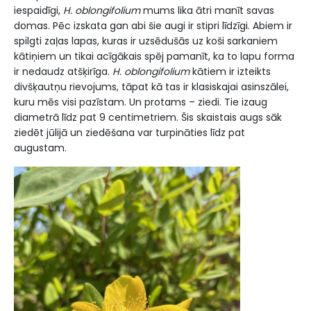
iespaidīgi,
H. oblongifolium
mums lika ātri manīt savas
domas. Pēc izskata gan abi šie augi ir stipri līdzīgi. Abiem ir
spilgti zaļas lapas, kuras ir uzsēdušās uz koši sarkaniem
kātiņiem un tikai acīgākais spēj pamanīt, ka to lapu forma
ir nedaudz atšķirīga.
H. oblongifolium
kātiem ir
izteikts
divšķautņu rievojums, tāpat kā tas ir klasiskajai asinszālei,
kuru mēs visi pazīstam. Un protams – ziedi. Tie izaug
diametrā līdz pat 9 centimetriem. Šis skaistais augs sāk
ziedēt jūlijā un ziedēšana var turpināties līdz pat
augustam.