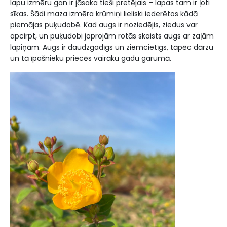
lapu izmēru gan ir jāsaka tieši pretējais – lapas tam ir ļoti
sīkas. Šādi maza izmēra krūmiņi lieliski iederētos kādā
piemājas puķudobē. Kad augs ir noziedējis, ziedus var
apcirpt, un puķudobi joprojām rotās skaists augs ar zaļām
lapiņām. Augs ir daudzgadīgs un ziemcietīgs, tāpēc dārzu
un tā īpašnieku priecēs vairāku gadu garumā.