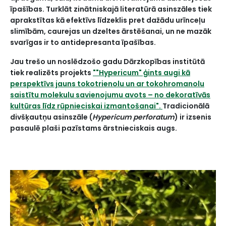
īpašības. Turklāt zinātniskajā literatūrā asinszāles tiek
aprakstītas kā efektīvs līdzeklis pret dažādu urīnceļu
slimībām, caurejas un dzeltes ārstēšanai, un ne mazāk
svarīgas ir to antidepresanta īpašības.
Jau trešo un noslēdzošo gadu Dārzkopības institūtā
tiek realizēts projekts
""Hypericum" ģints augi kā
perspektīvs jauns tokotrienolu un ar tokohromanolu
saistītu molekulu savienojumu avots – no dekoratīvās
kultūras līdz rūpnieciskai izmantošanai".
Tradicionālā
divšķautņu asinszāle (
Hypericum perforatum
) ir izsenis
pasaulē plaši pazīstams ārstnieciskais augs.