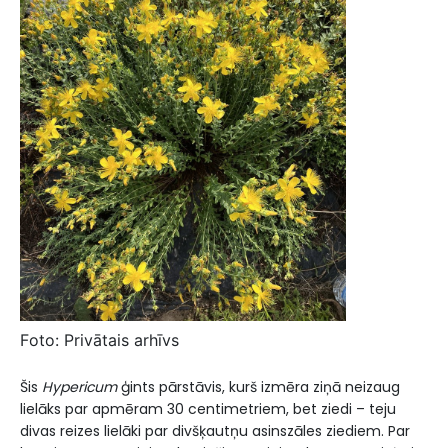
Fоtо: Privātais arhīvs
Šis
Hypericum
ģints pārstāvis, kurš izmēra ziņā neizaug
lielāks par apmēram 30 centimetriem, bet ziedi – teju
divas reizes lielāki par divšķautņu asinszāles ziediem. Par