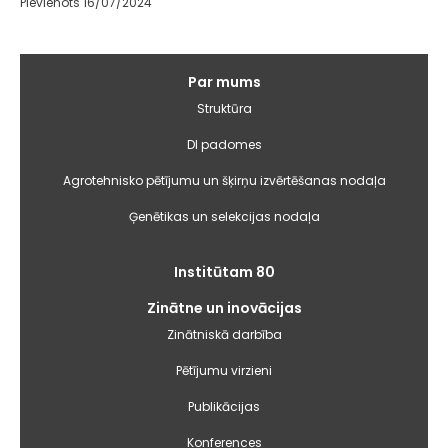
Pievienots 16/07/2024
Galvenā
Par mums
izvēlne
Struktūra
DI padomes
Agrotehnisko pētījumu un šķirņu izvērtēšanas nodaļa
Ģenētikas un selekcijas nodaļa
Institūtam 80
Zinātne un inovācijas
Zinātniskā darbība
Pētījumu virzieni
Publikācijas
Konferences