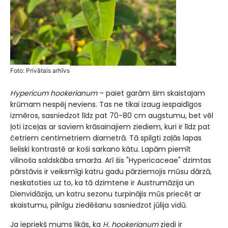
Fоtо: Privātais arhīvs
Hypericum hookerianum
– paiet garām šim skaistajam
krūmam nespēj neviens. Tas ne tikai izaug iespaidīgos
izmēros, sasniedzot līdz pat 70-80 cm augstumu, bet vēl
ļoti izceļas ar saviem krāsainajiem ziediem, kuri ir līdz pat
četriem centimetriem diametrā. Tā spilgti zaļās lapas
lieliski kontrastē ar koši sarkano kātu. Lapām piemīt
vilinoša saldskāba smarža. Arī šis "Hypericaceae" dzimtas
pārstāvis ir veiksmīgi katru gadu pārziemojis mūsu dārzā,
neskatoties uz to, ka tā dzimtene ir Austrumāzija un
Dienvidāzija, un katru sezonu turpinājis mūs priecēt ar
skaistumu, pilnīgu ziedēšanu sasniedzot jūlija vidū.
Ja iepriekš mums likās, ka
H. hookerianum
ziedi ir