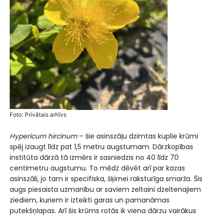
Fоtо: Privātais arhīvs
Hypericum hircinum
– šie asinszāļu dzimtas kuplie krūmi
spēj izaugt līdz pat 1,5 metru augstumam. Dārzkopības
institūta dārzā tā izmērs ir sasniedzis no 40 līdz 70
centimetru augstumu. To mēdz dēvēt arī par kazas
asinszāli, jo tam ir specifiska, šķirnei raksturīga smarža. Šis
augs piesaista uzmanību ar saviem zeltaini dzeltenajiem
ziediem, kuriem ir izteikti garas un pamanāmas
putekšņlapas. Arī šis krūms rotās ik viena dārzu vairākus