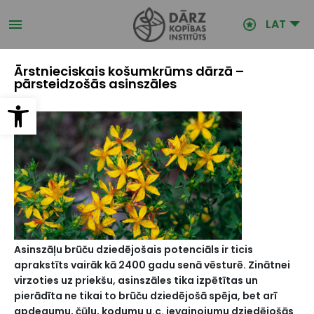
Pārlekt
uz
LAT
galveno
saturu
Ārstnieciskais košumkrūms dārzā –
pārsteidzošās asinszāles
Open toolbar
Asinszāļu brūču dziedējošais potenciāls ir ticis
aprakstīts vairāk kā 2400 gadu senā vēsturē. Zinātnei
virzoties uz priekšu, asinszāles tika izpētītas un
pierādīta ne tikai to brūču dziedējošā spēja, bet arī
apdegumu, čūlu, kodumu u.c. ievainojumu dziedējošās