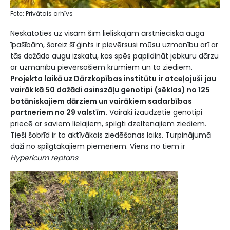
Fоtо: Privātais arhīvs
Neskatoties uz visām šīm lieliskajām ārstnieciskā auga
īpašībām, šoreiz šī ģints ir pievērsusi mūsu uzmanību arī ar
tās dažādo augu izskatu, kas spēs papildināt jebkuru dārzu
ar uzmanību pievērsošiem krūmiem un to ziediem.
Projekta laikā uz Dārzkopības institūtu ir atceļojuši jau
vairāk kā 50 dažādi asinszāļu genotipi (sēklas) no 125
botāniskajiem dārziem un vairākiem sadarbības
partneriem no 29 valstīm.
Vairāki izaudzētie genotipi
priecē ar saviem lielajiem, spilgti dzeltenajiem ziediem.
Tieši šobrīd ir to aktīvākais ziedēšanas laiks. Turpinājumā
daži no spilgtākajiem piemēriem. Viens no tiem ir
Hypericum reptans
.