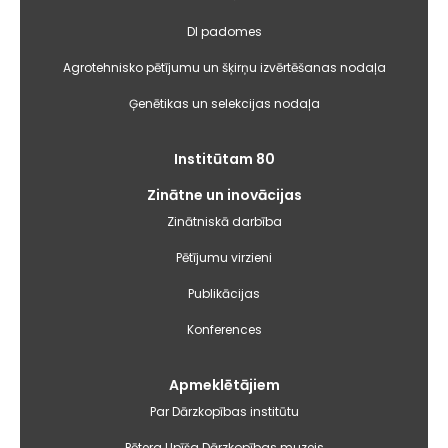
DI padomes
Agrotehnisko pētījumu un šķirņu izvērtēšanas nodaļa
Ģenētikas un selekcijas nodaļa
Institūtam 80
Zinātne un inovācijas
Zinātniskā darbība
Pētījumu virzieni
Publikācijas
Konferences
Apmeklētājiem
Par Dārzkopības institūtu
Pētera Upīša Dārzkopības muzejs