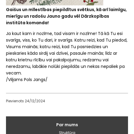
Gaišus un mīlestības piepildītus svētkus, kā arī laimīgu,
mierīgu un radošu Jauno gadu vēl Dārzkopības
institūta komanda!
Ja kaut kam ir nozīme, tad visam ir nozīme! Tā kā Tu esi
svarīgs, viss, ko Tu dari, ir svarīgs. Katru reizi, kad Tu piedod,
Visums mainās; katru reizi, kad Tu pasniedzies un
pieskaries kāda sirdij vai dzīvei, pasaule mainās; līdz ar
katru krietnu rīcību vai pakalpojumu, redzamu vai
neredzamu, labākie nolūki piepildās un nekas nepaliek pa
vecam.
/Viljams Pols Jangs/
Pievienots 24/12/2024
Galvenā
Par mums
izvēlne
Struktūra