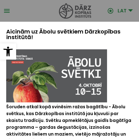
Pārlekt
uz
LAT
galveno
saturu
Aicinām uz Ābolu svētkiem Dārzkopības
institūtā!
Open toolbar
Šoruden atkal kopā svinēsim ražas bagātību -
Ābolu
svētkus
, kas Dārzkopības institūtā jau kļuvuši par
skaistu tradīciju. Svētku apmeklētājus gaidīs bagātīga
programma – gardas degustācijas, izzinošas
aktivitātes lieliem un maziem, vietējo mājražotāju un