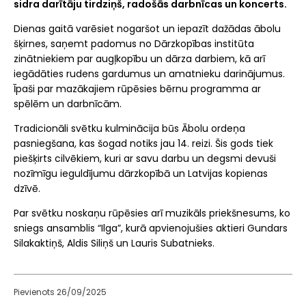
sidra darītāju tirdziņš, radošās darbnīcas un koncerts.
Dienas gaitā varēsiet nogaršot un iepazīt dažādas ābolu
šķirnes, saņemt padomus no Dārzkopības institūta
zinātniekiem par augļkopību un dārza darbiem, kā arī
iegādāties rudens gardumus un amatnieku darinājumus.
Īpaši par mazākajiem rūpēsies bērnu programma ar
spēlēm un darbnīcām.
Tradicionāli svētku kulminācija būs Ābolu ordeņa
pasniegšana, kas šogad notiks jau 14. reizi. Šis gods tiek
piešķirts cilvēkiem, kuri ar savu darbu un degsmi devuši
nozīmīgu ieguldījumu dārzkopībā un Latvijas kopienas
dzīvē.
Par svētku noskaņu rūpēsies arī muzikāls priekšnesums, ko
sniegs ansamblis “Ilga”, kurā apvienojušies aktieri Gundars
Silakaktiņš, Aldis Siliņš un Lauris Subatnieks.
Pievienots 26/09/2025