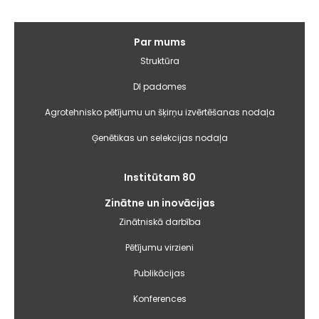
Galvenā
Par mums
izvēlne
Struktūra
DI padomes
Agrotehnisko pētījumu un šķirņu izvērtēšanas nodaļa
Ģenētikas un selekcijas nodaļa
Institūtam 80
Zinātne un inovācijas
Zinātniskā darbība
Pētījumu virzieni
Publikācijas
Konferences