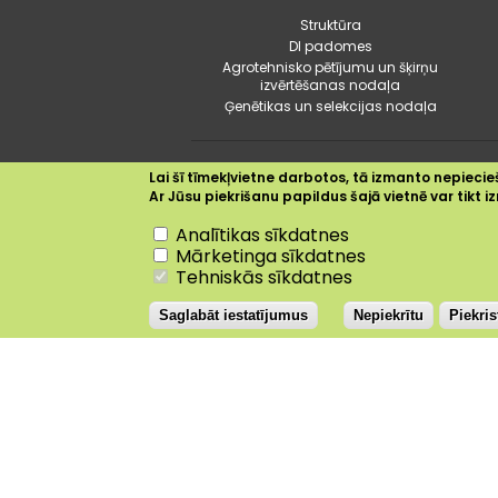
izvēlne
Struktūra
DI padomes
Agrotehnisko pētījumu un šķirņu
izvērtēšanas nodaļa
Ģenētikas un selekcijas nodaļa
Lai šī tīmekļvietne darbotos, tā izmanto nepiecieš
Ar Jūsu piekrišanu papildus šajā vietnē var tikt
Nepiekrītu
Dobele
+20.2°C
Analītikas sīkdatnes
Mārketinga sīkdatnes
Tehniskās sīkdatnes
Saglabāt iestatījumus
Nepiekrītu
Piekri