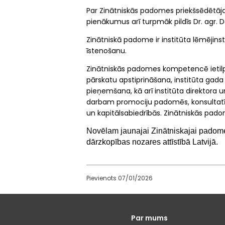
Par Zinātniskās padomes priekšsēdētāja
pienākumus arī turpmāk pildīs Dr. agr. 
Zinātniskā padome ir institūta lēmējinst
īstenošanu.
Zinātniskās padomes kompetencē ietilpst
pārskatu apstiprināšana, institūta gada
pieņemšana, kā arī institūta direktora u
darbam promociju padomēs, konsultatīvaj
un kapitālsabiedrībās.
Zinātniskās pado
Novēlam jaunajai Zinātniskajai padomei
dārzkopības nozares attīstībā Latvijā.
Pievienots 07/01/2026
Galvenā
Par mums