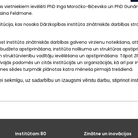
s vietniekiem ievēlēti PhD Inga Moročko-Bičevska un PhD Gunārs 
Daina Feldmane.
itūcija, kas nosaka Dārzkopības institūta zinātniskās darbības st
 institūta zinātniskās darbības galveno virzienu noteikšana, attī
 budžeta apstiprināšana, institūta nolikuma un struktūras apstip
n struktūrvienību vadītāju ievēlēšana un apstiprināšana. Tāpat ZP 
ās padomēs un citās institūcijās un organizācijās, kā arī par in
mes sēdes turpmāk plānotas katra mēneša pirmajā trešdienā.
 sekmīgu, uz sadarbību un izaugsmi vērstu darbu, stiprinot inst
Institūtam 80
Zinātne un inovācijas