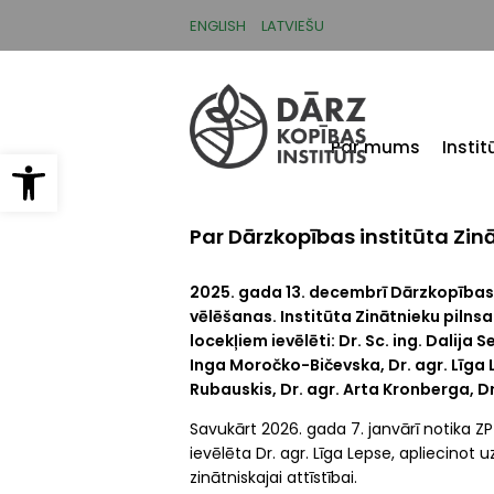
Pārlekt
uz
ENGLISH
LATVIEŠU
galveno
saturu
Par mums
Insti
Open toolbar
Par Dārzkopības institūta Zin
2025. gada 13. decembrī Dārzkopības 
vēlēšanas. Institūta Zinātnieku piln
locekļiem ievēlēti: Dr. Sc. ing. Dalija 
Inga Moročko-Bičevska, Dr. agr. Līga 
Rubauskis, Dr. agr. Arta Kronberga, Dr.
Savukārt 2026. gada 7. janvārī notika ZP
ievēlēta Dr. agr. Līga Lepse, apliecino
zinātniskajai attīstībai.