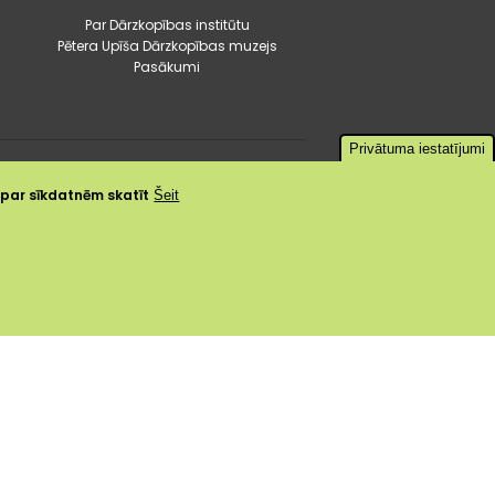
Par Dārzkopības institūtu
Pētera Upīša Dārzkopības muzejs
Pasākumi
Privātuma iestatījumi
a par sīkdatnēm skatīt
Šeit