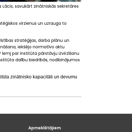
Lācis, savukārt zinātniskās sekretāres
ratēģiskos virzienus un uzrauga to
stības stratēģijas, darba plānu un
rināšana, iekšējo normatīvo aktu
lemj par institūta pārstāvju izvirzīšanu
stitūta dalību biedrībās, nodibinājumos
itūta zinātnisko kapacitāti un devumu
Apmeklētājiem