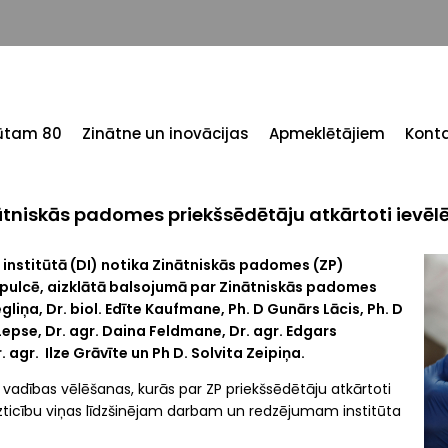
tūtam 80
Zinātne un inovācijas
Apmeklētājiem
Konta
ātniskās padomes priekšsēdētāju atkārtoti ievēlē
institūtā (DI) notika Zinātniskās padomes (ZP)
sapulcē, aizklātā balsojumā par Zinātniskās padomes
Segliņa, Dr. biol. Edīte Kaufmane, Ph. D Gunārs Lācis, Ph. D
Lepse, Dr. agr. Daina Feldmane, Dr. agr. Edgars
 agr. Ilze Grāvīte un Ph D. Solvita Zeipiņa.
 vadības vēlēšanas, kurās par ZP priekšsēdētāju atkārtoti
t uzticību viņas līdzšinējam darbam un redzējumam institūta