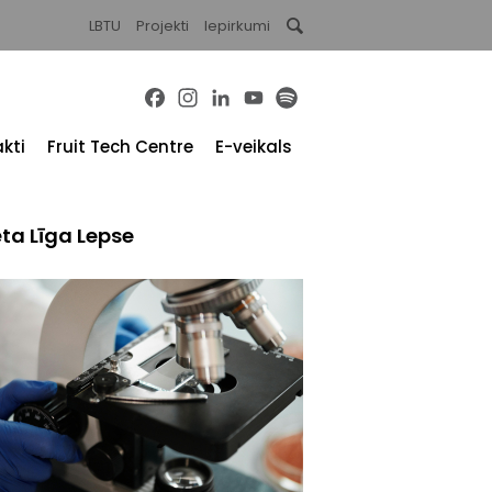
LBTU
Projekti
Iepirkumi
Facebook
Instagram
LinkedIn
YouTube
Spotify
kti
Fruit Tech Centre
E-veikals
ta Līga Lepse