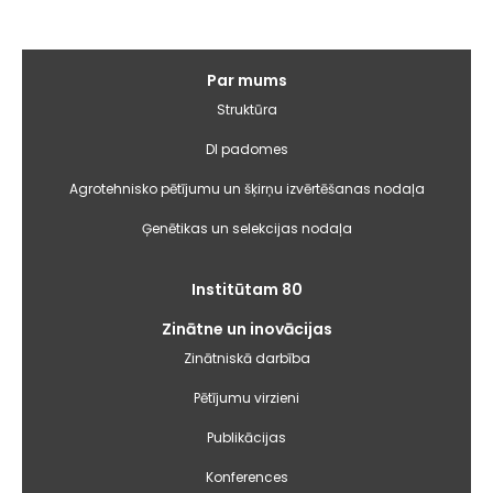
Galvenā
Par mums
izvēlne
Struktūra
DI padomes
Agrotehnisko pētījumu un šķirņu izvērtēšanas nodaļa
Ģenētikas un selekcijas nodaļa
Institūtam 80
Zinātne un inovācijas
Zinātniskā darbība
Pētījumu virzieni
Publikācijas
Konferences