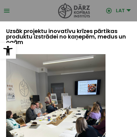
Pārlekt
uz
LAT
galveno
saturu
Uzsāk projektu inovatīvu krīzes pārtikas
produktu izstrādei no kaņepēm, medus un
ogām
Open toolbar