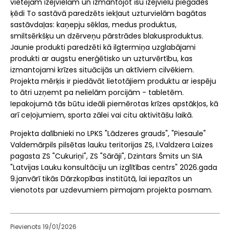
vietējām izejvielām un izmantojot īsu izejvielu piegādes
ķēdi To sastāvā paredzēts iekļaut uzturvielām bagātas
sastāvdaļas: kaņepju sēklas, medus produktus,
smiltsērkšķu un dzērveņu pārstrādes blakusproduktus.
Jaunie produkti paredzēti kā ilgtermiņa uzglabājami
produkti ar augstu enerģētisko un uzturvērtību, kas
izmantojami krīzes situācijās un aktīviem cilvēkiem.
Projekta mērķis ir piedāvāt lietotājiem produktu ar iespēju
to ātri uzņemt pa nelielām porcijām - tabletēm.
Iepakojumā tās būtu ideāli piemērotas krīzes apstākļos, kā
arī ceļojumiem, sporta zālei vai citu aktivitāšu laikā.
Projekta dalībnieki no LPKS "Lādzeres grauds", "Piesaule"
Valdemārpils pilsētas lauku teritorijas ZS, I.Valdzera Laizes
pagasta ZS "Cukuriņi", ZS "Sārāji", Dzintars Šmits un SIA
"Latvijas Lauku konsultāciju un izglītības centrs" 2026.gada
9.janvārī tikās Dārzkopības institūtā, lai iepazītos un
vienotots par uzdevumiem pirmajam projekta posmam.
Pievienots 19/01/2026