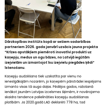
Dārzkopības institūts
kopā ar sešiem sadarbības
partneriem 2026. gada janvārī uzsācis jauna projekta
“Krīzes apstākļiem piemēroti inovatīvi produkti uz
kaņepju, medus un ogu bāzes, no Latvijā iegūtām
izejvielām un izmantojot īsu izejvielu piegādes ķēdi”
īstenošanu.
Kaņepju audzēšana tiek uzskatīta par vienu no
ienesīgākajām nozarēm, jo kaņepēm pārstrādei iespējams
izmanto visas tā auga daļas. Pēdējos gados, ražošanā
ienākot jaunām Latvijas izcelsmes šķirnēm, ir novērojama
skaidra tendence palielināties kaņepju audzēšanas
platībām. Ja 2020.gadā LAD deklarēti 778 ha, tad