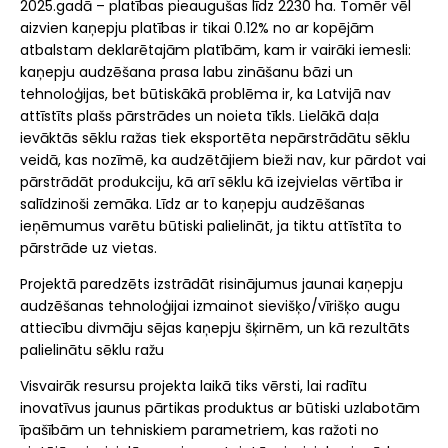
2025.gadā – platības pieaugušas līdz 2230 ha. Tomēr vēl
aizvien kaņepju platības ir tikai 0.12% no ar kopējām
atbalstam deklarētajām platībām, kam ir vairāki iemesli:
kaņepju audzēšana prasa labu zināšanu bāzi un
tehnoloģijas, bet būtiskākā problēma ir, ka Latvijā nav
attīstīts plašs pārstrādes un noieta tīkls. Lielākā daļa
ievāktās sēklu ražas tiek eksportēta nepārstrādātu sēklu
veidā, kas nozīmē, ka audzētājiem bieži nav, kur pārdot vai
pārstrādāt produkciju, kā arī sēklu kā izejvielas vērtība ir
salīdzinoši zemāka. Līdz ar to kaņepju audzēšanas
ieņēmumus varētu būtiski palielināt, ja tiktu attīstīta to
pārstrāde uz vietas.
Projektā paredzēts izstrādāt risinājumus jaunai kaņepju
audzēšanas tehnoloģijai izmainot sievišķo/vīrišķo augu
attiecību divmāju sējas kaņepju šķirnēm, un kā rezultāts
palielinātu sēklu ražu
Visvairāk resursu projekta laikā tiks vērsti, lai radītu
inovatīvus jaunus pārtikas produktus ar būtiski uzlabotām
īpašībām un tehniskiem parametriem, kas ražoti no