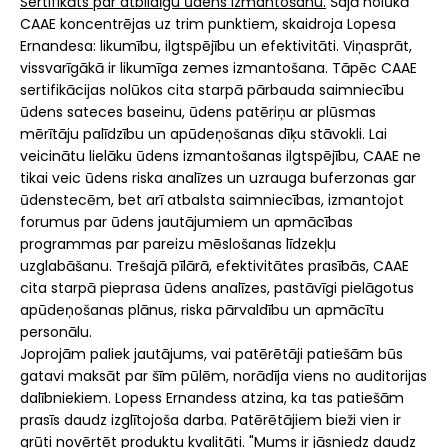
Sertifikāts par atbildīgu ūdens izmantošanu.
Šajā nolūkā
CAAE koncentrējas uz trim punktiem, skaidroja Lopesa
Ernandesa: likumību, ilgtspējību un efektivitāti. Viņasprāt,
vissvarīgākā ir likumīga zemes izmantošana. Tāpēc CAAE
sertifikācijas nolūkos cita starpā pārbauda saimniecību
ūdens sateces baseinu, ūdens patēriņu ar plūsmas
mērītāju palīdzību un apūdeņošanas dīķu stāvokli. Lai
veicinātu lielāku ūdens izmantošanas ilgtspējību, CAAE ne
tikai veic ūdens riska analīzes un uzrauga buferzonas gar
ūdenstecēm, bet arī atbalsta saimniecības, izmantojot
forumus par ūdens jautājumiem un apmācības
programmas par pareizu mēslošanas līdzekļu
uzglabāšanu. Trešajā pīlārā, efektivitātes prasībās, CAAE
cita starpā pieprasa ūdens analīzes, pastāvīgi pielāgotus
apūdeņošanas plānus, riska pārvaldību un apmācītu
personālu.
Joprojām paliek jautājums, vai patērētāji patiešām būs
gatavi maksāt par šīm pūlēm, norādīja viens no auditorijas
dalībniekiem. Lopess Ernandess atzina, ka tas patiešām
prasīs daudz izglītojoša darba. Patērētājiem bieži vien ir
grūti novērtēt produktu kvalitāti. "Mums ir jāsniedz daudz