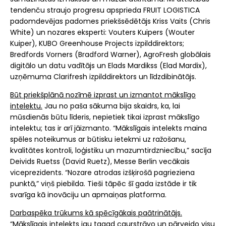
tendenču straujo progresu apsprieda FRUIT LOGISTICA
padomdevējas padomes priekšsēdētājs Kriss Vaits (Chris
White) un nozares eksperti: Vouters Kuipers (Wouter
Kuiper), KUBO Greenhouse Projects izpilddirektors;
Bredfords Vorners (Bradford Warner), AgroFresh globālais
digitālo un datu vadītājs un Elads Mardikss (Elad Mardix),
uzņēmuma Clarifresh izpilddirektors un līdzdibinātājs.
Būt priekšplānā nozīmē izprast un izmantot mākslīgo
intelektu.
Jau no paša sākuma bija skaidrs, ka, lai
mūsdienās būtu līderis, nepietiek tikai izprast mākslīgo
intelektu; tas ir arī jāizmanto. “Mākslīgais intelekts maina
spēles noteikumus ar būtisku ietekmi uz ražošanu,
kvalitātes kontroli, loģistiku un mazumtirdzniecību,” sacīja
Deivids Ruetss (David Ruetz), Messe Berlin vecākais
viceprezidents. “Nozare atrodas izšķirošā pagrieziena
punktā,” viņš piebilda. Tieši tāpēc šī gada izstāde ir tik
svarīga kā inovāciju un apmaiņas platforma.
Darbaspēka trūkums kā spēcīgākais paātrinātājs.
“Mākslīgais intelekts jau tagad caurstrāvo un pārveido visu