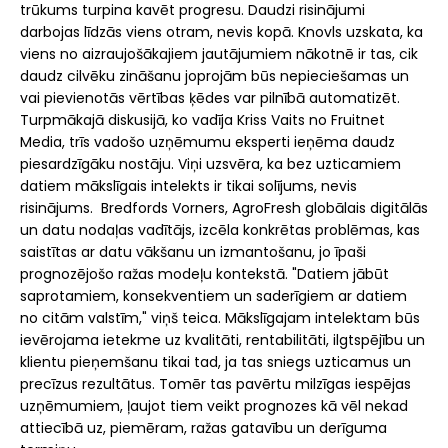
trūkums turpina kavēt progresu. Daudzi risinājumi
darbojas līdzās viens otram, nevis kopā. Knovls uzskata, ka
viens no aizraujošākajiem jautājumiem nākotnē ir tas, cik
daudz cilvēku zināšanu joprojām būs nepieciešamas un
vai pievienotās vērtības ķēdes var pilnībā automatizēt.
Turpmākajā diskusijā, ko vadīja Kriss Vaits no Fruitnet
Media, trīs vadošo uzņēmumu eksperti ieņēma daudz
piesardzīgāku nostāju. Viņi uzsvēra, ka bez uzticamiem
datiem mākslīgais intelekts ir tikai solījums, nevis
risinājums. Bredfords Vorners, AgroFresh globālais digitālās
un datu nodaļas vadītājs, izcēla konkrētas problēmas, kas
saistītas ar datu vākšanu un izmantošanu, jo īpaši
prognozējošo ražas modeļu kontekstā. "Datiem jābūt
saprotamiem, konsekventiem un saderīgiem ar datiem
no citām valstīm," viņš teica. Mākslīgajam intelektam būs
ievērojama ietekme uz kvalitāti, rentabilitāti, ilgtspējību un
klientu pieņemšanu tikai tad, ja tas sniegs uzticamus un
precīzus rezultātus. Tomēr tas pavērtu milzīgas iespējas
uzņēmumiem, ļaujot tiem veikt prognozes kā vēl nekad
attiecībā uz, piemēram, ražas gatavību un derīguma