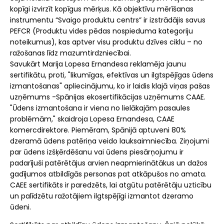
kopīgi izvirzīt kopīgus mērķus. Kā objektīvu mērīšanas
instrumentu “Svaigo produktu centrs” ir izstrādājis savus
PEFCR (Produktu vides pēdas nospieduma kategoriju
noteikumus), kas aptver visu produktu dzīves ciklu – no
ražošanas līdz mazumtirdzniecībai.
Savukārt Marija Lopesa Ernandesa reklamēja jaunu
sertifikātu, proti, "likumīgas, efektīvas un ilgtspējīgas ūdens
izmantošanas" apliecinājumu, ko ir laidis klajā viņas pašas
uzņēmums -Spānijas ekosertifikācijas uzņēmums CAAE.
"Ūdens izmantošana ir viena no lielākajām pasaules
problēmām," skaidroja Lopesa Ernandesa, CAAE
komercdirektore. Piemēram, Spānijā aptuveni 80%
dzeramā ūdens patēriņa veido lauksaimniecība. Ziņojumi
par ūdens izšķērdēšanu vai ūdens piesārņojumu ir
padarījuši patērētājus arvien neapmierinātākus un dažos
gadījumos atbildīgās personas pat atkāpušos no amata.
CAEE sertifikāts ir paredzēts, lai atgūtu patērētāju uzticību
un palīdzētu ražotājiem ilgtspējīgi izmantot dzeramo
ūdeni.