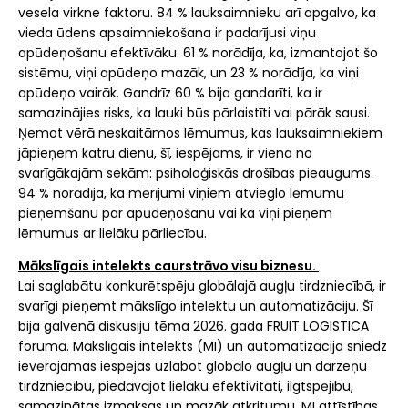
vesela virkne faktoru. 84 % lauksaimnieku arī apgalvo, ka
vieda ūdens apsaimniekošana ir padarījusi viņu
apūdeņošanu efektīvāku. 61 % norādīja, ka, izmantojot šo
sistēmu, viņi apūdeņo mazāk, un 23 % norādīja, ka viņi
apūdeņo vairāk. Gandrīz 60 % bija gandarīti, ka ir
samazinājies risks, ka lauki būs pārlaistīti vai pārāk sausi.
Ņemot vērā neskaitāmos lēmumus, kas lauksaimniekiem
jāpieņem katru dienu, šī, iespējams, ir viena no
svarīgākajām sekām: psiholoģiskās drošības pieaugums.
94 % norādīja, ka mērījumi viņiem atvieglo lēmumu
pieņemšanu par apūdeņošanu vai ka viņi pieņem
lēmumus ar lielāku pārliecību.
Mākslīgais intelekts caurstrāvo visu biznesu.
Lai saglabātu konkurētspēju globālajā augļu tirdzniecībā, ir
svarīgi pieņemt mākslīgo intelektu un automatizāciju. Šī
bija galvenā diskusiju tēma 2026. gada FRUIT LOGISTICA
forumā. Mākslīgais intelekts (MI) un automatizācija sniedz
ievērojamas iespējas uzlabot globālo augļu un dārzeņu
tirdzniecību, piedāvājot lielāku efektivitāti, ilgtspējību,
samazinātas izmaksas un mazāk atkritumu. MI attīstības