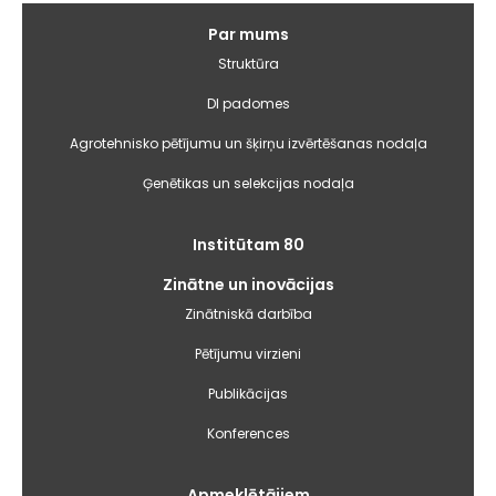
Galvenā
Par mums
izvēlne
Struktūra
DI padomes
Agrotehnisko pētījumu un šķirņu izvērtēšanas nodaļa
Ģenētikas un selekcijas nodaļa
Institūtam 80
Zinātne un inovācijas
Zinātniskā darbība
Pētījumu virzieni
Publikācijas
Konferences
Apmeklētājiem