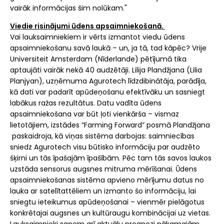
vairāk informācijas šim nolūkam."
Viedie risinājumi ūdens apsaimniekošanā.
Vai lauksaimniekiem ir vērts izmantot viedu ūdens
apsaimniekošanu savā laukā – un, ja tā, tad kāpēc? Vrije
Universiteit Amsterdam (Nīderlande) pētījumā tika
aptaujāti vairāk nekā 40 audzētāji. Lilija Plandžjana (Lilia
Planjyan), uzņēmuma Agurotech līdzdibinātāja, parādīja,
kā dati var padarīt apūdeņošanu efektīvāku un sasniegt
labākus ražas rezultātus. Datu vadīta ūdens
apsaimniekošana var būt ļoti vienkārša – vismaz
lietotājiem, izstādes “Farming Forward” posmā Plandžjana
paskaidroja, kā viņas sistēma darbojas: saimniecības
sniedz Agurotech visu būtisko informāciju par audzēto
šķirni un tās īpašajām īpašībām. Pēc tam tās savos laukos
uzstāda sensorus augsnes mitruma mērīšanai. Ūdens
apsaimniekošanas sistēma apvieno mērījumu datus no
lauka ar satelītattēliem un izmanto šo informāciju, lai
sniegtu ieteikumus apūdeņošanai – vienmēr pielāgotus
konkrētajai augsnes un kultūraugu kombinācijai uz vietas.
Lauksaimnieki saņem arī aktuālu prognozi nākamajām