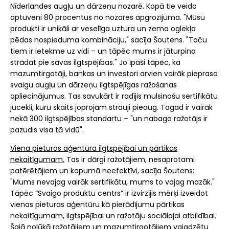
Nīderlandes augļu un dārzeņu nozarē. Kopā tie veido
aptuveni 80 procentus no nozares apgrozījuma. "Mūsu
produkti ir unikāli ar veselīga uztura un zema oglekļa
pēdas nospieduma kombināciju," sacīja Šoutens. "Taču
tiem ir ietekme uz vidi – un tāpēc mums ir jāturpina
strādāt pie savas ilgtspējības." Jo īpaši tāpēc, ka
mazumtirgotāji, bankas un investori arvien vairāk pieprasa
svaigu augļu un dārzeņu ilgtspējīgas ražošanas
apliecinājumus. Tas savukārt ir radījis mulsinošu sertifikātu
jucekli, kuru skaits joprojām strauji pieaug. Tagad ir vairāk
nekā 300 ilgtspējības standartu – "un nabaga ražotājs ir
pazudis visa tā vidū".
Viena pieturas aģentūra ilgtspējībai un pārtikas
nekaitīgumam.
Tas ir dārgi ražotājiem, nesaprotami
patērētājiem un kopumā neefektīvi, sacīja Šoutens:
"Mums nevajag vairāk sertifikātu, mums to vajag mazāk."
Tāpēc “Svaigo produktu centrs” ir izvirzījis mērķi izveidot
vienas pieturas aģentūru kā pierādījumu pārtikas
nekaitīgumam, ilgtspējībai un ražotāju sociālajai atbildībai.
Šajā nolūkā ražotājiem un mazumtirgotājiem vajadzētu