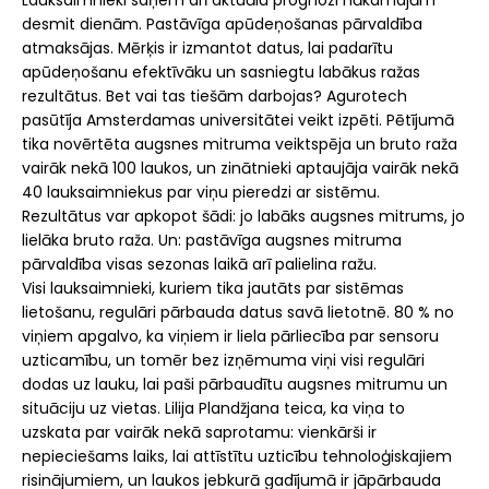
desmit dienām. Pastāvīga apūdeņošanas pārvaldība
atmaksājas. Mērķis ir izmantot datus, lai padarītu
apūdeņošanu efektīvāku un sasniegtu labākus ražas
rezultātus. Bet vai tas tiešām darbojas? Agurotech
pasūtīja Amsterdamas universitātei veikt izpēti. Pētījumā
tika novērtēta augsnes mitruma veiktspēja un bruto raža
vairāk nekā 100 laukos, un zinātnieki aptaujāja vairāk nekā
40 lauksaimniekus par viņu pieredzi ar sistēmu.
Rezultātus var apkopot šādi: jo labāks augsnes mitrums, jo
lielāka bruto raža. Un: pastāvīga augsnes mitruma
pārvaldība visas sezonas laikā arī palielina ražu.
Visi lauksaimnieki, kuriem tika jautāts par sistēmas
lietošanu, regulāri pārbauda datus savā lietotnē. 80 % no
viņiem apgalvo, ka viņiem ir liela pārliecība par sensoru
uzticamību, un tomēr bez izņēmuma viņi visi regulāri
dodas uz lauku, lai paši pārbaudītu augsnes mitrumu un
situāciju uz vietas. Lilija Plandžjana teica, ka viņa to
uzskata par vairāk nekā saprotamu: vienkārši ir
nepieciešams laiks, lai attīstītu uzticību tehnoloģiskajiem
risinājumiem, un laukos jebkurā gadījumā ir jāpārbauda