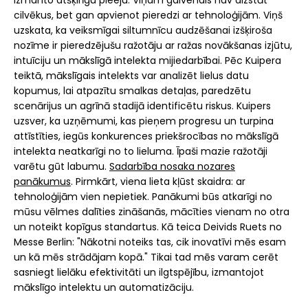
cilvēkus, bet gan apvienot pieredzi ar tehnoloģijām. Viņš
uzskata, ka veiksmīgai siltumnīcu audzēšanai izšķiroša
nozīme ir pieredzējušu ražotāju ar ražas novākšanas izjūtu,
intuīciju un mākslīgā intelekta mijiedarbībai. Pēc Kuipera
teiktā, mākslīgais intelekts var analizēt lielus datu
kopumus, lai atpazītu smalkas detaļas, paredzētu
scenārijus un agrīnā stadijā identificētu riskus. Kuipers
uzsver, ka uzņēmumi, kas pieņem progresu un turpina
attīstīties, iegūs konkurences priekšrocības no mākslīgā
intelekta neatkarīgi no to lieluma. Īpaši mazie ražotāji
varētu gūt labumu.
Sadarbība nosaka nozares
panākumus
. Pirmkārt, viena lieta kļūst skaidra: ar
tehnoloģijām vien nepietiek. Panākumi būs atkarīgi no
mūsu vēlmes dalīties zināšanās, mācīties vienam no otra
un noteikt kopīgus standartus. Kā teica Deivids Ruets no
Messe Berlin: "Nākotni noteiks tas, cik inovatīvi mēs esam
un kā mēs strādājam kopā." Tikai tad mēs varam cerēt
sasniegt lielāku efektivitāti un ilgtspējību, izmantojot
mākslīgo intelektu un automatizāciju.