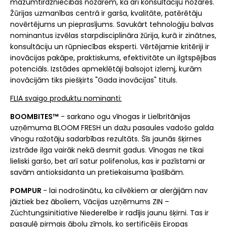
mazumtirdzniecības nozarēm, kā arī konsultāciju nozares.
Žūrijas uzmanības centrā ir garša, kvalitāte, patērētāju
novērtējums un pieprasījums. Savukārt tehnoloģiju balvas
nominantus izvēlas starpdisciplināra žūrija, kurā ir zinātnes,
konsultāciju un rūpniecības eksperti. Vērtējamie kritēriji ir
inovācijas pakāpe, praktiskums, efektivitāte un ilgtspējības
potenciāls. Izstādes apmeklētāji balsojot izlemj, kurām
inovācijām tiks piešķirts "Gada inovācijas" tituls.
FLIA svaigo produktu nominanti:
BOOMBITES™
- sarkano ogu vīnogas ir Lielbritānijas
uzņēmuma BLOOM FRESH un dažu pasaules vadošo galda
vīnogu ražotāju sadarbības rezultāts. Šīs jaunās šķirnes
izstrāde ilga vairāk nekā desmit gadus. Vīnogas ne tikai
lieliski garšo, bet arī satur polifenolus, kas ir pazīstami ar
savām antioksidanta un pretiekaisuma īpašībām.
POMPUR
- lai nodrošinātu, ka cilvēkiem ar alerģijām nav
jāiztiek bez āboliem, Vācijas uzņēmums ZIN –
Züchtungsinitiative Niederelbe ir radījis jaunu šķirni. Tas ir
pasaulē pirmais ābolu zīmols, ko sertificējis Eiropas