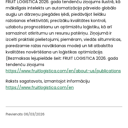
FRUIT LOGISTICA 2026. gada tendenču ziņojums ilustrē, kā
mākslīgais intelekts un automatizācija pārveido globālo
augļu un dārzeņu piegādes ķēdi, piedāvājot lielāku
ražošanas efektivitāti, precīzāku kvalitātes kontroli,
uzlabotu prognozēšanu un optimizētu loģistiku, kā arī
samazinot atkritumu un resursu patēriņu. Ziņojumā ir
izcelti praktiski pielietojumi, piemēram, viedās siltumnīcas,
paredzamie ražas novākšanas modeļi un MI atbalstīta
kvalitātes novērtēšana un loģistikas optimizācija.
(Bezmaksas lejupielāde šeit: FRUIT LOGISTICA 2026. gada
tendenču ziņojums
https://www.fruitlogistica.com/en/about-us/publications
Raksts sagatavots, izmantojot informāciju
https://www.fruitlogistica.com/en
Pievienots 06/03/2026