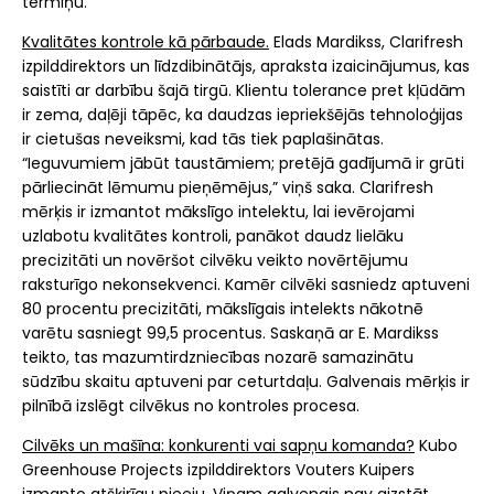
termiņu.
Kvalitātes kontrole kā pārbaude.
Elads Mardikss, Clarifresh
izpilddirektors un līdzdibinātājs, apraksta izaicinājumus, kas
saistīti ar darbību šajā tirgū. Klientu tolerance pret kļūdām
ir zema, daļēji tāpēc, ka daudzas iepriekšējās tehnoloģijas
ir cietušas neveiksmi, kad tās tiek paplašinātas.
“Ieguvumiem jābūt taustāmiem; pretējā gadījumā ir grūti
pārliecināt lēmumu pieņēmējus,” viņš saka. Clarifresh
mērķis ir izmantot mākslīgo intelektu, lai ievērojami
uzlabotu kvalitātes kontroli, panākot daudz lielāku
precizitāti un novēršot cilvēku veikto novērtējumu
raksturīgo nekonsekvenci. Kamēr cilvēki sasniedz aptuveni
80 procentu precizitāti, mākslīgais intelekts nākotnē
varētu sasniegt 99,5 procentus. Saskaņā ar E. Mardikss
teikto, tas mazumtirdzniecības nozarē samazinātu
sūdzību skaitu aptuveni par ceturtdaļu. Galvenais mērķis ir
pilnībā izslēgt cilvēkus no kontroles procesa.
Cilvēks un mašīna: konkurenti vai sapņu komanda?
Kubo
Greenhouse Projects izpilddirektors Vouters Kuipers
izmanto atšķirīgu pieeju. Viņam galvenais nav aizstāt