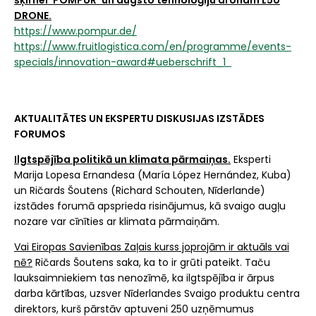
DRONE.
https://www.pompur.de/
https://www.fruitlogistica.com/en/programme/events-
specials/innovation-award#ueberschrift_1
AKTUALITĀTES UN EKSPERTU DISKUSIJAS IZSTĀDES
FORUMOS
Ilgtspējība politikā un klimata pārmaiņas.
Eksperti
Marija Lopesa Ernandesa (María López Hernández, Kuba)
un Ričards Šoutens (Richard Schouten, Nīderlande)
izstādes forumā apsprieda risinājumus, kā svaigo augļu
nozare var cīnīties ar klimata pārmaiņām.
Vai Eiropas Savienības Zaļais kurss joprojām ir aktuāls vai
nē?
Ričards Šoutens saka, ka to ir grūti pateikt. Taču
lauksaimniekiem tas nenozīmē, ka ilgtspējība ir ārpus
darba kārtības, uzsver Nīderlandes Svaigo produktu centra
direktors, kurš pārstāv aptuveni 250 uzņēmumus