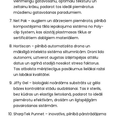
vienmērīgu gatavošanu, optimālu tekstūru un
zeltainu krāsu, padarot tos ideāli piemērotus
mūsdienu gatavošanas paradumiem.
Net Pak – augļiem un dārzeņiem piemērota, pilnībā
kompostējama tīkla iepakojuma sistēma no Poly-
clip System, kas aizstāj plastmasas tīklus ar
sertificētiem dabīgiem materiāliem.
Hortiscan – pilnībā automatizēta drona un
mākslīgā intelekta sistēma siltumnīcām. Droni lido
autonomi, uztverot augstas izšķirtspējas attēlu
datus un agrīnā stadijā nosakot stresa faktorus.
Tas atbalsta mērķtiecīgus pasākumus lielākai ražai
un labākai kvalitātei.
Jiffy Gel – bioloģiski noārdāms substrāts uz gēla
bāzes kontrolētai stādu audzēšanai. Tas ir sterils,
bez kūdras un elastīgs lietošanā, padarot to ideāli
piemērotu efektīvām, drošām un ilgtspējīgām
pavairošanas sistēmām.
SharpTek Punnet – inovatīvs, pilnībā pārstrādājama