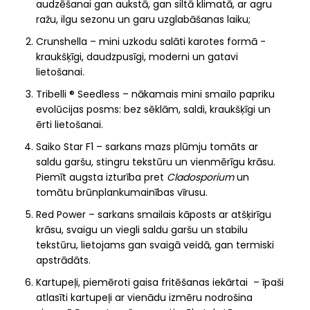
audzēšanai gan aukstā, gan siltā klimatā, ar agru
ražu, ilgu sezonu un garu uzglabāšanas laiku;
Crunshella – mini uzkodu salāti karotes formā -
kraukšķīgi, daudzpusīgi, moderni un gatavi
lietošanai.
Tribelli ® Seedless – nākamais mini smailo papriku
evolūcijas posms: bez sēklām, saldi, kraukšķīgi un
ērti lietošanai.
Saiko Star F1 – sarkans mazs plūmju tomāts ar
saldu garšu, stingru tekstūru un vienmērīgu krāsu.
Piemīt augsta izturība pret
Cladosporium
un
tomātu brūnplankumainības vīrusu.
Red Power – sarkans smailais kāposts ar atšķirīgu
krāsu, svaigu un viegli saldu garšu un stabilu
tekstūru, lietojams gan svaigā veidā, gan termiski
apstrādāts.
Kartupeļi, piemēroti gaisa fritēšanas iekārtai – īpaši
atlasīti kartupeļi ar vienādu izmēru nodrošina