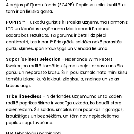
Alerģijas pētījumu fonds (ECARF). Papildus izcilai kvalitātei
tam ir arī lieliska garša.
POPITS™
- uzkodu gurķītis ir Izraēlas uzņēmuma Harmoniz
LTD un Kanādas uzņēmuma Mastronardi Produce
sadarbības rezultāts. Tā garums ir četri līdz pieci
centimetri, tas ir par 1° Brix grādu saldāks nekā parastās
gurķu šķirnes, īpaši kraukšķīgs un vienāda lieluma.
Sapori's Finest Selection
- Nīderlandē Wim Peters
Kwekerijen radītā tomātiņu šķirne izceļas ar savu unikālo
garšu un neparasto krāsu. Šī ir īpaši izsmalcināta mini ķiršu
tomātu izlase, kurā iekļauti ziloņkaula, melnas un zaļas
krāsas augļi.
Tribelli Seedless
– Nīderlandes uzņēmuma Enza Zaden
radītā paprikas šķirne ir veselīga uzkoda, ko baudīt starp
ēdienreizēm. Šīs saldās, smailās mini paprikas ir garšīgas,
kraukšķīgas un bez sēklām, un tām nav nepieciešama
papildu sagatavošana.
FLIA tehnoloģiju nominanti