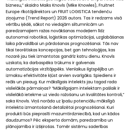
biznesu,” skaidro Maiks Knovls (Mike Knowles), Fruitnet
Europe rīkotājdirektors un FRUIT LOGISTICA tendenču
ziņojuma (Trend Report) 2026 autors. Tas ir redzams visā
vērtību ķēdē, sākot no viedajām siltumnīcām un
paredzamajiem ražas novākšanas modeļiem līdz
autonomai robotikai, loģistikas optimizācijai, uzglabāšanas
laika pārvaldībai un pārdošanas prognozēšanai. Tās nav
tikai teorētiskas koncepcijas, bet gan tehnoloģijas, kas
nozarē jau tiek izmantotas gandrīz katru dienu. Knovls
uzskata, ka darbaspēka trūkums ir galvenais
automatizācijas virzītājspēks. Vienlaikus ilgtspējība un
izmaksu efektivitāte kļūst arvien svarīgāka. Spiediens ir
reāls un pieaug. Kur mākslīgais intelekts jau tagad rada
vislielākās pārmaiņas? “Mākslīgajam intelektam pašlaik ir
vislielākā ietekme uz viedo ražošanu un kvalitātes kontroli,”
saka Knovls. Viņš norāda uz īpašu potenciālu mākslīgā
intelekta izmantošanā detalizētai prognozēšanai. Kuri
produkti būs pieprasīti mazumtirdzniecībā, kad un kādos
daudzumos? Pēc eksperta domām, paredzamība un
plānojamība ir izšķirošas. Tomēr sistēmu saderības