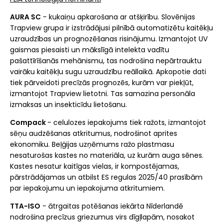
AURA SC
- kukaiņu apkarošana ar atšķirību. Slovēnijas
Trapview grupa ir izstrādājusi pilnībā automatizētu kaitēkļu
uzraudzības un prognozēšanas risinājumu. Izmantojot UV
gaismas piesaisti un mākslīgā intelekta vadītu
pašattīrīšanās mehānismu, tas nodrošina nepārtrauktu
vairāku kaitēkļu sugu uzraudzību reāllaikā. Apkopotie dati
tiek pārveidoti precīzās prognozēs, kurām var piekļūt,
izmantojot Trapview lietotni. Tas samazina personāla
izmaksas un insekticīdu lietošanu.
Compack
- celulozes iepakojums tiek ražots, izmantojot
sēņu audzēšanas atkritumus, nodrošinot aprites
ekonomiku. Beļģijas uzņēmums ražo plastmasu
nesaturošas kastes no materiāla, uz kurām auga sēnes.
Kastes nesatur kaitīgas vielas, ir kompostējamas,
pārstrādājamas un atbilst ES regulas 2025/40 prasībām
par iepakojumu un iepakojuma atkritumiem.
TTA-ISO
- ātrgaitas potēšanas iekārta Nīderlandē
nodrošina precīzus griezumus virs dīgļlapām, nosakot