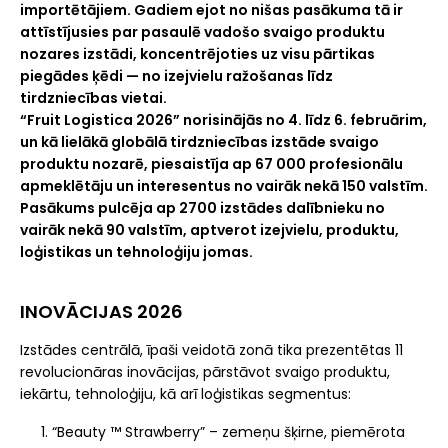
importētājiem. Gadiem ejot no nišas pasākuma tā ir
attīstījusies par pasaulē vadošo svaigo produktu
nozares izstādi, koncentrējoties uz visu pārtikas
piegādes ķēdi — no izejvielu ražošanas līdz
tirdzniecības vietai.
“Fruit Logistica 2026” norisinājās no 4. līdz 6. februārim,
un kā lielākā globālā tirdzniecības izstāde svaigo
produktu nozarē, piesaistīja ap 67 000 profesionālu
apmeklētāju un interesentus no vairāk nekā 150 valstīm.
Pasākums pulcēja ap 2700 izstādes dalībnieku no
vairāk nekā 90 valstīm, aptverot izejvielu, produktu,
loģistikas un tehnoloģiju jomas.
INOVĀCIJAS 2026
Izstādes centrālā, īpaši veidotā zonā tika prezentētas 11
revolucionāras inovācijas, pārstāvot svaigo produktu,
iekārtu, tehnoloģiju, kā arī loģistikas segmentus:
“Beauty ™ Strawberry” – zemeņu šķirne, piemērota