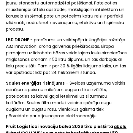
jaunu standartu automatizētai potēšanai. Pateicoties
mūsdienīgai attēlu apstrādei, mākslīgajam intelektam un
karuseļa sistēmai, pote un potcelms katru reizi ir perfekti
izlīdzināti, nodrošinot nevainojamu, efektīvu un higiēnisku
procesu.
L50 DRONE
- precīzums un veiktspēja ir Ungārijas ražotāja
ABZ Innovation drona galvenās priekšrocības. Eiropā
pirmajam uz lidrobota bāzes veidotajam lauksaimniecības
miglošanas dronam ir 50 litru tilpums, un tas darbojas ar
lielu precizitāti. Tam ir par 30 % ilgāks lidojuma laiks, un tas
var apstrādāt līdz pat 24 hektāriem stundā.
Saules enerģijas risinājums
- Šveices uzņēmuma Voltiris
risinājums gaismu mīlošiem augiem tika izvēlēts,
pateicoties tā labvēlīgajai ietekmei uz siltumnīcu
kultūrām. Saules filtru moduļi veicina spēcīgu augu
augšanu un augstu ražu. Vienlaikus gaisma tiek
pārveidota par atjaunojamo elektroenerģiju.
Fruit Logistica inovāciju balva 2026 tika piešķirta
ābolu
šķirnei ‘POMPUR’ un augsto tehnoloģiju dronam L50