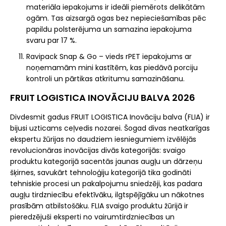
materiāla iepakojums ir ideāli piemērots delikātām
ogām. Tas aizsargā ogas bez nepieciešamības pēc
papildu polsterējuma un samazina iepakojuma
svaru par 17 %.
Ravipack Snap & Go – vieds rPET iepakojums ar
noņemamām mini kastītēm, kas piedāvā porciju
kontroli un pārtikas atkritumu samazināšanu.
FRUIT LOGISTICA INOVĀCIJU BALVA 2026
Divdesmit gadus FRUIT LOGISTICA Inovāciju balva (FLIA) ir
bijusi uzticams ceļvedis nozarei. Šogad divas neatkarīgas
ekspertu žūrijas no daudziem iesniegumiem izvēlējās
revolucionāras inovācijas divās kategorijās: svaigo
produktu kategorijā sacentās jaunas augļu un dārzeņu
šķirnes, savukārt tehnoloģiju kategorijā tika godināti
tehniskie procesi un pakalpojumu sniedzēji, kas padara
augļu tirdzniecību efektīvāku, ilgtspējīgāku un nākotnes
prasībām atbilstošāku. FLIA svaigo produktu žūrijā ir
pieredzējuši eksperti no vairumtirdzniecības un