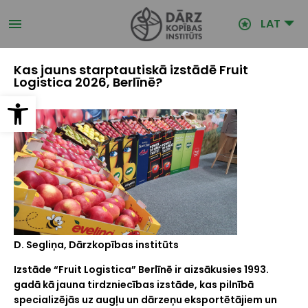
Pārlekt
uz
LAT
galveno
saturu
Kas jauns starptautiskā izstādē Fruit
Logistica 2026, Berlīnē?
Open toolbar
D. Segliņa, Dārzkopības institūts
Izstāde “Fruit Logistica” Berlīnē ir aizsākusies 1993.
gadā kā jauna tirdzniecības izstāde, kas pilnībā
specializējās uz augļu un dārzeņu eksportētājiem un