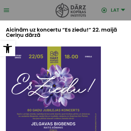
Pārlekt
uz
LAT
galveno
saturu
Aicinām uz koncertu “Es ziedu!” 22. maijā
Ceriņu dārzā
Open toolbar