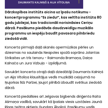
Dārzkopības institūts aicina uz īpašu notikumu -
koncertprogrammu “Es ziedu!”, kas veltīta institūta 80
gadu jubilejai, kas tradicionāli norisināsies Ceriņu
dārzā. Pasākums piedāvās daudzveidīgu muzikālo
programmu un iespēju baudīt pavasara pilnbriedu
ziedošā vidē.
Koncerta pirmajā daļā skanēs opermūzikas pērles un
dziesmas no saulainās Neapoles spožā soprāna
Jolantas
Strikaites
un trīs tenoru -
Raimonda Bramaņa
,
Daiņa
Kalnača
un
Jura Vizbuļa
- izpildījumā.
Savukārt koncerta otrajā daļā dziedātāji
Daumants Kalniņš
un
Aija Vītoliņa
klausītājus vedīs muzikālā ceļojumā no
Ņujorkas līdz Parīzei, ļaujot pilnībā izbaudīt svētkus ziedošā
dārzā.
Koncertā piedalīsies arī Jelgavas bigbends diriģenta
Raita
Ašmaņa
vadībā, savukārt kā īpašais viesis uzstāsies
Jaunā
Rīgas teātra
aktieris
Gundars Āboliņš
. Pasākumu vadīs