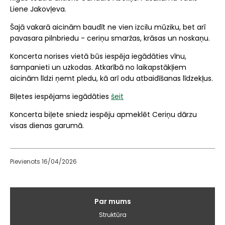
Liene Jakovļeva
.
Šajā vakarā aicinām baudīt ne vien izcilu mūziku, bet arī
pavasara pilnbriedu - ceriņu smaržas, krāsas un noskaņu.
Koncerta norises vietā būs iespēja iegādāties vīnu,
šampanieti un uzkodas. Atkarībā no laikapstākļiem
aicinām līdzi ņemt pledu, kā arī odu atbaidīšanas līdzekļus.
Biļetes iespējams iegādāties
šeit
Koncerta biļete sniedz iespēju apmeklēt Ceriņu dārzu
visas dienas garumā.
Pievienots 16/04/2026
Galvenā
Par mums
izvēlne
Struktūra