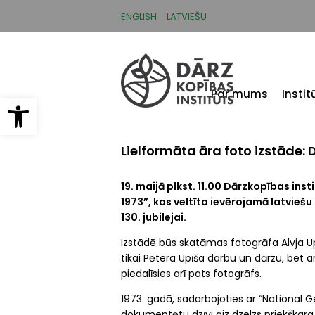
Pārlekt
uz
ENGLISH
LATVIEŠU
galveno
saturu
Par mums
Insti
Open toolbar
Lielformāta āra foto izstāde: 
19. maijā plkst. 11.00
Dārzkopības inst
1973”, kas veltīta ievērojamā latvieš
130. jubilejai.
Izstādē būs skatāmas fotogrāfa
Alvja U
tikai Pētera Upīša darbu un dārzu, bet ar
piedalīsies arī pats fotogrāfs.
1973. gadā, sadarbojoties ar “National 
dokumentētu dzīvi aiz dzelzs priekškara