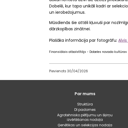
Dobelē, kur tapa unikāli kadri ar selekci
un ierobežojumus.
Mūsdienās šie attēli kļuvuši par nozīmī
dārzkopības zinātnei.
Plašāka informācija par fotogrāfu:
Alvis
Finansiālais atbalstītājs -
Dobeles novada kultūras
Pievienots 30/04/2026
Galvenā
Par mums
izvēlne
Struktūra
DI padomes
Agrotehnisko pētījumu un šķirņu
izvērtēšanas nodaļa
Ģenētikas un selekcijas nodaļa