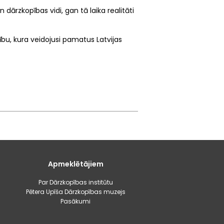
dārzkopības vidi, gan tā laika realitāti
ību, kura veidojusi pamatus Latvijas
Apmeklētājiem
Par Dārzkopības institūtu
Pētera Upīša Dārzkopības muzejs
Pasākumi