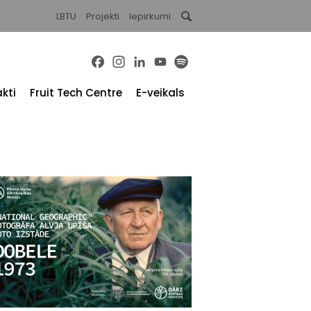
LBTU
Projekti
Iepirkumi
Facebook
Instagram
LinkedIn
YouTube
Spotify
kti
Fruit Tech Centre
E-veikals