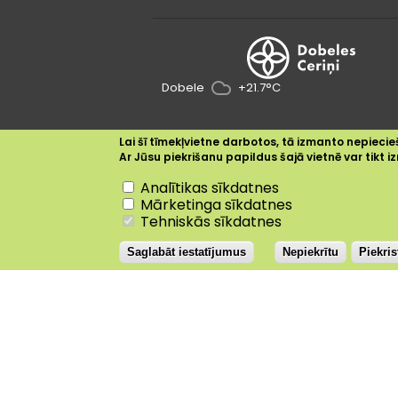
Dobele
+21.7°C
Lai šī tīmekļvietne darbotos, tā izmanto nepiecieš
Ar Jūsu piekrišanu papildus šajā vietnē var tikt
Nepiekrītu
Analītikas sīkdatnes
Mārketinga sīkdatnes
Tehniskās sīkdatnes
Saglabāt iestatījumus
Nepiekrītu
Piekri