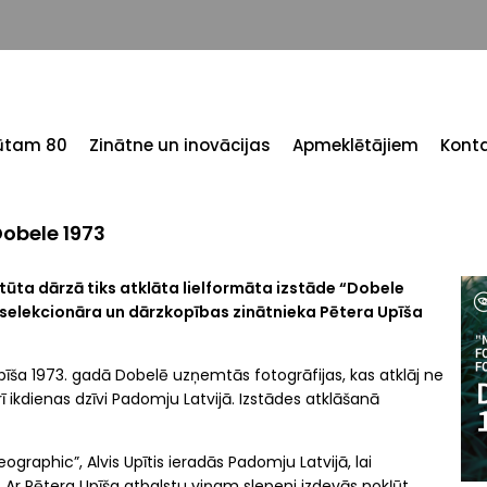
tūtam 80
Zinātne un inovācijas
Apmeklētājiem
Konta
Dobele 1973
itūta
dārzā tiks atklāta lielformāta izstāde “Dobele
u selekcionāra un dārzkopības zinātnieka
Pētera Upīša
pīša
1973. gadā Dobelē uzņemtās fotogrāfijas, kas atklāj ne
ī ikdienas dzīvi Padomju Latvijā. Izstādes atklāšanā
Geographic”,
Alvis Upītis
ieradās Padomju Latvijā, lai
. Ar Pētera Upīša atbalstu viņam slepeni izdevās nokļūt