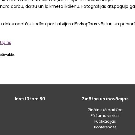
onāra darbu, dārzu un laikmeta ikdienu. Fotogrāfijas atspoguļo gan 
gu dokumentālu liecību par Latvijas dārzkopības vēsturi un person
 Upītis
 pārvalde
.
Institūtam 80
Zinātne un inovācijas
Zinātniskā darbība
Pētījumu virzieni
Publikācijas
Konferences