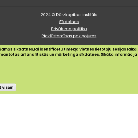
2024 © Dārzkopības institūts
Sīkdatnes
Privātuma politika
Piekļūstamības paziņojums
amās sīkdatnes,lai identificētu tīmekļa vietnes lietotāju sesijas laikā.
 izmantotas arī analītiskās un mārketinga sīkdatnes. Sīkāka informācij
st visām