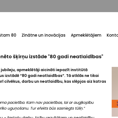
tūtam 80
Zinātne un inovācijas
Apmeklētājiem
Konta
onēto šķirņu izstāde "80 gadi neatlaidības"
ubileju, apmeklētāji aicināti iepazīt institūtā
s izstādē “80 gadi neatlaidības”. Tā atklās ne tikai
ī cilvēkus, darbu un neatlaidību, kas slēpjas aiz katras
ama pacietība. Kam nav pacietības, lai ar augļkopību
rīko uguņošanu. Tur efekts būs sasniegts tūliņ.”
ību – ilgstošu darbu, ticību rezultātam un neatlaidību