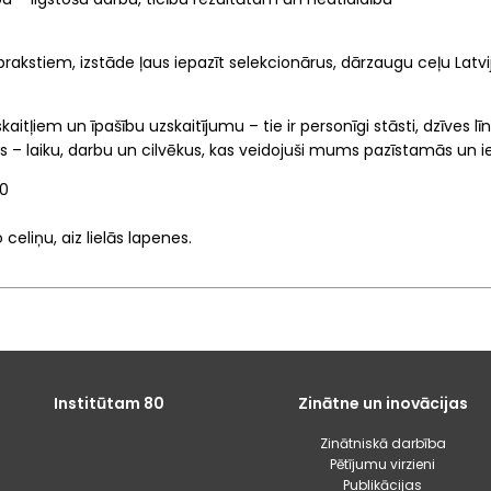
aprakstiem, izstāde ļaus iepazīt selekcionārus, dārzaugu ceļu Lat
kaitļiem un īpašību uzskaitījumu – tie ir personīgi stāsti, dzīves līni
kts – laiku, darbu un cilvēkus, kas veidojuši mums pazīstamās un i
00
eliņu, aiz lielās lapenes.
Institūtam 80
Zinātne un inovācijas
Zinātniskā darbība
Pētījumu virzieni
Publikācijas