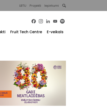
LBTU
Projekti
Iepirkumi
Facebook
Instagram
LinkedIn
YouTube
Spotify
kti
Fruit Tech Centre
E-veikals