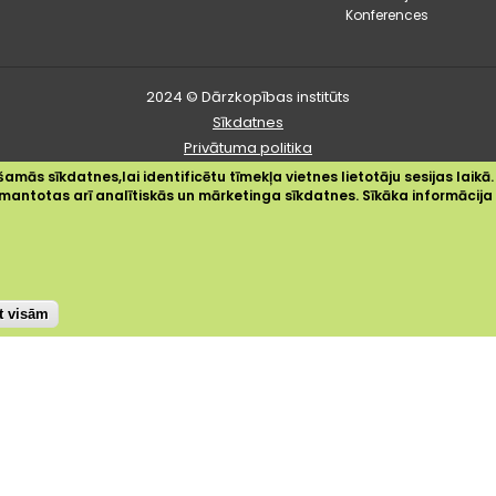
Konferences
2024 © Dārzkopības institūts
Sīkdatnes
Privātuma politika
Piekļūstamības paziņojums
amās sīkdatnes,lai identificētu tīmekļa vietnes lietotāju sesijas laikā.
 izmantotas arī analītiskās un mārketinga sīkdatnes. Sīkāka informācij
st visām