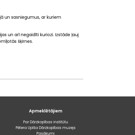
vijā un sasniegumus, ar kuriem
jas un arī negaidīti kuriozi. Izstāde ļauj
emīļotās šķirnes.
Apmeklētājiem
Par Dārzkopības institūtu
Pētera Upīša Dārzkopības muzejs
Pasākumi