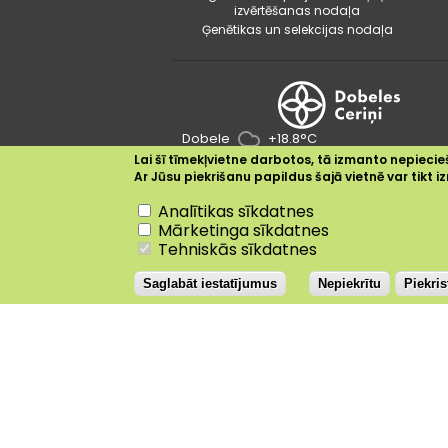
izvērtēšanas nodaļa
Ģenētikas un selekcijas nodaļa
Dobele
+18.8°C
Lai šī tīmekļvietne darbotos, tā izmanto nepiecieš
Ar Jūsu piekrišanu papildus šajā vietnē var tikt
Nepiekrītu
Analītikas sīkdatnes
Mārketinga sīkdatnes
Tehniskās sīkdatnes
Saglabāt iestatījumus
Nepiekrītu
Piekri