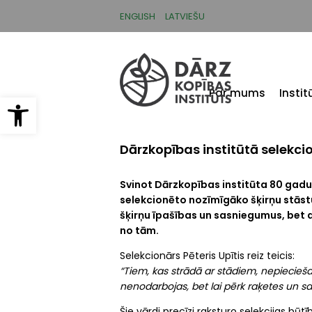
Pārlekt
uz
ENGLISH
LATVIEŠU
galveno
saturu
Par mums
Insti
Open toolbar
Dārzkopības institūtā selekci
Svinot
Dārzkopības institūta
80 gadu j
selekcionēto nozīmīgāko šķirņu stāstu
šķirņu īpašības un sasniegumus, bet ar
no tām.
Selekcionārs
Pēteris Upītis
reiz teicis:
“Tiem, kas strādā ar stādiem, nepiecieš
nenodarbojas, bet lai pērk raķetes un sa
Šie vārdi precīzi raksturo selekcijas būt