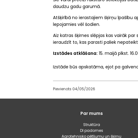
daudzu gadu garumā.
Atšķirībā no ierastajiem šķirņu īpašību 
lepojamies vēl šodien.
Aiz katras šķirnes slēpjas kas vairāk par s
ieraudzīt to, kas parasti paliek nepatei
Izstādes atklāšana:
15. maijā plkst. 16.
Izstāde būs apskatāma, ejot pa galveno c
Pievienots 04/05/2026
Galvenā
Par mums
izvēlne
Struktūra
DI padomes
Agrotehnisko pētījumu un šķirņu