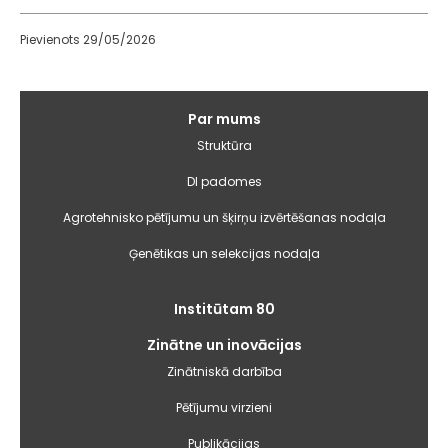
Pievienots 29/05/2026
Galvenā
Par mums
izvēlne
Struktūra
DI padomes
Agrotehnisko pētījumu un šķirņu izvērtēšanas nodaļa
Ģenētikas un selekcijas nodaļa
Institūtam 80
Zinātne un inovācijas
Zinātniskā darbība
Pētījumu virzieni
Publikācijas