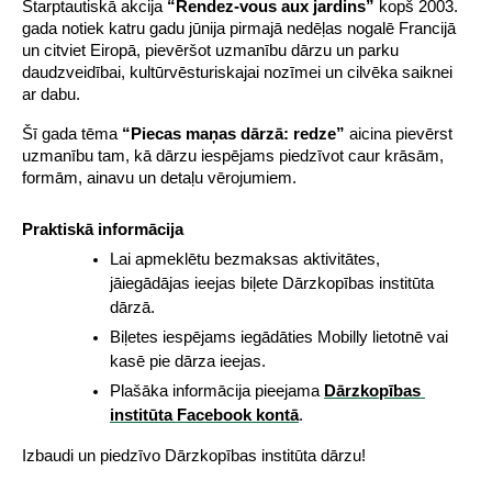
Starptautiskā akcija 
“Rendez-vous aux jardins”
 kopš 2003. 
gada notiek katru gadu jūnija pirmajā nedēļas nogalē Francijā 
un citviet Eiropā, pievēršot uzmanību dārzu un parku 
daudzveidībai, kultūrvēsturiskajai nozīmei un cilvēka saiknei 
ar dabu.
Šī gada tēma 
“Piecas maņas dārzā: redze”
 aicina pievērst 
uzmanību tam, kā dārzu iespējams piedzīvot caur krāsām, 
formām, ainavu un detaļu vērojumiem.
Praktiskā informācija
Lai apmeklētu bezmaksas aktivitātes, 
jāiegādājas ieejas biļete Dārzkopības institūta 
dārzā.
Biļetes iespējams iegādāties Mobilly lietotnē vai 
kasē pie dārza ieejas.
Plašāka informācija pieejama 
Dārzkopības 
institūta Facebook kontā
.
Izbaudi un piedzīvo Dārzkopības institūta dārzu!