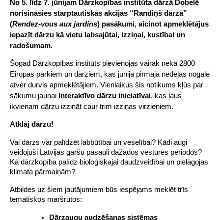
No 5. līdz 7. jūnijam Dārzkopības institūta dārzā Dobelē 
norisināsies starptautiskās akcijas 
“Randiņš dārzā”
(
Rendez-vous aux jardins
) pasākumi, aicinot apmeklētājus 
iepazīt dārzu kā vietu labsajūtai, izziņai, kustībai un 
radošumam.
Šogad Dārzkopības institūts pievienojas vairāk nekā 2800 
Eiropas parkiem un dārziem, kas jūnija pirmajā nedēļas nogalē 
atver durvis apmeklētājiem. Vienlaikus šis notikums kļūs par 
sākumu jaunai 
Interaktīvo dārzu iniciatīvai
, kas ļaus 
ikvienam dārzu izzināt caur trim izziņas virzieniem.
Atklāj dārzu!
Vai dārzs var palīdzēt labbūtībai un veselībai? Kādi augi 
veidojuši Latvijas garšu pasauli dažādos vēstures periodos? 
Kā dārzkopība palīdz bioloģiskajai daudzveidībai un pielāgojas 
klimata pārmaiņām?
Atbildes uz šiem jautājumiem būs iespējams meklēt trīs 
tematiskos maršrutos:
Dārzaugu audzēšanas sistēmas