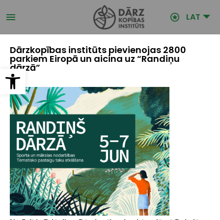
Pārlekt
uz
LAT
galveno
saturu
Dārzkopības institūts pievienojas 2800
parkiem Eiropā un aicina uz “Randiņu
dārzā”
Open toolbar