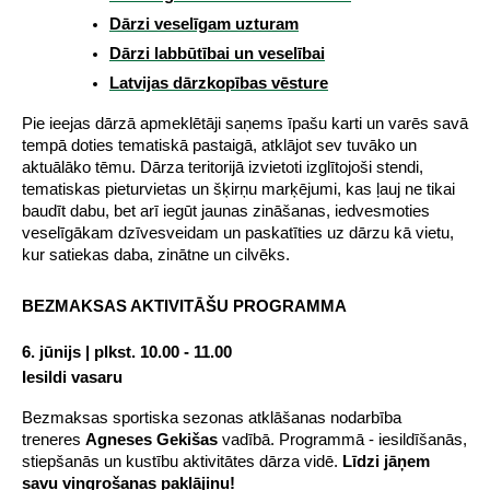
Dārzi veselīgam uzturam
Dārzi labbūtībai un veselībai
Latvijas dārzkopības vēsture
Pie ieejas dārzā apmeklētāji saņems īpašu karti un varēs savā 
tempā doties tematiskā pastaigā, atklājot sev tuvāko un 
aktuālāko tēmu. Dārza teritorijā izvietoti izglītojoši stendi, 
tematiskas pieturvietas un šķirņu marķējumi, kas ļauj ne tikai 
baudīt dabu, bet arī iegūt jaunas zināšanas, iedvesmoties 
veselīgākam dzīvesveidam un paskatīties uz dārzu kā vietu, 
kur satiekas daba, zinātne un cilvēks.
BEZMAKSAS AKTIVITĀŠU PROGRAMMA
6. jūnijs | plkst. 10.00 - 11.00
Iesildi vasaru
Bezmaksas sportiska sezonas atklāšanas nodarbība 
treneres 
Agneses Gekišas
 vadībā. Programmā - iesildīšanās, 
stiepšanās un kustību aktivitātes dārza vidē.
 Līdzi jāņem 
savu vingrošanas paklājiņu!