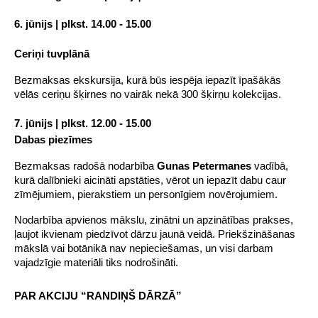
6. jūnijs | plkst. 14.00 - 15.00
Ceriņi tuvplānā
Bezmaksas ekskursija, kurā būs iespēja iepazīt īpašākās 
vēlās ceriņu šķirnes no vairāk nekā 300 šķirņu kolekcijas.
7. jūnijs | plkst. 12.00 - 15.00
Dabas piezīmes
Bezmaksas radošā nodarbība 
Gunas Petermanes
 vadībā, 
kurā dalībnieki aicināti apstāties, vērot un iepazīt dabu caur 
zīmējumiem, pierakstiem un personīgiem novērojumiem.
Nodarbība apvienos mākslu, zinātni un apzinātības prakses, 
ļaujot ikvienam piedzīvot dārzu jaunā veidā. Priekšzināšanas 
mākslā vai botānikā nav nepieciešamas, un visi darbam 
vajadzīgie materiāli tiks nodrošināti.
PAR AKCIJU “RANDIŅŠ DĀRZĀ”