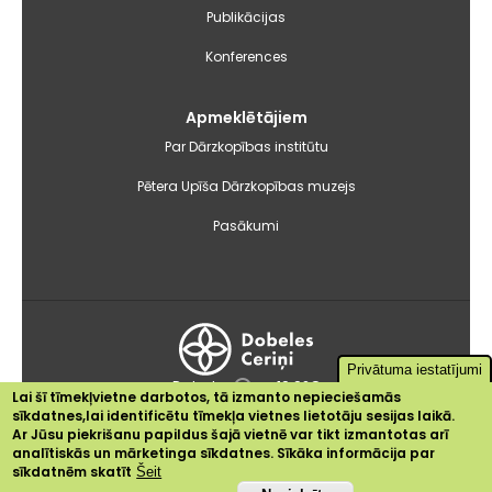
Publikācijas
Konferences
Apmeklētājiem
Par Dārzkopības institūtu
Pētera Upīša Dārzkopības muzejs
Pasākumi
Privātuma iestatījumi
Dobele
+19.9°C
Lai šī tīmekļvietne darbotos, tā izmanto nepieciešamās
sīkdatnes,lai identificētu tīmekļa vietnes lietotāju sesijas laikā.
2024 © Dārzkopības institūts
Ar Jūsu piekrišanu papildus šajā vietnē var tikt izmantotas arī
Sīkdatnes
analītiskās un mārketinga sīkdatnes. Sīkāka informācija par
Privātuma politika
sīkdatnēm skatīt
Šeit