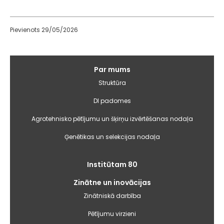
Pievienots 29/05/2026
Galvenā
Par mums
izvēlne
Struktūra
DI padomes
Agrotehnisko pētījumu un šķirņu izvērtēšanas nodaļa
Ģenētikas un selekcijas nodaļa
Institūtam 80
Zinātne un inovācijas
Zinātniskā darbība
Pētījumu virzieni