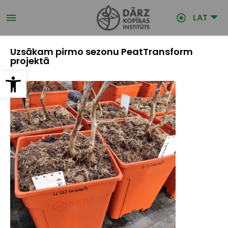
Pārlekt
uz
LAT
galveno
saturu
Uzsākam pirmo sezonu PeatTransform
projektā
Open toolbar