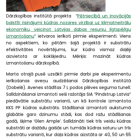
Dārzkopības institūtā projekta “
Pētniecībā un inovācijās
balstīti risinājumi kūdras nozares virzībai uz klimatneitrālu
ekonomiku, veicinot Latvijas dabas resursu ilgtspējīgu
izmantošanu
” ietvaros ierīkoti pirmie eksperimenti. Viens
no aspektiem, ko pētām šajā projektā ir substrātu
efektivitātes novērtējums, kur kūdra vismaz daļēji
aizvietota ar kokšķiedru. Mērķis: mazināt kūdras
izmantošanu dārzkopībā.
Marta otrajā pusē uzsākti pirmie darbi pie eksperimentu
ierīkošanas aveņu audzēšanai Dārzkopības institūtā
(Dobelē). Avenes stādītas 7 L podos plēves seguma tunelī.
Salīdzināšanai izmantoti seši ražotāja SIA “Pindstrup Latvia”
piedāvātie substrātu varianti, un kā kontrole izmantota
KKS PP kūdras substrāts. Stādīšanai izmantoti aukstumā
glabātie garo dzinumu stādi, kas dod ražu stādīšanas
gadā, šķirne ‘Glen Ample’. Salīdzināti tiek trīs veidu kūdras
substrāti ar dažādu gaišās un tumšās kūdras saturu un trīs
substrātu varianti, kur daļa kūdras aizstāta ar 40, 50 un 65