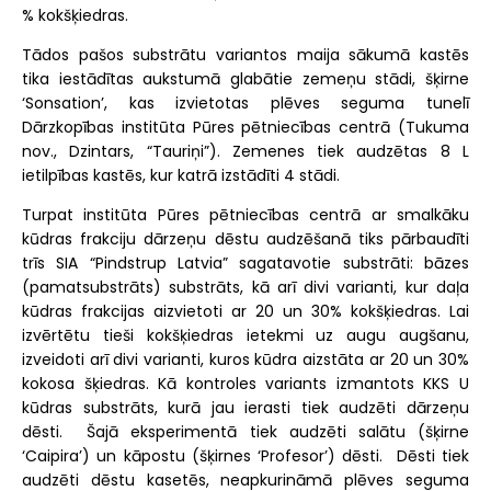
% kokšķiedras.
Tādos pašos substrātu variantos maija sākumā kastēs
tika iestādītas aukstumā glabātie zemeņu stādi, šķirne
‘Sonsation’, kas izvietotas plēves seguma tunelī
Dārzkopības institūta Pūres pētniecības centrā (Tukuma
nov., Dzintars, “Tauriņi”). Zemenes tiek audzētas 8 L
ietilpības kastēs, kur katrā izstādīti 4 stādi.
Turpat institūta Pūres pētniecības centrā ar smalkāku
kūdras frakciju dārzeņu dēstu audzēšanā tiks pārbaudīti
trīs SIA “Pindstrup Latvia” sagatavotie substrāti: bāzes
(pamatsubstrāts) substrāts, kā arī divi varianti, kur daļa
kūdras frakcijas aizvietoti ar 20 un 30% kokšķiedras. Lai
izvērtētu tieši kokšķiedras ietekmi uz augu augšanu,
izveidoti arī divi varianti, kuros kūdra aizstāta ar 20 un 30%
kokosa šķiedras. Kā kontroles variants izmantots KKS U
kūdras substrāts, kurā jau ierasti tiek audzēti dārzeņu
dēsti. Šajā eksperimentā tiek audzēti salātu (šķirne
‘Caipira’) un kāpostu (šķirnes ‘Profesor’) dēsti. Dēsti tiek
audzēti dēstu kasetēs, neapkurināmā plēves seguma