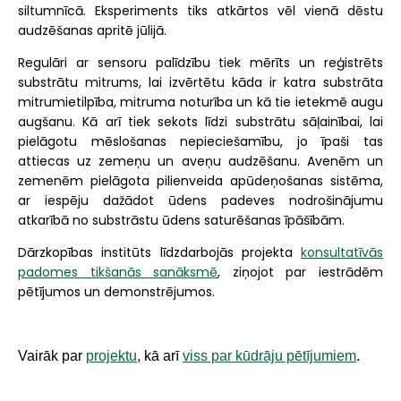
siltumnīcā. Eksperiments tiks atkārtos vēl vienā dēstu
audzēšanas apritē jūlijā.
Regulāri ar sensoru palīdzību tiek mērīts un reģistrēts
substrātu mitrums, lai izvērtētu kāda ir katra substrāta
mitrumietilpība, mitruma noturība un kā tie ietekmē augu
augšanu. Kā arī tiek sekots līdzi substrātu sāļainībai, lai
pielāgotu mēslošanas nepieciešamību, jo īpaši tas
attiecas uz zemeņu un aveņu audzēšanu. Avenēm un
zemenēm pielāgota pilienveida apūdeņošanas sistēma,
ar iespēju dažādot ūdens padeves nodrošinājumu
atkarībā no substrāstu ūdens saturēšanas īpāšībām.
Dārzkopības institūts līdzdarbojās projekta
konsultatīvās
padomes tikšanās sanāksmē
, ziņojot par iestrādēm
pētījumos un demonstrējumos.
Vairāk par
projektu
, kā arī
viss par kūdrāju pētījumiem
.