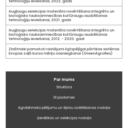
tehnoloģiju ieviešanai, 2022. gads
Augļaugu selekcijas materiāla novērtēšana integrēto un
bioloģisko lauksaimniecības kultūraugu audzēšanas
tehnoloģiju ieviešanai, 2021. gads
Augļaugu selekcijas materiāla novērtēšana integrēto un
bioloģisko lauksaimniecības kultūraugu audzēšanas
tehnoloģiju ieviešanai, 2012. - 2020. gadi
Zinātniski pamatoti risinājumi ilgtspējīgai pārtikas sistēmai
Eiropas zaļā kursa mērķu sasniegšanai (GreenAgroRes)
Galvenā
Par mums
izvēlne
Struktūra
DI padomes
Agrotehnisko pētījumu un šķirņu izvērtēšanas nodaļa
Ģenētikas un selekcijas nodaļa