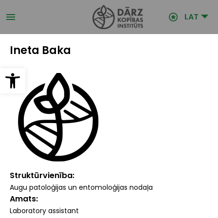
Pārlekt
uz
LAT
galveno
saturu
Ineta Baka
Open toolbar
Struktūrvienība
Augu patoloģijas un entomoloģijas nodaļa
Amats
Laboratory assistant