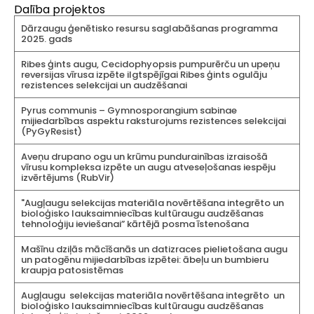
Dalība projektos
Dārzaugu ģenētisko resursu saglabāšanas programma
2025. gads
Ribes ģints augu, Cecidophyopsis pumpurērču un upeņu
reversijas vīrusa izpēte ilgtspējīgai Ribes ģints ogulāju
rezistences selekcijai un audzēšanai
Pyrus communis – Gymnosporangium sabinae
mijiedarbības aspektu raksturojums rezistences selekcijai
(PyGyResist)
Aveņu drupano ogu un krūmu pundurainības izraisošā
vīrusu kompleksa izpēte un augu atveseļošanas iespēju
izvērtējums (RubVir)
"Augļaugu selekcijas materiāla novērtēšana integrēto un
bioloģisko lauksaimniecības kultūraugu audzēšanas
tehnoloģiju ieviešanai” kārtējā posma īstenošana
Mašīnu dziļās mācīšanās un datizraces pielietošana augu
un patogēnu mijiedarbības izpētei: ābeļu un bumbieru
kraupja patosistēmas
Augļaugu selekcijas materiāla novērtēšana integrēto un
bioloģisko lauksaimniecības kultūraugu audzēšanas