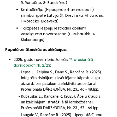
R. Rancāne, G. Bundzēna)
Smiltsērkšķu (Hippophae rhamnoides L.)
slimību izpēte Latvijā (K. Drevinska, M. Jundzis,
I. Moročko-Bičevska)
Tālizpētes iespēju iestrādes ābelēm
veselīguma novērtēšanā (E. Rubauskis, A.
Slokenbergs)
Populārzinātniskās publikācijas:
2025. gada novembris, žurnāls
“Profesionālā
dārzkopība”, Nr. 2/23
:
Lepse L., Zeipiņa S., Dane S., Rancāne R. (2025).
Integrēto risinājumu izvērtējams kāpostu augu
aizsardzības pasākumu efektivitātes celšanai.
Profesionālā DĀRZKOPĪBA, Nr. 23., 46 - 48.lpp.
Rubauskis E., Rancāne R. (2025). Ābeļu kraupis
un izaicinājumi stratēģijā tā ierobežošanai.
Profesionālā DĀRZKOPĪBA, Nr. 23., 57 - 64.lpp.
Laugale V., Rancāne R. (2025). Upeņu stādījumu