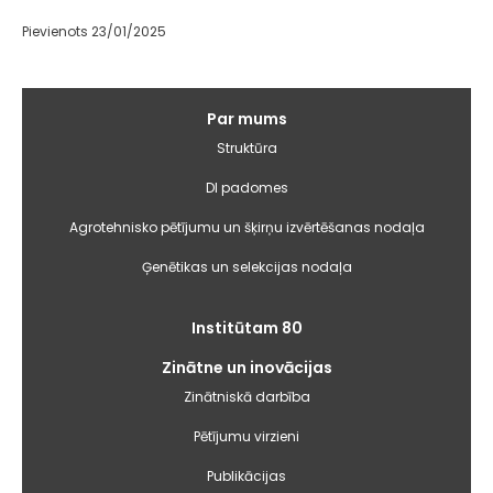
Pievienots 23/01/2025
Galvenā
Par mums
izvēlne
Struktūra
DI padomes
Agrotehnisko pētījumu un šķirņu izvērtēšanas nodaļa
Ģenētikas un selekcijas nodaļa
Institūtam 80
Zinātne un inovācijas
Zinātniskā darbība
Pētījumu virzieni
Publikācijas