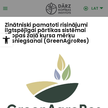
Pārlekt
uz
LAT
galveno
saturu
Zinātniski pamatoti risinājumi
ilgtspējīgai pārtikas sistēmai
Open toolbar
Eiropas zaļā kursa mērķu
sasniegšanai (GreenAgroRes)