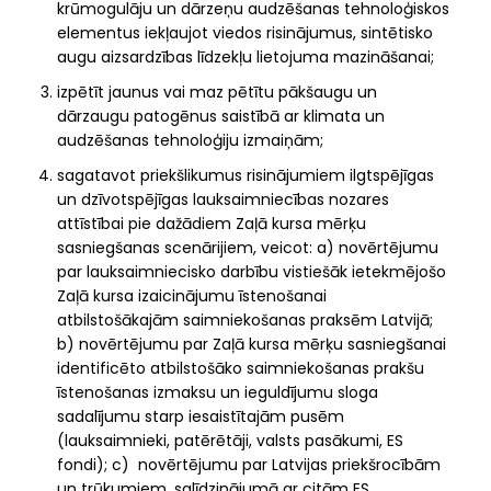
krūmogulāju un dārzeņu audzēšanas tehnoloģiskos
elementus iekļaujot viedos risinājumus, sintētisko
augu aizsardzības līdzekļu lietojuma mazināšanai;
izpētīt jaunus vai maz pētītu pākšaugu un
dārzaugu patogēnus saistībā ar klimata un
audzēšanas tehnoloģiju izmaiņām;
sagatavot priekšlikumus risinājumiem ilgtspējīgas
un dzīvotspējīgas lauksaimniecības nozares
attīstībai pie dažādiem Zaļā kursa mērķu
sasniegšanas scenārijiem, veicot: a) novērtējumu
par lauksaimniecisko darbību vistiešāk ietekmējošo
Zaļā kursa izaicinājumu īstenošanai
atbilstošākajām saimniekošanas praksēm Latvijā;
b) novērtējumu par Zaļā kursa mērķu sasniegšanai
identificēto atbilstošāko saimniekošanas prakšu
īstenošanas izmaksu un ieguldījumu sloga
sadalījumu starp iesaistītajām pusēm
(lauksaimnieki, patērētāji, valsts pasākumi, ES
fondi); c) novērtējumu par Latvijas priekšrocībām
un trūkumiem, salīdzinājumā ar citām ES