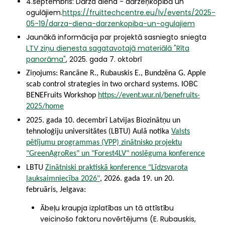
4.septembris: Dārza diena - dārzeņkopībā un
ogulājiem.
https://fruittechcentre.eu/lv/events/2025-
05-19/darza-diena-darzenkopiba-un-ogulajiem
Jaunākā informācija par projektā sasniegto sniegta
LTV ziņu dienesta sagatavotajā materiālā "Rīta
panorāma"
, 2025. gada 7. oktobrī
Ziņojums: Rancāne R., Rubauskis E., Bundzēna G. Apple
scab control strategies in two orchard systems. IOBC
BENEFruits Workshop
https://event.wur.nl/benefruits-
2025/home
2025. gada 10. decembrī Latvijas Biozinātņu un
tehnoloģiju universitātes (LBTU) Aulā notika
Valsts
pētījumu programmas (VPP) zinātnisko projektu
"GreenAgroRes" un "Forest4LV" noslēguma konference
LBTU
Zinātniski praktiskā konference "Līdzsvarota
lauksaimniecība 2026"
, 2026. gada 19. un 20.
februāris, Jelgava:
Ābeļu kraupja izplatības un tā attīstību
veicinošo faktoru novērtējums (E. Rubauskis,