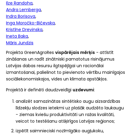
Ilze Randoha
Andra Lemberga
Indra Borisova
Inga Moročko-Bičevska
Kristīne Drevinska
Ineta Baka
Māris Jundzis
Projekta GreenAgroRes
vispārējais mērķis
- attīstīt
zināšanas un radīt zinātniski pamatotus risinājumus
Latvijas dabas resursu ilgtspējīgai un racionālai
izmantošanai, palielinot to pievienoto vērtību mainīgajos
sociālekonomiskajos, vides un klimata apstākļos.
Projektā ir definēti daudzveidīgi
uzdevumi
:
analizēt samazinātas sintētisko augu aizsardzības
līdzekļu slodzes ietekmi uz plašāk audzēto laukaugu
- ziemas kviešu produktivitāti un ražas kvalitāti,
veicot to testēšanu atšķirīgos Latvijas reģionos;
izpētīt saimnieciski nozīmīgāko augļukoku,