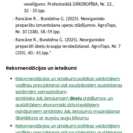
veselīgums. Profesionālā DĀRZKOPĪBA, Nr. 23.,
32 - 35.lpp.
Rancāne R. , Bundzēna G. (2025). Neorganisko
preparātu izmantošana upeņu stādījumos. AgroTops,
Nr. 10 (338), 58.-59.lpp.
Rancāne R., Bundzēna G. (2025). Neorganiskie
preparāti ābeļu kraupja ierobežošanai. AgroTops, Nr. 7
(335), 60.- 61.lpp."
Rekomendācijas un ieteikumi
Rekomendācijas un ieteikumi politikas veidotājiem
vadlīniju precizēšanai vidi saudzējošām audzēšanas
sistēmām samazinātam
sintētisko AAL lietojumam
ābeļu
stādījumos, un
audzētājiem ekonomiski dzīvotspējīgiem
risinājumiem sintētisko AAL lietojuma mazināšanai
ābeļdārzos ar augstu augu blīvumu
Rekomendācijas un ieteikumi politikas veidotājiem
vadlīniju precizēšanai vidi saudzējošām audzēšanas