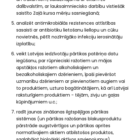
dalībvalstīm, ar lauksaimniecisko darbību vistiešāk
saistīto Zaļā kursa mērķu sasniegšanā;
analizēt antimikrobiālās rezistences attīstības
sasaisti ar antibiotiku lietošanu liellopu un cūku
novietnēs, pētīt nozīmīgāko infekciju ierosinātāju
izplatību;
veikt Latvijas iedzīvotāju pārtikas patēriņa datu
iegūšanu, par rūpnieciski ražotiem un mājas
apstākļos ražotiem alkoholiskajiem un
bezalkoholiskajiem dzērieniem, īpaši pievēršot
uzmanību dzērieniem ar pievienotiem augiem vai
to produktiem, uztura bagātinātājiem, kā arī Latvijai
raksturīgiem produktiem - tējām, zivju un gaļas
kūpinājumiem u.c.;
radīt jaunas zināšanas ilgtspējīgas pārtikas
sistēmas (un pārtikas ražošanas blakusproduktu
pārstrāde augstvērtīgos un pārtikas aprites
normatīvajiem aktiem atbilstošos produktos,
saglabājot bioloģiski aktīvos savienojumus)