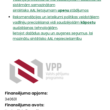
sistēmām samazinātam
sintētisko AAL lietojumam
upeņu
stādījumos
Rekomendācijas un ieteikumi politikas veidotājiem
vadlīniju precizēšanai vidi saudzējošām
kāpostu
audzēšanas tehnoloģijām,
lietojot dažādus augu un augsnes segumus, lai
mazinātu sintētisko AAL nepieciešamību
Finansējuma apjoms
340631
Finansējuma avots