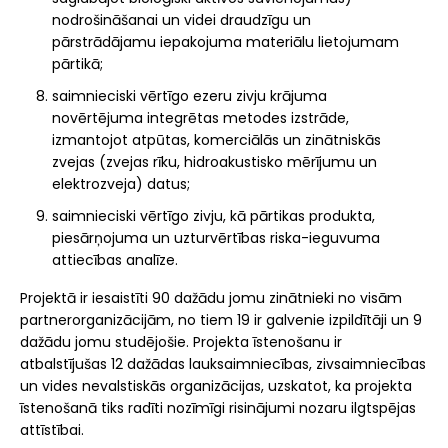
nodrošināšanai un videi draudzīgu un
pārstrādājamu iepakojuma materiālu lietojumam
pārtikā;
saimnieciski vērtīgo ezeru zivju krājuma
novērtējuma integrētas metodes izstrāde,
izmantojot atpūtas, komerciālās un zinātniskās
zvejas (zvejas rīku, hidroakustisko mērījumu un
elektrozveja) datus;
saimnieciski vērtīgo zivju, kā pārtikas produkta,
piesārņojuma un uzturvērtības riska-ieguvuma
attiecības analīze.
Projektā ir iesaistīti 90 dažādu jomu zinātnieki no visām
partnerorganizācijām, no tiem 19 ir galvenie izpildītāji un 9
dažādu jomu studējošie. Projekta īstenošanu ir
atbalstījušas 12 dažādas lauksaimniecības, zivsaimniecības
un vides nevalstiskās organizācijas, uzskatot, ka projekta
īstenošanā tiks radīti nozīmīgi risinājumi nozaru ilgtspējas
attīstībai.