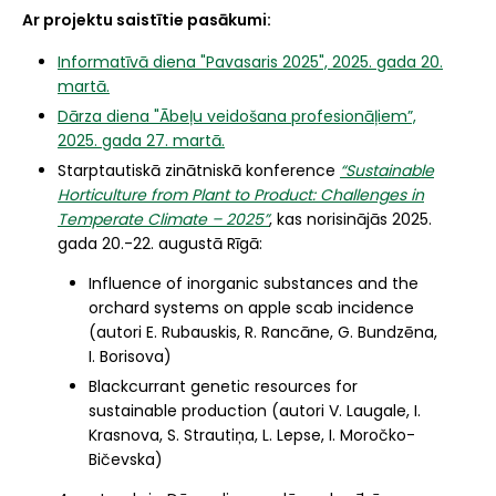
Ar projektu saistītie pasākumi:
Informatīvā diena "Pavasaris 2025", 2025. gada 20.
martā.
Dārza diena "Ābeļu veidošana profesionāļiem”,
2025. gada 27. martā.
Starptautiskā zinātniskā konference
“Sustainable
Horticulture from Plant to Product: Challenges in
Temperate Climate – 2025”
, kas norisinājās 2025.
gada 20.-22. augustā Rīgā:
Influence of inorganic substances and the
orchard systems on apple scab incidence
(autori E. Rubauskis, R. Rancāne, G. Bundzēna,
I. Borisova)
Blackcurrant genetic resources for
sustainable production (autori V. Laugale, I.
Krasnova, S. Strautiņa, L. Lepse, I. Moročko-
Bičevska)