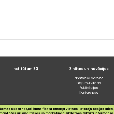
Institūtam 80
Zinātne un inovācijas
Zinātniskā darbība
Pētījumu virzieni
Publikācijas
Konferences
amās sīkdatnes,lai identificētu tīmekļa vietnes lietotāju sesijas laikā.
2024 © Dārzkopības institūts
 izmantotas arī analītiskās un mārketinga sīkdatnes. Sīkāka informācij