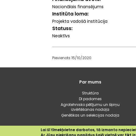
Nacionālais finansējums
Institūta loma
Projekta vadošā institūcija
Statuss
Neaktīvs
Pievienots 15/10/2020
Galvenā
Par mums
izvēlne
Struktūra
DI padomes
Agrotehnisko pētījumu un šķirņu
izvērtēšanas nodaļa
Ģenētikas un selekcijas nodaļa
Lai šī tīmekļvietne darbotos, tā izmanto nepiecieš
Ar Jūsu piekrišanu papildus šajā vietnē var tikt