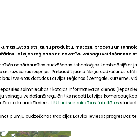
mas „Atbalsts jaunu produktu, metožu, procesu un tehnoloģij
žādos Latvijas reģionos ar inovatīvu vainagu veidošanas si
iecībās nepārbaudītas audzēšanas tehnoloģijas kombinācijā ar j
 un ražošanas iespējas. Pārbaudīt jauno šķirņu audzēšanas atšķir
ības izvēlētas dažādos Latvijas reģionos (Zemgalē, Kurzemē, V
pazīties saimniecībās rīkotajās informatīvajās dienās (iepazīties 
u vainagu veidošanā regulāri tiks nodoti Latvijas komercaugļkopj
onālo skolu audzēkņiem,
LLU Lauksaimniecības fakultātes
studen
t plūmju audzēšanas tradīcijas Latvijā, ieviešot progresīvas teh