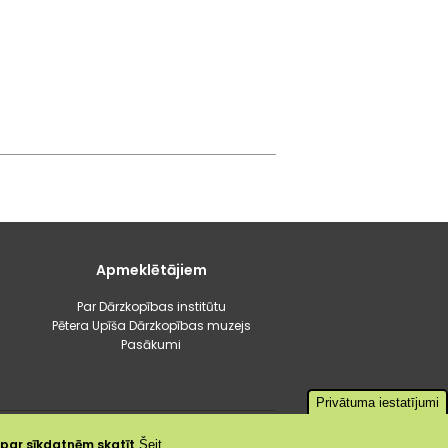
Apmeklētājiem
Par Dārzkopības institūtu
Pētera Upīša Dārzkopības muzejs
Pasākumi
Privātuma iestatījumi
a par sīkdatnēm skatīt
Šeit