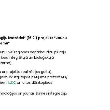
u izstrādei” (16.2.) projekts “Jaunu
stēmu”
aunu, vēl reģionos nepārbaudītu plūmju
ības integrētajā un bioloģiskajā
idzemē).
ar projekta realizācijas gaitu);
iem; kā izglītojošs pētījums prezentēts/
tiem,
LLKC
un citos dārzkopības
noloģijas un jaunas šķirnes integrētajā