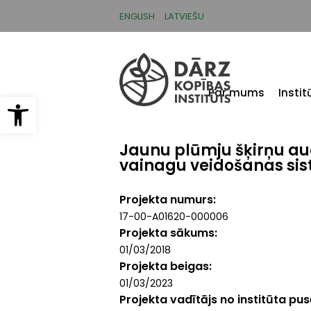
Pārlekt
uz
ENGLISH
LATVIEŠU
galveno
saturu
Par mums
Insti
Open toolbar
Jaunu plūmju šķirņu aud
vainagu veidošanas si
Projekta numurs
17-00-A01620-000006
Projekta sākums
01/03/2018
Projekta beigas
01/03/2023
Projekta vadītājs no institūta pu