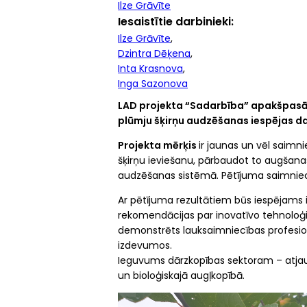
Ilze Grāvīte
Iesaistītie darbinieki
Ilze Grāvīte
Dzintra Dēķena
Inta Krasnova
Inga Sazonova
LAD projekta “Sadarbība” apakšpasāku
plūmju šķirņu audzēšanas iespējas da
Projekta mērķis
ir jaunas un vēl saimn
šķirņu ieviešanu, pārbaudot to augšanas
audzēšanas sistēmā. Pētījuma saimniec
Ar pētījuma rezultātiem būs iespējams ie
rekomendācijas par inovatīvo tehnoloģij
demonstrēts lauksaimniecības profesi
izdevumos.
Ieguvums dārzkopības sektoram – atjauno
un bioloģiskajā augļkopībā.