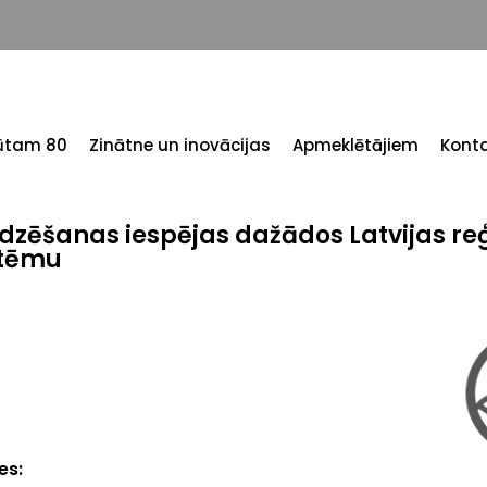
tūtam 80
Zinātne un inovācijas
Apmeklētājiem
Konta
zēšanas iespējas dažādos Latvijas reģ
stēmu
ses