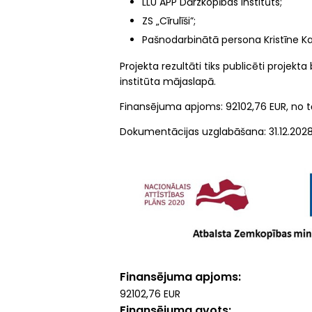
LLU APP Dārzkopības institūts;
ZS „Cīrulīši”;
Pašnodarbinātā persona Kristīne K
Projekta rezultāti tiks publicēti projek
institūta mājaslapā.
Finansējuma apjoms: 92102,76 EUR, no tā
Dokumentācijas uzglabāšana: 31.12.2028
Finansējuma apjoms
92102,76 EUR
Finansējuma avots