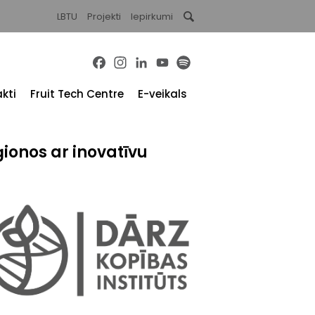
LBTU
Projekti
Iepirkumi
Facebook
Instagram
LinkedIn
YouTube
Spotify
kti
Fruit Tech Centre
E-veikals
ionos ar inovatīvu