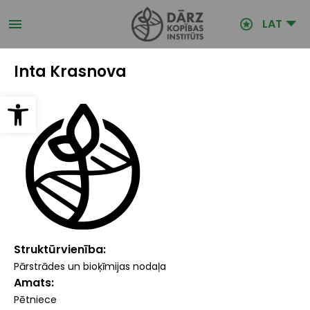
Pārlekt
uz
LAT
galveno
saturu
Inta Krasnova
Open toolbar
Struktūrvienība
Pārstrādes un bioķīmijas nodaļa
Amats
Pētniece