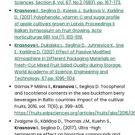
Sciences, Section B, Vol. 67, No.2 (683), pp. 167-173.
Krasnova I.
, Seglina D., Kviesis J., Surikova V., Karklina
D. (2013) Polyphenolic, vitamin C and sugar profile
of apple cultivars grown in Latvia. Proceedings II
Balkan Symposium on Fruit Growing, Acta
Horticulturae 981, Vol.(1), 613-619.
Krasnova I.
, Dukalska L., Seglina D., Juhnevica K., Sne
E., Karklina D. (2012) Effect of Passive Modified
Atmosphere in Different Packaging Materials on
Fresh-Cut Mixed Fruit Salad Quality during Storage.
World Academy of Science, Engineering and
Technology, 67,pp. 1095-1104
Górnas P Mišina
I., Krasnova
I., Segliņa D. Tocopherol
and tocotrienol contents in the sea buckthorn berry
beverages in Baltic countries: Impact of the cultivar.
Fruits, 2016, vol. 71(6), p. 399-405.
https://fruits.edpsciences.org/articles/fruits/abs/2016/06/
Zvaigzne G., Kārkliņa D., Thomas J.M., Kuehn S.,
Krasnova I
., Segliņa D., (2017), Ultra -high
temperature effect on bioactive compounds and