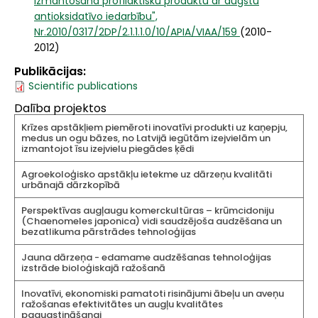
izmantošana profilaktisku produktu ar augstu
antioksidatīvo iedarbību",
Nr.2010/0317/2DP/2.1.1.1.0/10/APIA/VIAA/159
(2010-
2012)
Publikācijas
Scientific publications
Dalība projektos
Krīzes apstākļiem piemēroti inovatīvi produkti uz kaņepju,
medus un ogu bāzes, no Latvijā iegūtām izejvielām un
izmantojot īsu izejvielu piegādes ķēdi
Agroekoloģisko apstākļu ietekme uz dārzeņu kvalitāti
urbānajā dārzkopībā
Perspektīvas augļaugu komerckultūras – krūmcidoniju
(Chaenomeles japonica) vidi saudzējoša audzēšana un
bezatlikuma pārstrādes tehnoloģijas
Jauna dārzeņa - edamame audzēšanas tehnoloģijas
izstrāde bioloģiskajā ražošanā
Inovatīvi, ekonomiski pamatoti risinājumi ābeļu un aveņu
ražošanas efektivitātes un augļu kvalitātes
paaugstināšanai