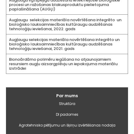
Augļaugu ilgtspējīgu audzēšanu ietekmējošie bioloģiskie
procesi un ražošanas blakusproduktu pielietojuma
paplašināšana (AUGĻI)
Augļaugu selekcijas materiāla novērtēšana integrēto un
bioloģisko lauksaimniecības kultūraugu audzēšanas
tehnoloģiju ieviešanai, 2022. gads
Augļaugu selekcijas materiāla novērtēšana integrēto un
bioloģisko lauksaimniecības kultūraugu audzēšanas
tehnoloģiju ieviešanai, 2021. gads
Bionoārdāmo polimēru iegūšana no atjaunojamiem
resursiem augļu aizsargplēvju un iepakojuma materiālu
izstrādei
Galvenā
Par mums
izvēlne
Struktūra
DI padomes
Agrotehnisko pētījumu un šķirņu izvērtēšanas nodaļa