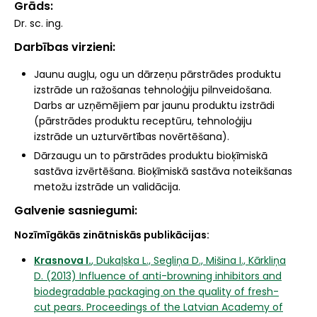
Grāds
Dr. sc. ing.
Darbības virzieni
Jaunu augļu, ogu un dārzeņu pārstrādes produktu
izstrāde un ražošanas tehnoloģiju pilnveidošana.
Darbs ar uzņēmējiem par jaunu produktu izstrādi
(pārstrādes produktu receptūru, tehnoloģiju
izstrāde un uzturvērtības novērtēšana).
Dārzaugu un to pārstrādes produktu bioķīmiskā
sastāva izvērtēšana. Bioķīmiskā sastāva noteikšanas
metožu izstrāde un validācija.
Galvenie sasniegumi
Nozīmīgākās zinātniskās publikācijas:
Krasnova I.
, Dukaļska L., Segliņa D., Mišina I., Kārkliņa
D. (2013) Influence of anti-browning inhibitors and
biodegradable packaging on the quality of fresh-
cut pears. Proceedings of the Latvian Academy of