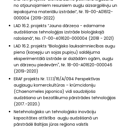
no atjaunojamiem resursiem augļu aizsargplēvju un
iepakojuma materiālu izstrādei”, Nr. 19-00-A01612-
000004 (2019-2022)
LAD 16.2. projekts “Jauna dārzeņa - edamame
audzēšanas tehnoloģijas izstrāde bioloģiskajā
ražošanā”, No. I7-00-401620-000004 (2018 - 2021)
LAD 16.2. projekts “Bioloģisko lauksaimniecības augu
piena (kaņepju un sojas pupiņu) saldējuma
eksperimentālā izstrāde ar dažādām ogām, augļu
un dārzeņu piedevām", Nr. 18-00-A01620-000046
(2019-2020)
ERAF projekts Nr. 1.1.1.1/16/A/094 Perspektīvas
augļaugu komerckultūras – krūmcidoniju
(Chaenomeles japonica) vidi saudzējoša
audzēšana un bezatlikuma pārstrādes tehnoloģijas
(2017.-2020.)
Netehnoloģisko un tehnoloģisko inovāciju
kapacitātes attīstība augļu audzēšanā un
pārstrādē Baltijas jūras reģiona valstīs