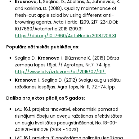
Krasnova, I
., Seglina, D., Aboltins, A., Juhnevica, K.
and Karklina, D. (2018). Quality maintenance of
fresh-cut apple salad by using different anti-
browning agents. Acta Hortic. 1209, 217-224.DOI:
10.17660/ActaHortic.2018.1209.31
https://doi.org/10.17660/ActaHortic.2018.1209.31
Populārzinātniskās publikācijas:
Segliņa D.,
Krasnova I
., Blūzmane K. (2015) Dārza
zemeņu lapas tējai. // Agrotops, Nr.7, 74. lpp.
http://www.la.lv/izdevumi/at/2015/07/01/
Krasnova I
., Segliņa D. (2012) Svaigu augļu salātu
ražošanas iespējas. Agro tops, Nr. 11, 72.-74. lpp.
Dalība projektos pēdējos 5 gados:
LAD 16.1. projekts “Inovatīvi, ekonomiski pamatoti
risinājumi ābeļu un aveņu ražošanas efektivitātes
un augļu kvalitātes paaugstināšanai, No. 18-00-
A01620-000025 (2018 - 2023)
LAD 16.1. projekts “Bionoārdāmo polimēru iegūšana