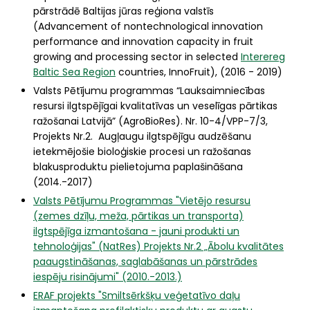
pārstrādē Baltijas jūras reģiona valstīs
(Advancement of nontechnological innovation
performance and innovation capacity in fruit
growing and processing sector in selected
Interereg
Baltic Sea Region
countries, InnoFruit), (2016 - 2019)
Valsts Pētījumu programmas “Lauksaimniecības
resursi ilgtspējīgai kvalitatīvas un veselīgas pārtikas
ražošanai Latvijā” (AgroBioRes). Nr. 10-4/VPP-7/3,
Projekts Nr.2. Augļaugu ilgtspējīgu audzēšanu
ietekmējošie bioloģiskie procesi un ražošanas
blakusproduktu pielietojuma paplašināšana
(2014.-2017)
Valsts Pētījumu Programmas "Vietējo resursu
(zemes dzīļu, meža, pārtikas un transporta)
ilgtspējīga izmantošana - jauni produkti un
tehnoloģijas" (NatRes) Projekts Nr.2 „Ābolu kvalitātes
paaugstināšanas, saglabāšanas un pārstrādes
iespēju risinājumi" (2010.-2013.)
ERAF projekts "Smiltsērkšķu veģetatīvo daļu