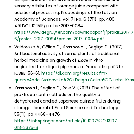
sensory attributes of orange juice compared with
additional processing. Proceedings of the Latvian
Academy of Sciences. Vol. 71 No. 6 (711), pp. 486–
491.DOI: 10.1515/prolas-2017-0084
https://www.degruyter.com/downloadpdf/j/prolas.2017.71
6/prolas-2017-0084/prolas-2017-0084.pdf
Valdovska A., Gāliņa D.,
Krasnova I
., Segliņa D. (2017)
Antibacterial activity of some plants of traditional
herbal medicine on growth of
E.coli
in vitro
originated from liquid pig manure.Proceeding of 7th
ICBBB, 56-61.
https://dl.acm.org/results.cfm?
query=Anda+Valdovska%2C+Daiga+Galipa%2C+lnta+Kras
Krasnova I
., Segliņa D., Pole V. (2018) The effect of
pre-treatment methods on the quality of
dehydrated candied Japanese quince fruits during
storage. Journal of Food Science and Technology
55(11), pp 4468–4476.
https://link.springer.com/article/10.1007%2Fs13197-
018-3375-8