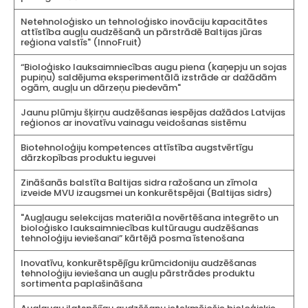
Netehnoloģisko un tehnoloģisko inovāciju kapacitātes
attīstība augļu audzēšanā un pārstrādē Baltijas jūras
reģiona valstīs" (InnoFruit)
“Bioloģisko lauksaimniecības augu piena (kaņepju un sojas
pupiņu) saldējuma eksperimentālā izstrāde ar dažādām
ogām, augļu un dārzeņu piedevām"
Jaunu plūmju šķirņu audzēšanas iespējas dažādos Latvijas
reģionos ar inovatīvu vainagu veidošanas sistēmu
Biotehnoloģiju kompetences attīstība augstvērtīgu
dārzkopības produktu ieguvei
Zināšanās balstīta Baltijas sidra ražošana un zīmola
izveide MVU izaugsmei un konkurētspējai (Baltijas sidrs)
"Augļaugu selekcijas materiāla novērtēšana integrēto un
bioloģisko lauksaimniecības kultūraugu audzēšanas
tehnoloģiju ieviešanai” kārtējā posma īstenošana
Inovatīvu, konkurētspējīgu krūmcidoniju audzēšanas
tehnoloģiju ieviešana un augļu pārstrādes produktu
sortimenta paplašināšana