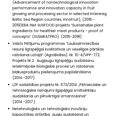
(Advancement of nontechnological innovation
performance and innovation capacity in fruit
growing and processing sector in selected Interereg
Baltic Sea Region countries, InnoFruit), (2016 -
2019)ERA-Net SUSFOOD projekts “Sustainable plant
ingredients for healthier meat products - proof of
concepts” (SUSMEATPRO). (2015-2018)
Valsts Pētījumu programmas “Lauksaimniecības
resursi ilgtspējīgai kvalitatīvas un veselīgas pārtikas
ražošanai Latvijā” (AgroBioRes). Nr. 10-4/VPP-7/3,
Projekts Nr.2. Augļaugu ilgtspējīgu audzēšanu
ietekmējošie bioloģiskie procesi un ražošanas
blakusproduktu pielietojuma paplašināšana
(2014.-2017).
LZP sadarbības projekts Nr. 672/2014 „Pētnieciskie un
tehnoloģiskie risinājumi ilgspējīgai smiltsērkšķu
audzēšanai un pilnvērtīgai izmantošanai”
(2014.-2017.)
Netehnoloģisko un tehnoloģisko inovāciju
kapacitātes attīstība augļu audzēšanā un