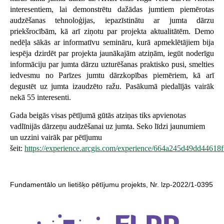
interesentiem, lai demonstrētu dažādas jumtiem piemērotas
audzēšanas tehnoloģijas, iepazīstinātu ar jumta dārzu
priekšrocībām, kā arī ziņotu par projekta aktualitātēm. Demo
nedēļa sākās ar informatīvu semināru, kurā apmeklētājiem bija
iespēja dzirdēt par projekta jaunākajām atziņām, iegūt noderīgu
informāciju par jumta dārzu uzturēšanas praktisko pusi, smelties
iedvesmu no Parīzes jumtu dārzkopības piemēriem, kā arī
degustēt uz jumta izaudzēto ražu. Pasākumā piedalījās vairāk
nekā 55 interesenti.
Gada beigās visas pētījumā gūtās atziņas tiks apvienotas
vadlīnijās dārzeņu audzēšanai uz jumta. Seko līdzi jaunumiem
un uzzini vairāk par pētījumu
šeit:
https://experience.arcgis.com/experience/664a245d49dd44618
Fundamentālo un lietišķo pētījumu projekts, Nr. lzp-2022/1-0395