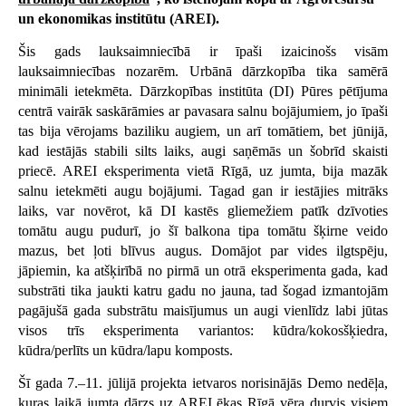
un ekonomikas institūtu (AREI)
.
Šis gads lauksaimniecībā ir īpaši izaicinošs visām
lauksaimniecības nozarēm. Urbānā dārzkopība tika samērā
minimāli ietekmēta. Dārzkopības institūta (DI) Pūres pētījuma
centrā vairāk saskārāmies ar pavasara salnu bojājumiem, jo īpaši
tas bija vērojams baziliku augiem, un arī tomātiem, bet jūnijā,
kad iestājās stabili silts laiks, augi saņēmās un šobrīd skaisti
priecē. AREI eksperimenta vietā Rīgā, uz jumta, bija mazāk
salnu ietekmēti augu bojājumi. Tagad gan ir iestājies mitrāks
laiks, var novērot, kā DI kastēs gliemežiem patīk dzīvoties
tomātu augu pudurī, jo šī balkona tipa tomātu šķirne veido
mazus, bet ļoti blīvus augus. Domājot par vides ilgtspēju,
jāpiemin, ka atšķirībā no pirmā un otrā eksperimenta gada, kad
substrāti tika jaukti katru gadu no jauna, tad šogad izmantojām
pagājušā gada substrātu maisījumus un augi vienlīdz labi jūtas
visos trīs eksperimenta variantos: kūdra/kokosšķiedra,
kūdra/perlīts un kūdra/lapu komposts.
Šī gada 7.–11. jūlijā projekta ietvaros norisinājās Demo nedēļa,
kuras laikā jumta dārzs uz AREI ēkas Rīgā vēra durvis visiem