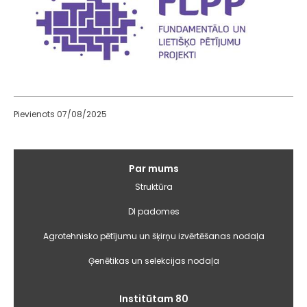
Pievienots 07/08/2025
Galvenā
Par mums
izvēlne
Struktūra
DI padomes
Agrotehnisko pētījumu un šķirņu izvērtēšanas nodaļa
Ģenētikas un selekcijas nodaļa
Institūtam 80