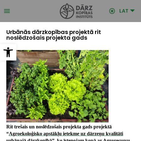
Pārlekt
uz
LAT
galveno
saturu
Urbānās dārzkopības projektā rit
noslēdzošais projekta gads
Open toolbar
Rit trešais un noslēdzošais projekta gads projektā
“
Agroekoloģisko apstākļu ietekme uz dārzeņu kvalitāti
urbānajā dārzkopībā
”,
ko īstenojam kopā ar Agroresursu