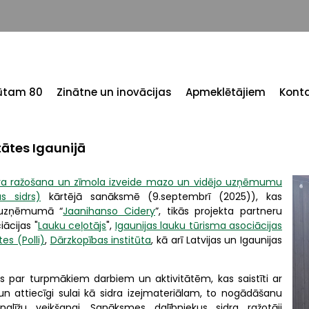
tūtam 80
Zinātne un inovācijas
Apmeklētājiem
Konta
tātes Igaunijā
sidra ražošana un zīmola izveide mazo un vidējo uzņēmumu
s sidrs)
kārtējā sanāksmē (9.septembrī (2025)), kas
s uzņēmumā “
Jaanihanso Cidery
”, tikās projekta partneru
iācijas "
Lauku ceļotājs
",
Igaunijas lauku tūrisma asociācijas
es (Polli)
,
Dārzkopības institūta
, kā arī Latvijas un Igaunijas
jās par turpmākiem darbiem un aktivitātēm, kas saistīti ar
 attiecīgi sulai kā sidra izejmateriālam, to nogādāšanu
nalīžu veikšanai. Sanāksmes dalībniekus sidra ražotāji