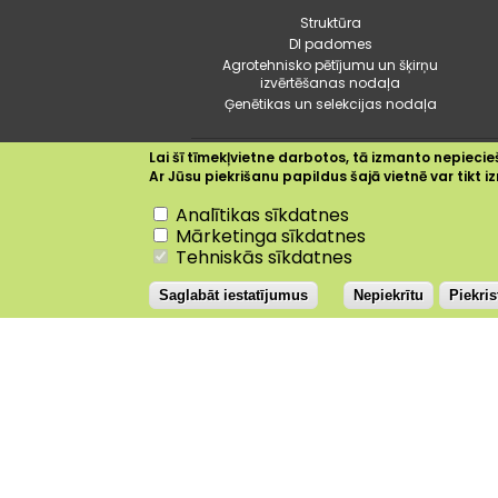
Struktūra
DI padomes
Agrotehnisko pētījumu un šķirņu
izvērtēšanas nodaļa
Ģenētikas un selekcijas nodaļa
Lai šī tīmekļvietne darbotos, tā izmanto nepiecieš
Ar Jūsu piekrišanu papildus šajā vietnē var tikt
Nepiekrītu
Analītikas sīkdatnes
Dobele
+24.5°C
Mārketinga sīkdatnes
Tehniskās sīkdatnes
Saglabāt iestatījumus
Nepiekrītu
Piekri