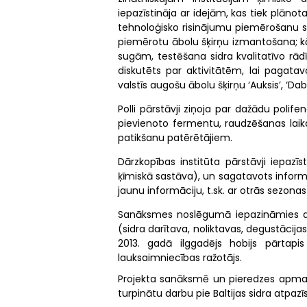
iepazīstināja ar idejām, kas tiek plāno
tehnoloģisko risinājumu piemērošanu si
piemērotu ābolu šķirņu izmantošana; k
sugām, testēšana sidra kvalitatīvo rādī
diskutēts par aktivitātēm, lai pagata
valstīs augošu ābolu šķirņu ‘Auksis’, ‘Dab
Polli pārstāvji ziņoja par dažādu polif
pievienoto fermentu, raudzēšanas laika
patikšanu patērētājiem.
Dārzkopības institūta pārstāvji iepazī
ķīmiskā sastāva), un sagatavots informatī
jaunu informāciju, t.sk. ar otrās sezona
Sanāksmes noslēgumā iepazināmies ar
(sidra darītava, noliktavas, degustācij
2013. gadā ilggadējs hobijs pārtapis
lauksaimniecības ražotājs.
Projekta sanāksmē un pieredzes apmaiņā 
turpinātu darbu pie Baltijas sidra atpa