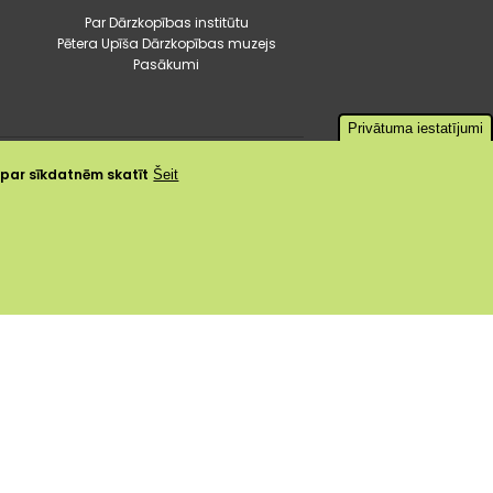
Par Dārzkopības institūtu
Pētera Upīša Dārzkopības muzejs
Pasākumi
Privātuma iestatījumi
a par sīkdatnēm skatīt
Šeit