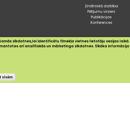
Zinātniskā darbība
Pētījumu virzieni
Publikācijas
Konferences
amās sīkdatnes,lai identificētu tīmekļa vietnes lietotāju sesijas laikā.
2024 © Dārzkopības institūts
 izmantotas arī analītiskās un mārketinga sīkdatnes. Sīkāka informācij
Sīkdatnes
Privātuma politika
Piekļūstamības paziņojums
st visām