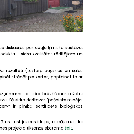
as diskusijas par augļu ķīmisko sastāvu,
odukta – sidra kvalitātes rādītājiem un
īžu rezultāti (tostarp augsnes un sulas
pināt strādāt pie kartes, papildinot to ar
s uzņēmums ar sidra brūvēšanas ražotni
zu. Kā sidra darītavas īpašnieks minēja,
y” ir pilnībā sertificēts bioloģiskās
us, rast jaunas idejas, risinājumus, lai
tienes projekta tikšanās skatāma
šeit
.