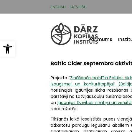
Pārlekt
uz
ENGLISH
LATVIEŠU
galveno
saturu
Par mums
Insti
Open toolbar
Baltic Cider septembra aktivi
Projekta “
Zināšanās balstīta Baltijas 
izaugsmei un konkurētspējai” (Baltija
norisinājās Igaunijas sidra ražošana
pārstāvji no Latvijas Lauku tūrisma asoc
un
Igaunijas Dzīvības zinātņu universitāt
sidra ražotāji.
Tikšanās laikā iesaistītās puses vieno
atkārtotu paraugu iegūšanu āboliem un
zinātniskajām institūcijām ķīmisko a