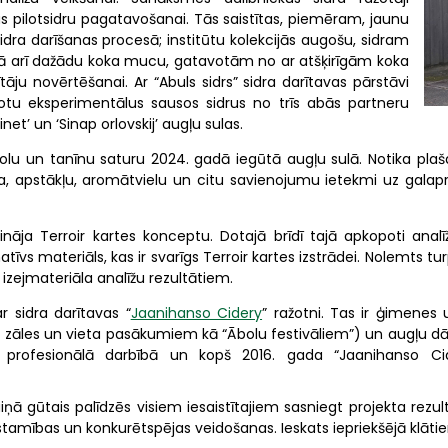
tas pilotsidru pagatavošanai. Tās saistītas, piemēram, jaunu
dra darīšanas procesā; institūtu kolekcijās augošu, sidram
ā arī dažādu koka mucu, gatavotām no ar atšķirīgām koka
tāju novērtēšanai. Ar “Abuls sidrs” sidra darītavas pārstāvi
votu eksperimentālus sausos sidrus no trīs abās partneru
inet’ un ‘Sinap orlovskij’ augļu sulas.
enolu un tanīnu saturu 2024. gadā iegūtā augļu sulā. Notika plaš
, apstākļu, aromātvielu un citu savienojumu ietekmi uz galapr
stināja Terroir kartes konceptu. Dotajā brīdī tajā apkopoti anal
vs materiāls, kas ir svarīgs Terroir kartes izstrādei. Nolemts tur
s izejmateriāla analīžu rezultātiem.
 sidra darītavas “
Jaanihanso Cidery
” ražotni. Tas ir ģimene
as zāles un vieta pasākumiem kā “Ābolu festivāliem”) un augļu dār
 profesionālā darbībā un kopš 2016. gada “Jaanihanso Cider
gūtais palīdzēs visiem iesaistītajiem sasniegt projekta rezultāt
zīstamības un konkurētspējas veidošanas. Ieskats iepriekšējā klā