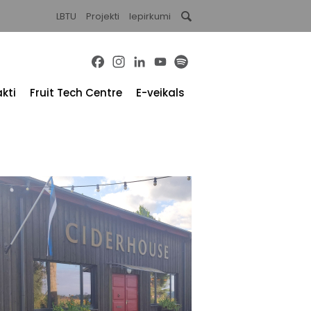
LBTU
Projekti
Iepirkumi
Facebook
Instagram
LinkedIn
YouTube
Spotify
kti
Fruit Tech Centre
E-veikals