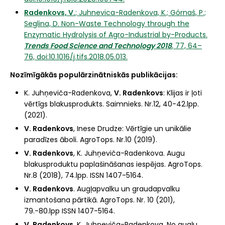
Radenkovs, V.
; Juhnevica-Radenkova, K.; Górnaś, P.;
Seglina, D. Non-Waste Technology through the
Enzymatic Hydrolysis of Agro-Industrial by-Products.
Trends Food Science and Technology 2018
, 77, 64–
76, doi:10.1016/j.tifs.2018.05.013.
Nozīmīgākās populārzinātniskās publikācijas:
K. Juhņeviča-Radenkova,
V. Radenkovs
: Klijas ir ļoti
vērtīgs blakusprodukts. Saimnieks. Nr.12, 40-42.lpp.
(2021).
V. Radenkovs
, Inese Drudze: Vērtīgie un unikālie
paradīzes āboli. AgroTops. Nr.10 (2019).
V. Radenkovs
, K. Juhņeviča-Radenkova. Augu
blakusproduktu paplašināšanas iespējas. AgroTops.
Nr.8 (2018), 74.lpp. ISSN 1407-5164.
V. Radenkovs
. Augļapvalku un graudapvalku
izmantošana pārtikā. AgroTops. Nr. 10 (201),
79.-80.lpp ISSN 1407-5164.
V. Radenkovs
, K. Juhņeviča-Radenkova. No augļu,