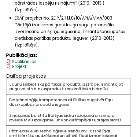
pārstrādes iespēju risinājumi” (2010.-2013.)
(Izpildītājs).
ERAF projekts No. 2DP/2.1.1.1.0/10/APIA/VIAA/083
“Vietējā izcelsmes graudaugu sugu potenciāla
izvērtēšana un šķirņu iegūšana izmantošanai īpašas
diētiskas pārtikas produktu ieguvē” (2010-2013)
(Izpildītājs).
Publikācijas
Publikācijas
Projekti
Dalība projektos
Jaunu sinbiotisku pārtikas produktu izstrāde, izmantojot
augu valsts blakusproduktu enzimātisko hidrolīzi
Biotehnoloģiju kompetences attīstība augstvērtīgu
dārzkopības produktu ieguvei
Zināšanās balstīta Baltijas sidra ražošana un zīmola
izveide MVU izaugsmei un konkurētspējai (Baltijas sidrs)
Pētnieciskie un tehnoloģiskie risinājumi ilgtspējīgai
smiltsērkšķu audzēšanai un pilnvērtīgai izmantošanai