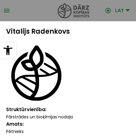
Pārlekt
uz
LAT
galveno
saturu
Vitalijs Radenkovs
Open toolbar
Struktūrvienība
Pārstrādes un bioķīmijas nodaļa
Amats
Pētnieks