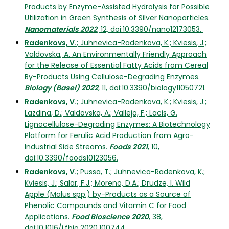
Products by Enzyme-Assisted Hydrolysis for Possible
Utilization in Green Synthesis of Silver Nanoparticles.
Nanomaterials 2022
, 12, doi:10.3390/nano12173053.
Radenkovs, V.
; Juhnevica-Radenkova, K.; Kviesis, J.;
Valdovska, A. An Environmentally Friendly Approach
for the Release of Essential Fatty Acids from Cereal
By-Products Using Cellulose-Degrading Enzymes.
Biology (Basel) 2022
, 11, doi:10.3390/biology11050721.
Radenkovs, V.
; Juhnevica-Radenkova, K.; Kviesis, J.;
Lazdina, D.; Valdovska, A.; Vallejo, F.; Lacis, G.
Lignocellulose-Degrading Enzymes: A Biotechnology
Platform for Ferulic Acid Production from Agro-
Industrial Side Streams.
Foods 2021
, 10,
doi:10.3390/foods10123056.
Radenkovs, V.
; Püssa, T.; Juhnevica-Radenkova, K.;
Kviesis, J.; Salar, F.J.; Moreno, D.A.; Drudze, I. Wild
Apple (Malus spp.) by-Products as a Source of
Phenolic Compounds and Vitamin C for Food
Applications.
Food Bioscience 2020
, 38,
doi:10.1016/j.fbio.2020.100744.