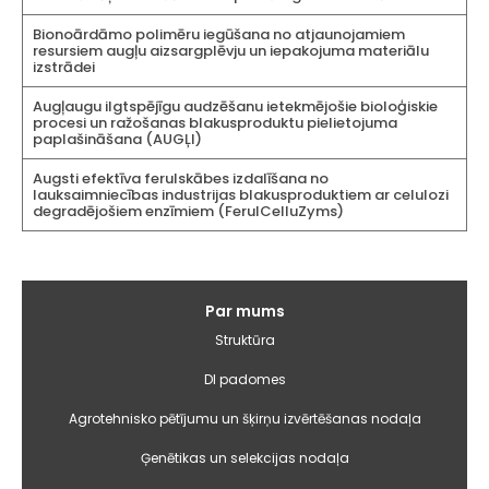
Bionoārdāmo polimēru iegūšana no atjaunojamiem
resursiem augļu aizsargplēvju un iepakojuma materiālu
izstrādei
Augļaugu ilgtspējīgu audzēšanu ietekmējošie bioloģiskie
procesi un ražošanas blakusproduktu pielietojuma
paplašināšana (AUGĻI)
Augsti efektīva ferulskābes izdalīšana no
lauksaimniecības industrijas blakusproduktiem ar celulozi
degradējošiem enzīmiem (FerulCelluZyms)
Galvenā
Par mums
izvēlne
Struktūra
DI padomes
Agrotehnisko pētījumu un šķirņu izvērtēšanas nodaļa
Ģenētikas un selekcijas nodaļa