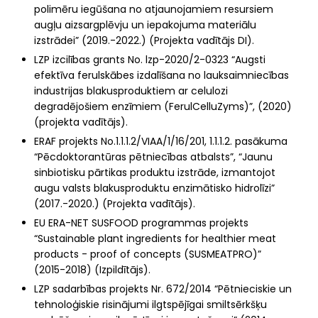
polimēru iegūšana no atjaunojamiem resursiem
augļu aizsargplēvju un iepakojuma materiālu
izstrādei” (2019.-2022.) (Projekta vadītājs DI).
LZP izcilības grants No. lzp-2020/2-0323 “Augsti
efektīva ferulskābes izdalīšana no lauksaimniecības
industrijas blakusproduktiem ar celulozi
degradējošiem enzīmiem (FerulCelluZyms)”, (2020)
(projekta vadītājs).
ERAF projekts No.1.1.1.2/VIAA/1/16/201, 1.1.1.2. pasākuma
“Pēcdoktorantūras pētniecības atbalsts”, “Jaunu
sinbiotisku pārtikas produktu izstrāde, izmantojot
augu valsts blakusproduktu enzimātisko hidrolīzi”
(2017.-2020.) (Projekta vadītājs).
EU ERA-NET SUSFOOD programmas projekts
“Sustainable plant ingredients for healthier meat
products - proof of concepts (SUSMEATPRO)”
(2015-2018) (Izpildītājs).
LZP sadarbības projekts Nr. 672/2014 “Pētnieciskie un
tehnoloģiskie risinājumi ilgtspējīgai smiltsērkšķu