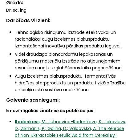
Grāds
Dr. sc. ing.
Darbības virzieni
Tehnoloģisko risinājumu izstrāde efektīvākai un
racionālākai augu izcelsmes blakusproduktu
izmantošanai inovatīvu pārtikas produktu ieguvei.
Videi draudzīgo bionoārdāmu iepakošanas un
pārklājumu materiālu izstrāde no atjaunojamiem
resursiem augļu uzglabāšanas laika pagarināšanai.
Augu izcelsmes blakusproduktu, fermentatīvās
hidrolīzes starpproduktu un produktu fizikālo īpašību
un bioķīmiskā sastāva analizēšana.
Galvenie sasniegumi
5 nozīmīgākās zinātniskās publikācijas:
Radenkovs, V.
; Juhnevica-Radenkova, K.; Jakovlevs,
D.; Zikmanis, P.; Galina, D.; Valdovska, A. The Release
of Non-Extractable Ferulic Acid from Cereal By-