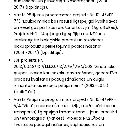
audzēšanai un pilnvērtīgai izmantošanai” (2014–
2017) (Izpildītājs).
Valsts Pētījumu programmas projekts Nr. 10-4/VPP-
7/3 “Lauksaimniecības resursi ilgtspējīgai kvalitatīvas
un veselīgas pārtikas ražošanai Latvijā” (AgroBioRes),
Projekts Nr.2. “Augļaugu ilgtspējīgu audzēšanu
ietekmējošie bioloģiskie procesi un ražošanas
blakusproduktu pielietojuma paplašināšana”
(2014.-2017.) (Izpildītājs).
ESF projekts Nr.
2013/0048/1DP/1.1.1.2.0/13/APIA/VIAA/008 “Zinātnieku
grupas izveide kauleņkoku pavairošanas, ģeneratīvo
procesu kvalitātes paaugstināšanas un augļu
izmantošanas iespēju pētījumiem” (2013.-2015.)
(Izpildītājs).
Valsts Pētījumu programmas projekts Nr. 10-4/VPP-
5/4 “Vietējo resursu (zemes dzīļu, meža, pārtikas un
transporta) ilgtspējīga izmantošana - jauni produkti
un tehnoloģijas” (NatRes), Projekts Nr.2 „Ābolu
kvalitātes paaugstināšanas, saglabāšanas un