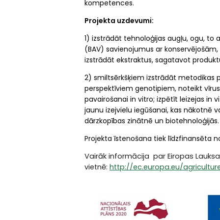
kompetences.
Projekta uzdevumi:
1) izstrādāt tehnoloģijas augļu, ogu, to
(BAV) savienojumus ar konservējošām, a
izstrādāt ekstraktus, sagatavot produk
2) smiltsērkšķiem izstrādāt metodikas p
perspektīviem genotipiem, noteikt vīrusu
pavairošanai in vitro; izpētīt leizejas 
jaunu izejvielu iegūšanai, kas nākotnē 
dārzkopības zinātnē un biotehnoloģijās
Projekta īstenošana tiek līdzfinansēta n
Vairāk informācija par Eiropas Lauksa
vietnē:
http://ec.europa.eu/agricultu