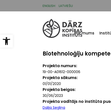
Pārlekt
uz
ENGLISH
LATVIEŠU
galveno
saturu
Par mums
Insti
Open toolbar
Biotehnoloģiju kompete
Projekta numurs
19-00-A01612-000006
Projekta sākums
01/01/2020
Projekta beigas
30/06/2023
Projekta vadītājs no institūta pu
Dalija Segliņa