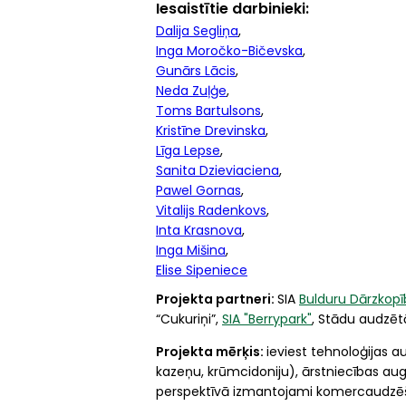
Iesaistītie darbinieki
Dalija Segliņa
Inga Moročko-Bičevska
Gunārs Lācis
Neda Zuļģe
Toms Bartulsons
Kristīne Drevinska
Līga Lepse
Sanita Dzieviaciena
Pawel Gornas
Vitalijs Radenkovs
Inta Krasnova
Inga Mišina
Elise Sipeniece
Projekta partneri:
SIA
Bulduru Dārzkopī
“Cukuriņi”,
SIA "Berrypark"
, Stādu audzētā
Projekta mērķis:
ieviest tehnoloģijas 
kazeņu, krūmcidoniju), ārstniecības aug
perspektīvā izmantojami komercaudzēšanā