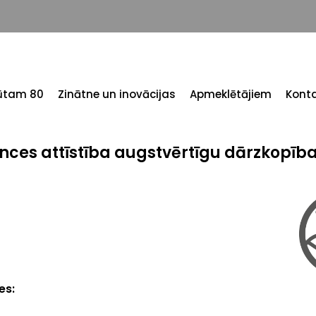
tūtam 80
Zinātne un inovācijas
Apmeklētājiem
Konta
nces attīstība augstvērtīgu dārzkopība
ses