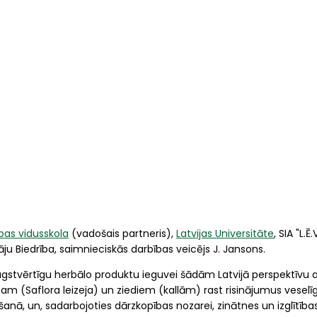
bas vidusskola
(vadošais partneris),
Latvijas Universitāte
, SIA "L.Ē.
ju Biedrība, saimnieciskās darbības veicējs J. Jansons.
augstvērtīgu herbālo produktu ieguvei šādām Latvijā perspektīvu 
am (Saflora leizeja) un ziediem (kallām) rast risinājumus veselī
, un, sadarbojoties dārzkopības nozarei, zinātnes un izglītības 