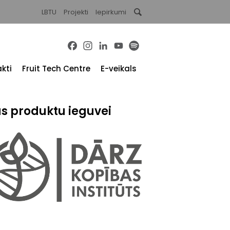
LBTU
Projekti
Iepirkumi
Facebook
Instagram
LinkedIn
YouTube
Spotify
kti
Fruit Tech Centre
E-veikals
s produktu ieguvei