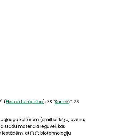
V" (
Ekstraktu rūpnīca
), ZS “
Kurmīš
i”, ZS
augļaugu kultūrām (smiltsērkšķu, aveņu,
ga stādu materiāla ieguvei, kas
iestādēm, attīstīt biotehnoloģiju