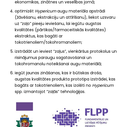
ekonomikas, zinātnes un veselības jomā;
optimizēt
Hypericum
augu materiāla apstrādi
(žāvēšanu, ekstrakciju un attīrīšanu), liekot uzsvaru
uz “zaļo” pieeju ieviešanu, lai iegūtu augstas
kvalitātes (pārtikas/farmaceitiskās kvalitātes)
ekstraktus, kas bagāti ar
tokotrienoliem/tokohromanoliem;
izstrādāt un ieviest “zaļus”, vienkāršus protokolus un
risinājumus paraugu sagatavošanai un
tokohromanolu noteikšanai augu materiālā;
iegūt jaunas zināšanas, kas ir būtiskas droša,
augstas kvalitātes produkta prototipa izstrādei, kas
bagāts ar tokotrienoliem, kas izolēti no
Hypericum
spp. izmantojot “zaļās” tehnoloģijas.