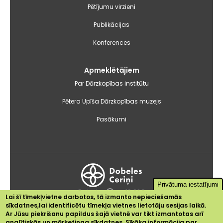
Pētījumu virzieni
Publikācijas
Konferences
Apmeklētājiem
Par Dārzkopības institūtu
Pētera Upīša Dārzkopības muzejs
Pasākumi
Privātuma iestatījumi
Dobele
+19.2°C
Lai šī tīmekļvietne darbotos, tā izmanto nepieciešamās
sīkdatnes,lai identificētu tīmekļa vietnes lietotāju sesijas laikā.
2024 © Dārzkopības institūts
Ar Jūsu piekrišanu papildus šajā vietnē var tikt izmantotas arī
Sīkdatnes
analītiskās un mārketinga sīkdatnes. Sīkāka informācija par