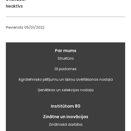
Neaktīvs
Pievienots 05/01/2022
Galvenā
Par mums
izvēlne
Struktūra
DI padomes
Agrotehnisko pētījumu un šķirņu izvērtēšanas nodaļa
Ģenētikas un selekcijas nodaļa
Institūtam 80
Zinātne un inovācijas
Zinātniskā darbība