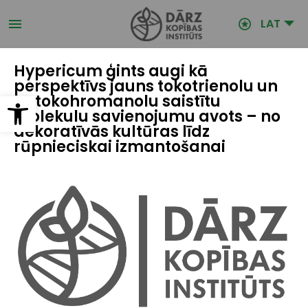
Pārlekt
uz
LAT
galveno
saturu
Hypericum ģints augi kā
perspektīvs jauns tokotrienolu un
Open toolbar
ar tokohromanolu saistītu
molekulu savienojumu avots – no
dekoratīvās kultūras līdz
rūpnieciskai izmantošanai