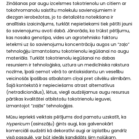
Zināšanas par augu izcelsmes tokotrienolu un citiem ar
tokohromanolu saistītu molekulu savienojumiem ir
diezgan ierobežotas, jo to detalizēta noteikšana ir
analītisks izaicinājums, turklāt nepietiekami tiek pētīti jauni
šo savienojumu avoti dabā. Jānorāda, ka trūkst pētījumu,
kas nosaka genotipa, vides un agrotehnisko faktoru
ietekmi uz šo savienojumu koncentrāciju augos un “zaļo”
tehnoloģiju izmantošanu tokotrienolu iegūšanai no augu
materiāla. Turklāt tokotrienolu iegūšanai no dabas
resursiem ir tehnoloģiska, uztura un medicīniska rakstura
nozīme, īpaši ņemot vērā to antioksidantu un veselību
veicinošās īpašības atbalstam cīņai pret cilvēku slimībām.
Šajā kontekstā ir nepieciešams atrast alternatīvus
(netradicionālus), lētus, viegli audzējamus augu resursus
pārtikas kvalitātei atbilstošu tokotrienolu ieguvei,
izmantojot “zaļās” tehnoloģijas.
Mūsu iepriekš veiktais pētījums dod pamatu uzskatīt, ka
Hypericum
(asinszāļu) ģints augi, kas galvenokārt
komerciāli audzēti kā dekoratīvi augi ar izplatību gandrīz
visā pasaulē, var būt ideāls kandidāts šim nolūkam.