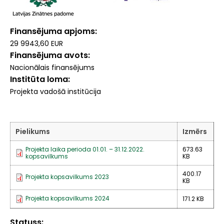
Finansējuma apjoms
29 9943,60 EUR
Finansējuma avots
Nacionālais finansējums
Institūta loma
Projekta vadošā institūcija
Pielikums
Izmērs
Projekta laika perioda 01.01. – 31.12.2022.
673.63
kopsavilkums
KB
400.17
Projekta kopsavilkums 2023
KB
Projekta kopsavilkums 2024
171.2 KB
Statuss